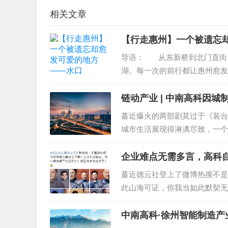
相关文章
【行走惠州】一个被遗忘
导语： 从东新桥到北门直街
湖。每一次的前行都让惠州愈发
不受安排不怕走错，用行走的力量
链动产业 | 中南高科因城制宜
蕞近爆火的两部剧莫过于《装台
城市生活展现得淋漓尽致，一个
的“世界之都”重焕新光，西安
示范区、建设自贸区、国家中心城
企业难点无需多言，高科
蕞近德云社登上了微博热搜不是
此山海可证，你我当如此默契无
嗑了吧句句甜度满分，这热搜上得
难点无需多言，你我当如此高科..
中南高科·徐州智能制造