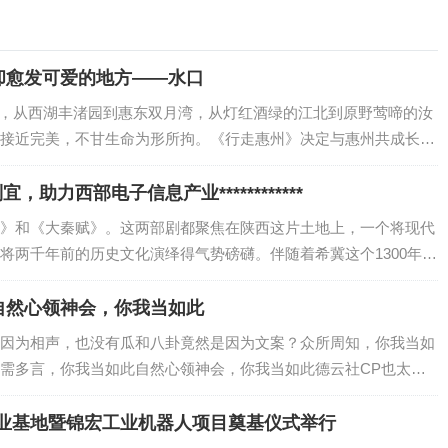
却愈发可爱的地方——水口
，从西湖丰渚园到惠东双月湾，从灯红酒绿的江北到原野莺啼的汝
接近完美，不甘生命为形所拘。《行走惠州》决定与惠州共成长，
，亲身走近这座城，...
，助力西部电子信息产业************
》和《大秦赋》。这两部剧都聚焦在陕西这片土地上，一个将现代
将两千年前的历史文化演绎得气势磅礴。伴随着希冀这个1300年前
也因处在“一带一路”战略、国家全面创新改革试验区、国家自主创新
市等...
自然心领神会，你我当如此
因为相声，也没有瓜和八卦竟然是因为文案？众所周知，你我当如
需多言，你我当如此自然心领神会，你我当如此德云社CP也太好
不亏But，我们有比德云CP更好嗑的CP中南高科&入园企业企业
.
产业基地暨锦宏工业机器人项目奠基仪式举行