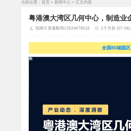
当前位置：
首页
>
新闻中心
> 正文内容
粤港澳大湾区几何中心，制造业
招商引资葛毅明13524678515
1个月前
(07-06)
全国80城园区厂