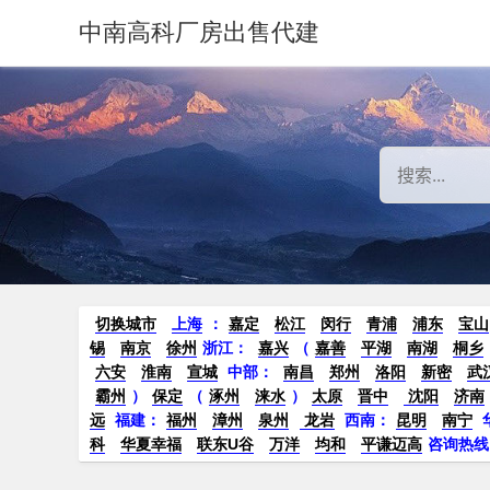
中南高科厂房出售代建
切换城市
上海
：
嘉定
松江
闵行
青浦
浦东
宝山
锡
南京
徐州
浙江：
嘉兴
（
嘉善
平湖
南湖
桐乡
六安
淮南
宣城
中部：
南昌
郑州
洛阳
新密
武
霸州
）
保定
（
涿州
涞水
）
太原
晋中
沈阳
济南
远
福建：
福州
漳州
泉州
龙岩
西南：
昆明
南宁
科
华夏幸福
联东U谷
万洋
均和
平谦迈高
咨询热线