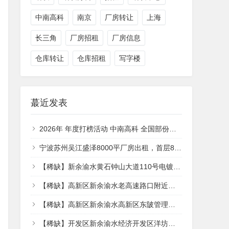
中南高科
南京
厂房转让
上海
长三角
厂房招租
厂房信息
仓库转让
仓库招租
写字楼
蕞近发表
2026年 年度打榜活动 中南高科 全国部份产业园项目 签约享特价 【一年一度的大促销来了】
宁波苏州吴江盛泽8000平厂房出租，首层8.1米层高
【稀缺】新余渝水黄石钟山大道110号电镀产业园电镀产业园|湖北电镀产业园|可分租层高10米面积面议厂厂房出租
【稀缺】高新区新余渝水老高速路口附近高新区东陂管理处茶子堎低价700㎡独门独院单层大车进出厂房出租，
【稀缺】高新区新余渝水高新区东陂管理处茶子堎村钢架单层大车进出交通便利厂房出租，区位优势明显
【稀缺】开发区新余渝水经济开发区洋坊路229号经济开区2000㎡独门独院单层大车进出厂房出租，区位优