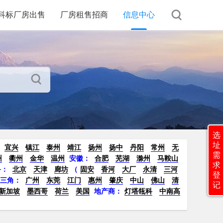
科标厂房出售
厂房租售招商
信息中心
选
址
宜兴
镇江
泰州
靖江
扬州
扬中
丹阳
常州
无
需
州
衢州
金华
温州
安徽：
合肥
芜湖
滁州
马鞍山
求
鲁：
北京
天津
廊坊
（
固安
香河
大厂
永清
三河
登
珠三角：
广州
东莞
江门
惠州
肇庆
中山
佛山
清
记
新加坡
墨西哥
荷兰
美国
地产商：
灯塔瓴科
中南高