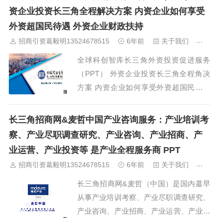
迎与我合作 合作热线13524678515实体产
资企业投资长三角全程解决方案 内资企业如何享受
业方可以获得的利益：可以折算土地溢
外资超国民待遇 外资企业财政扶持
价，开发商开发出的部份载体属...
招商引资葛毅明13524678515
6年前
关于我们
364
全球科创智库长三角外资投资促进服务
（PPT） 外资企业投资长三角全程角决
方案 内资企业如何享受外资超国民待遇
外资企业财政扶持 外资的五大“超国民待
遇”2006年商务部发布的《商务发展第十
长三角招商网&麦哲中国产业咨询服务：产业培训考
一个五年规划纲要》中指出，“十一五”期
察、产业尽职调查研究、产业咨询、产业招商、产
间，要逐步形成内外资企业政策一致、公
业运营、产业投资等 是产业全程服务商 PPT
平竞争的市场经济环境。至20...
招商引资葛毅明13524678515
6年前
关于我们
372
长三角招商网&麦哲（中国）是国内蕞早
从事产业培训考察、产业尽职调查研究、
产业咨询、产业招商、产业运营、产业投