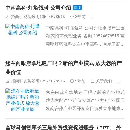
山
佛山
清远
福建：
福州
漳州
泉州
龙岩
西南：
昆明
南
中南高科·灯塔瓴科 公司介绍
置顶
宁
华北：
沈阳
大连
海外园区：
印尼
泰国
越南
柬埔寨
马来
招商引资葛毅明13524678515
3年前
关于中南高科
西亚
新加坡
墨西哥
荷兰
美国
地产商：
灯塔瓴科
中南高科
华夏幸福
联东U谷
万洋
均和
平谦迈高
咨询热线：
400-0123-
中南高科·灯塔瓴科 公司介绍承接产业园
021
独家招商代理业务 咨询 13524678515 葛
毅明灯塔瓴科源自中南高科，秉承了高科
“守护中国创新”的初心，以我们之所能，
守护产业强国之路。在过去 7 年的发展历
您在向政府拿地建厂吗？新的产业模式 放大您的产
程中，我们积累了丰富的产业园招商服务
业价值
经验，也形成了中南高科蕞引以为傲的竞
招商引资葛毅明13524678515
5年前
关于我们
642
争力之一，而灯塔瓴科，将把...
您在向政府拿地建厂吗？新的产业模式
放大您的产业价值实体产业方+产业园开
发商合作产业园开发商目前独立拿地难度
很大，政府需要的是好的产业项目落地。
如果您是能打动政府的好的产业项目，欢
全球科创智库长三角外资投资促进服务（PPT） 外