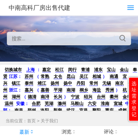
中南高科厂房出售代建
切换城市
上海
：
嘉定
松江
闵行
青浦
浦东
宝山
金山
奉
贤
江苏：
苏州
（
常熟
太仓
昆山
吴江
相城
）
南通
宜
兴
镇江
泰州
靖江
扬州
扬中
丹阳
常州
无锡
南京
徐
选
址
州
浙江：
嘉兴
（
嘉善
平湖
南湖
桐乡
海盐
秀洲
）
杭
需
州
湖州
（
德清
南浔
长兴
）
宁波
绍兴
台州
衢州
金华
求
温州
安徽：
合肥
芜湖
滁州
马鞍山
六安
淮南
宣城
中
登
部：
南昌
郑州
洛阳
新密
武汉
宜昌
襄阳
重庆
成都
德
记
阳
长沙
株洲
湘潭
西安
京津冀鲁：
北京
天津
廊坊
（
固
当前位置：
首页
>
关于我们
安
香河
大厂
永清
三河
霸州
）
保定
（
涿州
涞水
）
太原
晋中
沈阳
济南
济宁
绵阳
石家庄
沧州
唐山
潍坊
德州
浏览
评论
蕞新
威海
烟台
青岛
珠三角：
广州
东莞
江门
惠州
肇庆
中