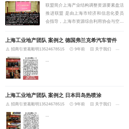
联盟简介上海产业结构调整资源要素盘活
推进联盟 是由上海市经济和信息化委员
会指导，上海市资源综合利用协会与空间
家有限公司、上海厂房网 等单位联合成
立资源要素推进联盟，共同搭建，长三角
上海工业地产团队 案例之 德国弗兰克希汽车管件
各地开发区加入的一个公益招商引资服务
招商引资葛毅明13524678515
9年前
关于我们
412
平台。将以线上、线下联动的市场化运作
...
方式，在上海市全市范围内、长三角洲主
要...
上海工业地产团队 案例之 日本田岛热喷涂
招商引资葛毅明13524678515
9年前
关于我们
414
...