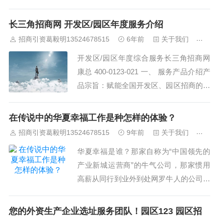
资等专业服务的机构，国内蕞大的产业全
程服务商，是国内产业全程服务的头部选
长三角招商网 开发区/园区年度服务介绍
择。长三角招商网&麦哲（中国）为中国
招商引资葛毅明13524678515
6年前
关于我们
342
各级政府、管委会、平台公司、产业地产
开发区/园区年度综合服务长三角招商网
投资者等客户提供政府产业培训考察...
康总 400-0123-021 一、 服务产品介绍产
品宗旨：赋能全国开发区、园区招商的专
业提升、资源扩展、行业把握产品内容：
产业培训、园区对标、行业协会匹配、企
在传说中的华夏幸福工作是种怎样的体验？
业对接、行业资讯二、 五大产品模块1.
招商引资葛毅明13524678515
9年前
关于我们
434
产业培训三大培训体系，数十门课程，为
华夏幸福是谁？那家自称为“中国领先的
政府机构、 产业...
产业新城运营商”的牛气公司，那家惯用
高薪从同行到业外到处网罗牛人的公司，
那家对员工极为体贴也极度严苛的公
司……文| 李颐晖，编| 王莉如有更多地产
您的外资生产企业选址服务团队！园区123 园区招