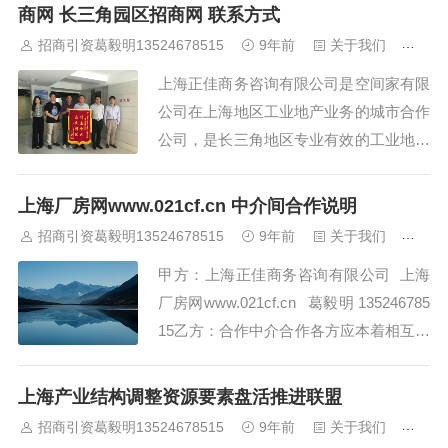
爆料或寻求报道，欢迎添加作者个人微信
商网 长三角园区招商网 联系方式
lyhui1011,请务必注明公司、职位、事
招商引资葛毅明13524678515
9年前
关于我们
650
由。与我们探访的传统开发商买地盖房
上海正佳商务咨询有限公司是空间家有限
不...
公司在上海地区工业地产业务的城市合作
公司，是长三角地区专业有效的工业地产
服务商，旗下有以下网站平台：园区招商
网 www.yuanqu123.com 上海厂房网 ww
上海厂房网www.021cf.cn 中介间合作说明
w.021cf.cn 上海厂房出租网 www.Rent.s
招商引资葛毅明13524678515
9年前
关于我们
467
h.cn&...
甲方：上海正佳商务咨询有限公司 上海
厂房网www.021cf.cn 葛毅明 135246785
15乙方：合作中介合作各方应本着相互信
任，合作共赢的理念进行合作。合作内
容：甲方上海厂房网www.021cf.cn 向乙
上海产业结构调整资源要素盘活推进联盟
方合作方提供求租求购厂房的客户。乙方
招商引资葛毅明13524678515
9年前
关于我们
898
头部...