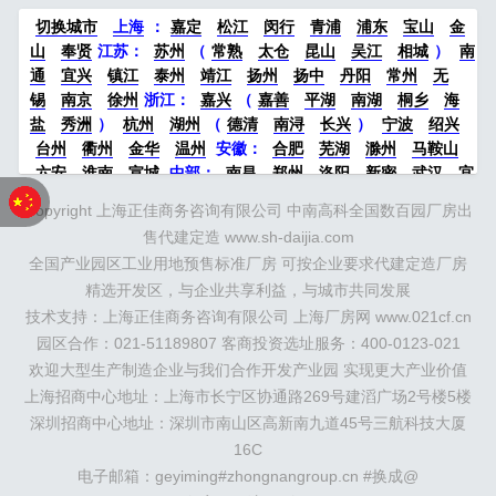
切换城市
上海
：
嘉定
松江
闵行
青浦
浦东
宝山
金
山
奉贤
江苏：
苏州
（
常熟
太仓
昆山
吴江
相城
）
南
通
宜兴
镇江
泰州
靖江
扬州
扬中
丹阳
常州
无
锡
南京
徐州
浙江：
嘉兴
（
嘉善
平湖
南湖
桐乡
海
盐
秀洲
）
杭州
湖州
（
德清
南浔
长兴
）
宁波
绍兴
台州
衢州
金华
温州
安徽：
合肥
芜湖
滁州
马鞍山
六安
淮南
宣城
中部：
南昌
郑州
洛阳
新密
武汉
宜
昌
襄阳
重庆
成都
德阳
长沙
株洲
湘潭
西安
京津冀
Copyright 上海正佳商务咨询有限公司 中南高科全国数百园厂房出
鲁：
北京
天津
廊坊
（
固安
香河
大厂
永清
三河
霸
售代建定造 www.sh-daijia.com
州
）
保定
（
涿州
涞水
）
太原
晋中
沈阳
济南
济宁
全国产业园区工业用地预售标准厂房 可按企业要求代建定造厂房
绵阳
石家庄
沧州
唐山
潍坊
德州
威海
烟台
青岛
精选开发区，与企业共享利益，与城市共同发展
珠三角：
广州
东莞
江门
惠州
肇庆
中山
佛山
清远
技术支持：上海正佳商务咨询有限公司 上海厂房网 www.021cf.cn
福建：
福州
漳州
泉州
龙岩
西南：
昆明
南宁
华北：
沈
阳
园区合作：021-51189807 客商投资选址服务：400-0123-021
大连
海外园区：
印尼
泰国
越南
柬埔寨
马来西
亚
新加坡
墨西哥
荷兰
美国
地产商：
灯塔瓴科
中南高
欢迎大型生产制造企业与我们合作开发产业园 实现更大产业价值
科
华夏幸福
联东U谷
万洋
均和
平谦迈高
咨询热线：
上海招商中心地址：上海市长宁区协通路269号建滔广场2号楼5楼
400-0123-021
深圳招商中心地址：深圳市南山区高新南九道45号三航科技大厦
16C
电子邮箱：geyiming#zhongnangroup.cn #换成@