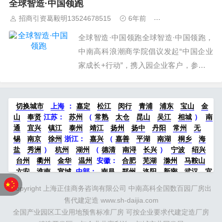
全球智造·中国领跑
实实提供入园企业产业发展服务，重金打
招商引资葛毅明13524678515
6年前
赋能入园企业
造中德制造业研修院，用优秀的师资，打
全球智造·中国领跑全球智造·中国领跑，
造优质有效能落地的课程，切切实实帮制
中南高科浪潮商学院倡议发起“中国企业
造业老...
家成长+行动”，携入园企业客户，参访学
习世界500强标杆企业，探索发展机会、
搭建中国企业家圈层资源平台。创新：在
切换城市
上海
：
嘉定
松江
闵行
青浦
浦东
宝山
金
知名学府同济大学学习工业4.0，聚焦中
山
奉贤
江苏：
苏州
（
常熟
太仓
昆山
吴江
相城
）
南
国制造业创新升级点、把握市场脉搏；成
通
宜兴
镇江
泰州
靖江
扬州
扬中
丹阳
常州
无
长：参观考察全球知名企业，了解先进生
锡
南京
徐州
浙江：
嘉兴
（
嘉善
平湖
南湖
桐乡
海
产流...
盐
秀洲
）
杭州
湖州
（
德清
南浔
长兴
）
宁波
绍兴
台州
衢州
金华
温州
安徽：
合肥
芜湖
滁州
马鞍山
六安
淮南
宣城
中部：
南昌
郑州
洛阳
新密
武汉
宜
昌
襄阳
重庆
成都
德阳
长沙
株洲
湘潭
西安
京津冀
Copyright 上海正佳商务咨询有限公司 中南高科全国数百园厂房出
鲁：
北京
天津
廊坊
（
固安
香河
大厂
永清
三河
霸
售代建定造 www.sh-daijia.com
州
）
保定
（
涿州
涞水
）
太原
晋中
沈阳
济南
济宁
全国产业园区工业用地预售标准厂房 可按企业要求代建定造厂房
绵阳
石家庄
沧州
唐山
潍坊
德州
威海
烟台
青岛