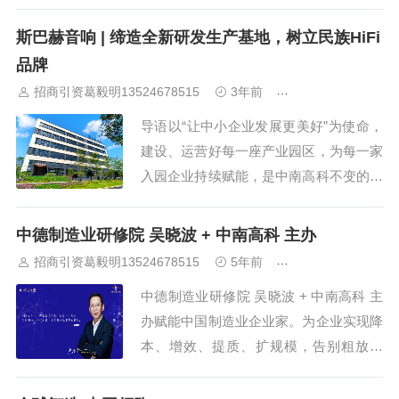
区，对企业自身的圈层、效益、实力、效
率等方面都能得到显著提升。择址于国家
斯巴赫音响 | 缔造全新研发生产基地，树立民族HiFi
级空港产业示范区的中南高科新桥智能制
品牌
造产业园，以其匠心品质、醇熟配套、便
招商引资葛毅明13524678515
3年前
赋能入园企业
捷交通以及优质服务吸引众多制造业企业
导语以“让中小企业发展更美好”为使命，
入驻，于此开...
建设、运营好每一座产业园区，为每一家
入园企业持续赋能，是中南高科不变的初
心。中南高科·惠城高端电子信息创新园
实景图为助力园区企业品牌宣传，让更多
中德制造业研修院 吴晓波 + 中南高科 主办
人领会园区企业的魅力，中南高科广东公
招商引资葛毅明13524678515
5年前
赋能入园企业
司将走进广东园区入驻企业，通过企业成
中德制造业研修院 吴晓波 + 中南高科 主
长历程、企业文化、企业产品等进行系列
办赋能中国制造业企业家。为企业实现降
企业风采展...
本、增效、提质、扩规模，告别粗放经
营，走入精细化管理。提供一个制造业企
业家们的“化学反应”平台。中南高科切切