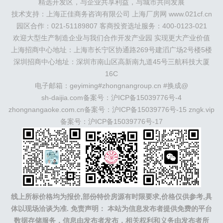
精选开发区，与企业共享利益，与城市共同发展
珠三角：
广州
东莞
江门
惠州
肇庆
中山
佛山
清远
技术支持：上海正佳商务咨询有限公司 上海厂房网 www.021cf.cn
福建：
福州
漳州
泉州
龙岩
西南：
昆明
南宁
华北：
沈
阳
园区合作：021-51189807 客商投资选址服务：400-0123-021
大连
海外园区：
印尼
泰国
越南
柬埔寨
马来西
亚
新加坡
墨西哥
荷兰
美国
地产商：
灯塔瓴科
中南高
欢迎大型生产制造企业与我们合作开发产业园 实现更大产业价值
科
华夏幸福
联东U谷
万洋
均和
平谦迈高
咨询热线：
上海招商中心地址：上海市长宁区协通路269号建滔广场2号楼5楼
400-0123-021
深圳招商中心地址：深圳市南山区高新南九道45号三航科技大厦
16C
电子邮箱：geyiming#zhongnangroup.cn #换成@
sh-daijia.com备案号：
沪ICP备15039776号-4
zhongnangaoke.com.cn备案号：
沪ICP备15039776号-15
zngk.vip
备案号：
沪ICP备15039776号-17
线上所标价格均为报价,部份特价房源有时限要求,价格仅供参考,具
体以现场洽谈为准.
免责声明： 本站为信息发布者提供免费的平台
数据存储服务，信息由发布者发布，相关权利和义务由发布者所