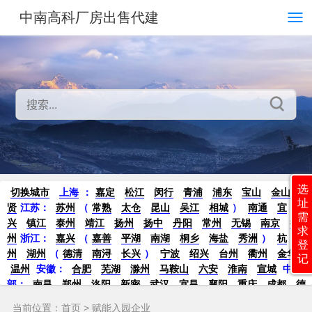
中南高科厂房出售代建
选
切换城市
上海
：
嘉定
松江
闵行
青浦
浦东
宝山
金山
奉
址
贤
江苏：
苏州
（
常熟
太仓
昆山
吴江
相城
）
南通
宜
需
兴
镇江
泰州
靖江
扬州
扬中
丹阳
常州
无锡
南京
徐
求
州
浙江：
嘉兴
（
嘉善
平湖
南湖
桐乡
海盐
秀洲
）
杭
登
州
湖州
（
德清
南浔
长兴
）
宁波
绍兴
台州
衢州
金华
记
温州
安徽：
合肥
芜湖
滁州
马鞍山
六安
淮南
宣城
中
部：
南昌
郑州
洛阳
新密
武汉
宜昌
襄阳
重庆
成都
德
阳
长沙
株洲
湘潭
西安
京津冀鲁：
北京
天津
廊坊
（
固
当前位置：
首页
>
赋能入园企业