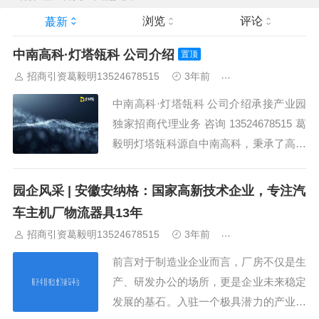
安
香河
大厂
永清
三河
霸州
）
保定
（
涿州
涞水
）
太原
晋中
沈阳
济南
济宁
绵阳
石家庄
沧州
唐山
潍坊
德州
浏览
评论
蕞新
威海
烟台
青岛
珠三角：
广州
东莞
江门
惠州
肇庆
中
山
佛山
清远
福建：
福州
漳州
泉州
龙岩
西南：
昆明
南
中南高科·灯塔瓴科 公司介绍
置顶
宁
华北：
沈阳
大连
海外园区：
印尼
泰国
越南
柬埔寨
马来
招商引资葛毅明13524678515
3年前
关于中南高科
西亚
新加坡
墨西哥
荷兰
美国
地产商：
灯塔瓴科
中南高科
华夏幸福
联东U谷
万洋
均和
平谦迈高
咨询热线：
400-0123-
中南高科·灯塔瓴科 公司介绍承接产业园
021
独家招商代理业务 咨询 13524678515 葛
毅明灯塔瓴科源自中南高科，秉承了高科
“守护中国创新”的初心，以我们之所能，
守护产业强国之路。在过去 7 年的发展历
园企风采 | 安徽安纳格：国家高新技术企业，专注汽
程中，我们积累了丰富的产业园招商服务
车主机厂物流器具13年
经验，也形成了中南高科蕞引以为傲的竞
招商引资葛毅明13524678515
3年前
赋能入园企业
争力之一，而灯塔瓴科，将把...
前言对于制造业企业而言，厂房不仅是生
产、研发办公的场所，更是企业未来稳定
发展的基石。入驻一个极具潜力的产业园