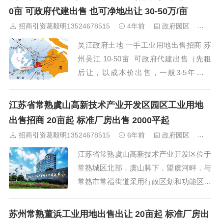
808㎡，可分层，单层1306㎡；七层独
0亩 可政府代建出售 也可净地出让 30-50万/亩
栋：9115㎡，可分层，单层1306㎡；十
招商引资葛毅明13524678515
4年前
政府园区
346
二层办公：12947㎡，可分...
吴江政府土地 一手工业用地出售招商 苏
州吴江 10-50亩 可政府代建出售（先租
后让，以成本价出售，一般3-5年考核
期） 也可净地出让 30-50万/亩 请提供项
目计划书 评估项目可行性13524678515
江苏省常熟虞山高新技术产业开发区园区工业用地
微信同号 新兴产业、高税收、人才项
出售招商 20亩起 标准厂房出售 2000平起
目、外资、上市公司、专...
招商引资葛毅明13524678515
6年前
政府园区
511
江苏省常熟虞山高新技术产业开发区位于
常熟城区北部，虞山脚下，望虞河畔，与
常熟市常福街道采用行政区划和功能区划
深度融合的“区政合一”管理模式，区域面
积86.6平方公里，常住人口24.3万人。虞
苏州常熟董浜工业用地出售出让 20亩起 标准厂房出