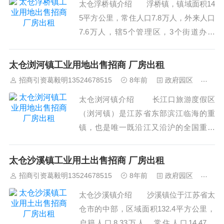
太仓浮桥镇介绍 浮桥镇，镇域面积14
5平方公里，常住人口7.8万人，外来人口
7.6万人，辖5个管理区，3个街道办事
处，23个行政村，11个社区居委会。
浮桥区位优势得天独厚，是首批对台海上
太仓浏河镇工业用地出售招商 厂房出租
直航港、太仓港港口开发区和太...
招商引资葛毅明13524678515
8年前
政府园区
459
太仓浏河镇介绍 长江口旅游度假区
（浏河镇）是江苏省东部滨江临海的重
镇，也是唯一既沿江又沿沪的全国重点
镇。全镇水陆交通发达，蕰川路、沪太
路、苏昆太高速公路、沿江高速公路等多
太仓沙溪镇工业用土出售招商 厂房出租
条公路形成纵横交通网；距上海市中心城
招商引资葛毅明13524678515
8年前
政府园区
459
区40公里，上海虹桥机场35公里，浦东国
太仓沙溪镇介绍 沙溪镇位于江苏省太
际机场70公里，素有“江尾海头头部镇”之
仓市的中部，区域面积132.4平方公里，
称。浏河...
户籍人口8.33万人，常住人口14.47万