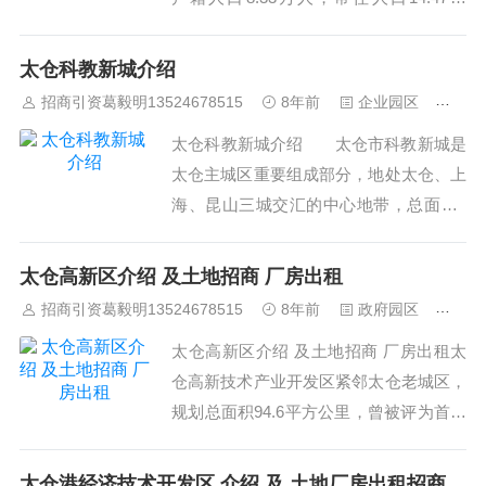
人，下辖20个行政村，8个社区，素有“东
南十八镇，沙溪头部镇”的美称。2010年
太仓科教新城介绍
沙溪镇被确定为全省二十个“强镇扩权”的
招商引资葛毅明13524678515
8年前
企业园区
474
试点之一。2016年沙...
太仓科教新城介绍 太仓市科教新城是
太仓主城区重要组成部分，地处太仓、上
海、昆山三城交汇的中心地带，总面积1
2.6平方公里，规划人口约9万，位于新城
南部的沪通铁路太仓南站正在建设，规划
太仓高新区介绍 及土地招商 厂房出租
中的苏州城际轨道S1线、上海轻轨11号
招商引资葛毅明13524678515
8年前
政府园区
489
线延伸段三站交汇于此。&nb...
太仓高新区介绍 及土地招商 厂房出租太
仓高新技术产业开发区紧邻太仓老城区，
规划总面积94.6平方公里，曾被评为首届
“长三角蕞具投资价值开发区”。全区各项
经济指标连续多年翻番，经济总量快速增
太仓港经济技术开发区 介绍 及 土地厂房出租招商