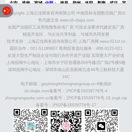
六安
淮南
宣城
中部：
南昌
郑州
洛阳
新密
武汉
宜
昌
襄阳
重庆
成都
德阳
长沙
株洲
湘潭
西安
京津冀
Copyright 上海正佳商务咨询有限公司 中南高科全国数百园厂房出
鲁：
北京
天津
廊坊
（
固安
香河
大厂
永清
三河
霸
售代建定造 www.sh-daijia.com
州
）
保定
（
涿州
涞水
）
太原
晋中
沈阳
济南
济宁
全国产业园区工业用地预售标准厂房 可按企业要求代建定造厂房
绵阳
石家庄
沧州
唐山
潍坊
德州
威海
烟台
青岛
精选开发区，与企业共享利益，与城市共同发展
珠三角：
广州
东莞
江门
惠州
肇庆
中山
佛山
清远
技术支持：上海正佳商务咨询有限公司 上海厂房网 www.021cf.cn
福建：
福州
漳州
泉州
龙岩
西南：
昆明
南宁
华北：
沈
阳
园区合作：021-51189807 客商投资选址服务：400-0123-021
大连
海外园区：
印尼
泰国
越南
柬埔寨
马来西
亚
新加坡
墨西哥
荷兰
美国
地产商：
灯塔瓴科
中南高
欢迎大型生产制造企业与我们合作开发产业园 实现更大产业价值
科
华夏幸福
联东U谷
万洋
均和
平谦迈高
咨询热线：
上海招商中心地址：上海市长宁区协通路269号建滔广场2号楼5楼
400-0123-021
深圳招商中心地址：深圳市南山区高新南九道45号三航科技大厦
16C
电子邮箱：geyiming#zhongnangroup.cn #换成@
sh-daijia.com备案号：
沪ICP备15039776号-4
zhongnangaoke.com.cn备案号：
沪ICP备15039776号-15
zngk.vip
备案号：
沪ICP备15039776号-17