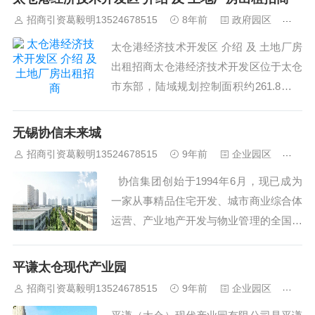
长，占太仓全市经济的比重日益提高，逐
招商引资葛毅明13524678515
8年前
政府园区
480
步成为太仓经济增长的先导区、外向发展
太仓港经济技术开发区 介绍 及 土地厂房
的示范区、城市建设的新城区。立足于得
出租招商太仓港经济技术开发区位于太仓
天独...
市东部，陆域规划控制面积约261.8平方
公里，沿长江入海口38.8公里的黄金岸线
呈带状分布，是上海国际航运中心组合港
无锡协信未来城
和集装箱干线港、江苏头部外贸大港—太
招商引资葛毅明13524678515
9年前
企业园区
435
仓港的直接经济腹地。太仓港经济技术开
协信集团创始于1994年6月，现已成为
发区1993年获批为省级开发区，20...
一家从事精品住宅开发、城市商业综合体
运营、产业地产开发与物业管理的全国性
的大型现代企业集团，总资产逾280亿
元。集团下辖重庆、上海、苏州、无锡、
平谦太仓现代产业园
成都、昆明、三亚等区域房地产开发与城
招商引资葛毅明13524678515
9年前
企业园区
469
市综合体运营业务。集团自创立以来，依