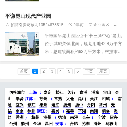
术开发区”------锡山经济开发区，距离G4
2沪宁高速无锡东出口仅3公里.是平谦国
平谦昆山现代产业园
际在长三角地区继昆山、吴江、常熟三大
招商引资葛毅明13524678515
9年前
企业园区
535
现代产业园的基础上，投资兴建的第四个
平谦国际昆山园区位于“长三角中心”昆山,
现代产业园。无锡现代产业园一期工...
位于其城关镇北面，规划用地42.9万平方
米，总建筑面积约63万平方米，根据市场
需求，园区规划建设单层厂房、多层厂
房、定制厂房以及生活配套建筑等，通过
首页
1
2
3
4
5
6
下页
尾页
不同的物业、商业和服务方案，满足不同
客户生产、生活和办公需求。京沪高铁15
分钟虹桥国际机场：约1小时浦东国际机
切换城市
上海
：
嘉定
松江
闵行
青浦
浦东
宝山
金
山
奉贤
江苏：
苏州
（
常熟
太仓
昆山
吴江
相城
）
南
场...
通
宜兴
镇江
泰州
靖江
扬州
扬中
丹阳
常州
无
锡
南京
徐州
浙江：
嘉兴
（
嘉善
平湖
南湖
桐乡
海
盐
秀洲
）
杭州
湖州
（
德清
南浔
长兴
）
宁波
绍兴
台州
衢州
金华
温州
安徽：
合肥
芜湖
滁州
马鞍山