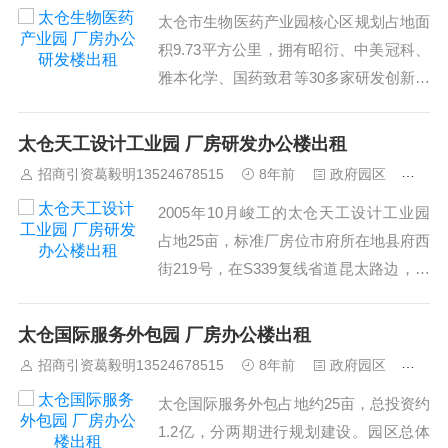
太仓市生物医药产业园核心区规划占地面
园区初步分为生态农业休闲观光区、...
积9.73平方公里，拥有昭衍、中美冠科、
雅本化学、国药致君等30多家研发创新能
力强、科技含量高、发展潜力巨大的规模
生物医药企业。园区重点构建生物医药、
太仓天工设计工业园 厂房研发办公楼出租
研发孵化评价和医疗器械三大基地，将建
招商引资葛毅明13524678515
8年前
政府园区
484
设成为集研发、孵化和生产为一体的综合
2005年10月峻工的太仓天工设计工业园
性园区。园区先后获评“江苏省科技产业
占地25亩，标准厂房位市府所在地县府西
园”、...
街219号，在S339复线省道昆太路边，外
资德国高标准高规格厂房， 桩基608根、
全框架。厂区瀑布假山、700平方浅水湖
太仓国际服务外包园 厂房办公楼出租
景观湖面、周围设时尚雕塑摆放、仃车位
招商引资葛毅明13524678515
8年前
政府园区
447
预留、放便办公出入。是目前在苏州市，
太仓国际服务外包占地约25亩，总投资约
昆山市，常熟市、太仓市标准厂房...
1.2亿，分两期进行规划建设。园区总体