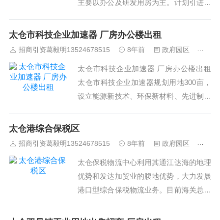
主要以办公及研发用房为主。计划引进总
部经济、研发中心和高新应用技术，主要
产业包括精密机械、新材料、电子信息、
太仓市科技企业加速器 厂房办公楼出租
节能系统、高端机械制造等，同时还将引
招商引资葛毅明13524678515
8年前
政府园区
429
进海外大学在园内建立人才培养基地。20
太仓市科技企业加速器 厂房办公楼出租
15年，被国家质检总局授予“中德企业合
太仓市科技企业加速器规划用地300亩，
作基地出...
设立能源新技术、环保新材料、先进制造
业等三个主导产业区。以聚焦处于快速成
长期的科技企业作为服务对象，从厂房、
太仓港综合保税区
技术、资金、政策、配套等方面为从科技
招商引资葛毅明13524678515
8年前
政府园区
475
创业园孵化成功的高新技术企业、大学科
太仓保税物流中心利用其通江达海的地理
技园转移的优质企业及其它高成长企业提
优势和发达加贸业的腹地优势，大力发展
供满足其加...
港口型综合保税物流业务。目前海关总署
赋予保税物流中心的各项功能均已开展，
主要业务分为三大方面：进口保税、出口