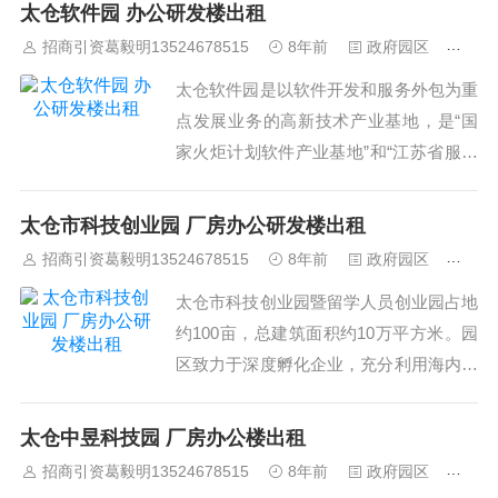
意、科技研发等产业，重点建设技术、人
太仓软件园 办公研发楼出租
才、投融资、配套服务四大公共平台。园
招商引资葛毅明13524678515
8年前
政府园区
481
区先后获评“国家级科技企业孵化器”、“国
太仓软件园是以软件开发和服务外包为重
家级高校学生科技创业实习基地”等荣
点发展业务的高新技术产业基地，是“国
誉。&n...
家火炬计划软件产业基地”和“江苏省服务
外包产业基地”。2010年，软件园被江苏
省科技厅命名为“江苏省高新技术产业
太仓市科技创业园 厂房办公研发楼出租
园”。太仓软件园占地约149亩，规划建筑
招商引资葛毅明13524678515
8年前
政府园区
449
面积约20万平方米。 乘车路线： 115路
太仓市科技创业园暨留学人员创业园占地
(每隔间隔:...
约100亩，总建筑面积约10万平方米。园
区致力于深度孵化企业，充分利用海内外
资源，搭建“创业协作中心”、“创新研究中
心”等各类创新创业平台，重点工作围绕
太仓中昱科技园 厂房办公楼出租
“产品与渠道对接、资本与项目对接、企
招商引资葛毅明13524678515
8年前
政府园区
401
业与市场对接”三大目标开展，先后被认