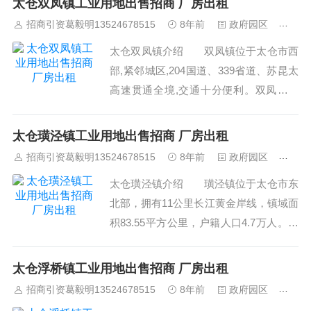
太仓双凤镇工业用地出售招商 厂房出租
退税、结转（即一日游）。此外，区港货
招商引资葛毅明13524678515
8年前
政府园区
432
物联动一体化操作、直通式监管点、拆拼
太仓双凤镇介绍 双凤镇位于太仓市西
箱等业务的开展也给企业带来了更多的便
部,紧邻城区,204国道、339省道、苏昆太
利。太仓港综...
高速贯通全境,交通十分便利。双凤镇乃
江南历史文化名镇，素有“太仓之根”美
誉，境内有距今4500多年的维新良渚文化
太仓璜泾镇工业用地出售招商 厂房出租
遗址。双凤文化底蕴深厚、宗教历史悠
招商引资葛毅明13524678515
8年前
政府园区
462
久，享有“中国民间艺术——龙狮之...
太仓璜泾镇介绍 璜泾镇位于太仓市东
北部，拥有11公里长江黄金岸线，镇域面
积83.55平方公里，户籍人口4.7万人。创
新发展，转型升级，2015年全镇实现工业
总产值344.4亿元，公共财政预算收入2.8
太仓浮桥镇工业用地出售招商 厂房出租
亿元，全社会固定资产投资44亿元。璜泾
招商引资葛毅明13524678515
8年前
政府园区
446
镇素以化纤加弹著称...