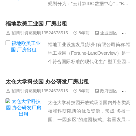
规划分为：“云计算IDC数据中心”，“BPO
业务交付中心”，“动漫展示中心”，“软件
研发外包中心”，“CRM客户服务外包中
福地欧美工业园 厂房出租
心”以及“国际服务外包企业家俱乐部”六大
招商引资葛毅明13524678515
8年前
企业园区
466
中心。太仓国际服务外包园打造以“云计
福地工业设施发展(苏州)有限公司简称:福
算IDC数据中心”为核心平...
地工业园（Fortune-LandOverview）是一
个符合国际标准的现代化生产型工业园，
由新加坡工业地产发展商新中联集团独资
开发。新中联.福地工业园坐落于江苏省
太仓大学科技园 办公研发厂房出租
太仓市南郊的太仓市高科技产业园，高科
招商引资葛毅明13524678515
8年前
政府园区
459
技产业园是城厢镇针对高科技生产型企业
太仓大学科技园开放式吸引国内外各类高
开辟的一块专业载体。规划...
校和科研院所的优质资源，形成“多校一
园、一园多区”的建园模式。着重发展电
子竞技、电子商务、“互联网+”、文化创