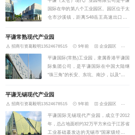
平谦（太仓）现代产业园有限公司是平谦
托专业、透明、规范的企业机制，高...
国际在华的第八个工业园区。园区位于太
仓市沙溪镇，距离S48岳王高速出口仅1
公里。一期用地178亩，开发完成7栋高标
准单层钢结构厂房，太仓平谦有两种规格
平谦常熟现代产业园
的厂房可供出租，建筑面积分别约为8300
招商引资葛毅明13524678515
9年前
企业园区
444
平米和7200平米。平谦国际致力于为国际
平谦国际(常熟)工业园，隶属香港平谦国
高端制造商在华生产提供专业的工业地...
际集团公司，是平谦国际在中国大陆继
“珠三角”的长安、东坑、南沙，以及“长三
角”的昆山、苏州(总开发面积超过350万
平方米)等5大国际化现代产业园基础上，
平谦无锡现代产业园
在国家级常熟高新技术产业开发区内投资
招商引资葛毅明13524678515
9年前
企业园区
457
兴建的第六个现代化先进工业园。项目位
平谦国际无锡现代产业园，成立于2012
于当今沿江、沿海蕞具活力的“长三角”
年，总占地面积约32万平方米位于江苏省
核...
工业基础蕞发达的无锡市“国家级经济技