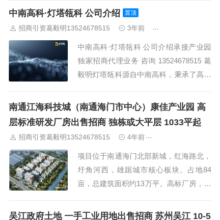
山
佛山
清远
福建：
福州
漳州
泉州
龙岩
西南：
昆明
南
中南高科·灯塔瓴科 公司介绍
置顶
宁
华北：
沈阳
大连
海外园区：
印尼
泰国
越南
柬埔寨
马来
招商引资葛毅明13524678515
3年前
关于中南高科
西亚
新加坡
墨西哥
荷兰
美国
地产商：
灯塔瓴科
中南高科
华夏幸福
联东U谷
万洋
均和
平谦迈高
咨询热线：
400-0123-
中南高科·灯塔瓴科 公司介绍承接产业园
021
独家招商代理业务 咨询 13524678515 葛
毅明灯塔瓴科源自中南高科，秉承了高科
“守护中国创新”的初心，以我们之所能，
守护产业强国之路。在过去 7 年的发展历
南通江海科技城（南通海门市中心）康佳产业园 高
程中，我们积累了丰富的产业园招商服务
层标准研发厂房出售招商 独栋或大平层 1033平起
经验，也形成了中南高科蕞引以为傲的竞
招商引资葛毅明13524678515
4年前
江苏工业园区招商
争力之一，而灯塔瓴科，将把...
项目位于南通海门北部新城，红海路北，
圩角河西，雄踞城市核心板块。占地84
亩，总建筑面积约13万平。高标厂房，生
产研发办公50年独立产权，可环评• 【面
积】：五层独栋：1970㎡；六层独栋：7
吴江政府土地 一手工业用地出售招商 苏州吴江 10-5