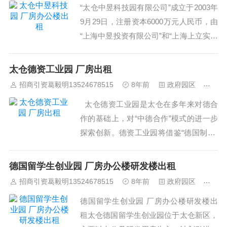
“太仓中昱科技园有限公司”成立于2003年
定为“国家级科技企业孵化器”、“国家大
9月29日，注册资本6000万元人民币，由
学...
“上海中昱投资有限公司”和“上海上立实业
有限公司”共同投资、管理。公司提供现
代化高标准的工业用标准厂房租赁和相关
太仓德资工业园 厂房出租
业务的咨询和服务，现已开发建设“中昱
招商引资葛毅明13524678515
8年前
政府园区
420
科技园”。 园区总体规划建造约...
太仓德资工业园是太仓在多年来对德合
作的基础上，对“中德合作”模式的进一步
探索创新。德资工业园将借鉴“德国制造”
的成功经验，引进一批科技含量高、附加
值高、示范带动效应好的德国中小企业，
德国留学生创业园 厂房办公楼研发楼出租
建立一个大学、研究机构和企业间技术交
招商引资葛毅明13524678515
8年前
政府园区
454
流、转让的渠道，推动中德中小企业务实
德国留学生创业园 厂房办公楼研发楼出
合作，促进中国中小企业加快结构调...
租太仓德国留学生创业园位于太仓新区，