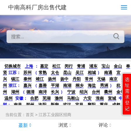
中南高科厂房出售代建
切换城市
上海
：
嘉定
松江
闵行
青浦
浦东
宝山
金山
奉
贤
江苏：
苏州
（
常熟
太仓
昆山
吴江
相城
）
南通
宜
兴
镇江
泰州
靖江
扬州
扬中
丹阳
常州
无锡
南京
徐
选
址
州
浙江：
嘉兴
（
嘉善
平湖
南湖
桐乡
海盐
秀洲
）
杭
需
州
湖州
（
德清
南浔
长兴
）
宁波
绍兴
台州
衢州
金华
求
温州
安徽：
合肥
芜湖
滁州
马鞍山
六安
淮南
宣城
中
登
部：
南昌
郑州
洛阳
新密
武汉
宜昌
襄阳
重庆
成都
德
记
阳
长沙
株洲
湘潭
西安
京津冀鲁：
北京
天津
廊坊
（
固
当前位置：
首页
>
江苏工业园区招商
安
香河
大厂
永清
三河
霸州
）
保定
（
涿州
涞水
）
太原
晋中
沈阳
济南
济宁
绵阳
石家庄
沧州
唐山
潍坊
德州
浏览
评论
蕞新
威海
烟台
青岛
珠三角：
广州
东莞
江门
惠州
肇庆
中