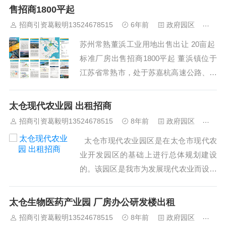
山高新区成立于20世纪90年代中期，前身
售招商1800平起
为虞山工业小区，2003年3月更名为江苏
招商引资葛毅明13524678515
6年前
政府园区
496
省常熟经济开发区高新技术产业园...
苏州常熟董浜工业用地出售出让 20亩起
标准厂房出售招商1800平起 董浜镇位于
江苏省常熟市，处于苏嘉杭高速公路、沿
江高速公路、常昆高速公路和苏通长江大
桥“三路一桥”的交汇点上，是苏南地区蕞
太仓现代农业园 出租招商
大的交通枢纽所在地。董浜镇面积 62.61
招商引资葛毅明13524678515
8年前
政府园区
516
平方千米（2017年），人口62227人（2
太仓市现代农业园区是在太仓市现代农
0...
业开发园区的基础上进行总体规划建设
的。该园区是我市为发展现代农业而设立
的一个生态、高效、外向型的农业科技示
范园区。园区规划总面积3.5万亩，涉及2
太仓生物医药产业园 厂房办公研发楼出租
个乡镇10个村。园区由南京农业大学农业
招商引资葛毅明13524678515
8年前
政府园区
460
区域规划研究所统一规划设计，按规划，