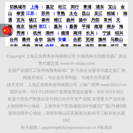
中排名第22位。主园区实现地区生产总值408亿元，
切换城市
上海
：
嘉定
松江
闵行
青浦
浦东
宝山
金
规上工业增加值181.3亿元。高新技术企业达755
山
奉贤
江苏：
苏州
（
常熟
太仓
昆山
吴江
相城
）
南
家，占全市三分...
通
宜兴
镇江
泰州
靖江
扬州
扬中
丹阳
常州
无
锡
南京
徐州
浙江：
嘉兴
（
嘉善
平湖
南湖
桐乡
海
盐
秀洲
）
杭州
湖州
（
德清
南浔
长兴
）
宁波
绍兴
台州
衢州
金华
温州
安徽：
合肥
芜湖
滁州
马鞍山
六安
淮南
宣城
中部：
南昌
郑州
洛阳
新密
武汉
宜
昌
襄阳
重庆
成都
德阳
长沙
株洲
湘潭
西安
京津冀
Copyright 上海正佳商务咨询有限公司 中南高科全国数百园厂房出
鲁：
北京
天津
廊坊
（
固安
香河
大厂
永清
三河
霸
售代建定造 www.sh-daijia.com
州
）
保定
（
涿州
涞水
）
太原
晋中
沈阳
济南
济宁
全国产业园区工业用地预售标准厂房 可按企业要求代建定造厂房
绵阳
石家庄
沧州
唐山
潍坊
德州
威海
烟台
青岛
精选开发区，与企业共享利益，与城市共同发展
珠三角：
广州
东莞
江门
惠州
肇庆
中山
佛山
清远
技术支持：上海正佳商务咨询有限公司 上海厂房网 www.021cf.cn
福建：
福州
漳州
泉州
龙岩
西南：
昆明
南宁
华北：
沈
阳
园区合作：021-51189807 客商投资选址服务：400-0123-021
大连
海外园区：
印尼
泰国
越南
柬埔寨
马来西
亚
新加坡
墨西哥
荷兰
美国
地产商：
灯塔瓴科
中南高
欢迎大型生产制造企业与我们合作开发产业园 实现更大产业价值
科
华夏幸福
联东U谷
万洋
均和
平谦迈高
咨询热线：
上海招商中心地址：上海市长宁区协通路269号建滔广场2号楼5楼
400-0123-021
深圳招商中心地址：深圳市南山区高新南九道45号三航科技大厦
16C
电子邮箱：geyiming#zhongnangroup.cn #换成@