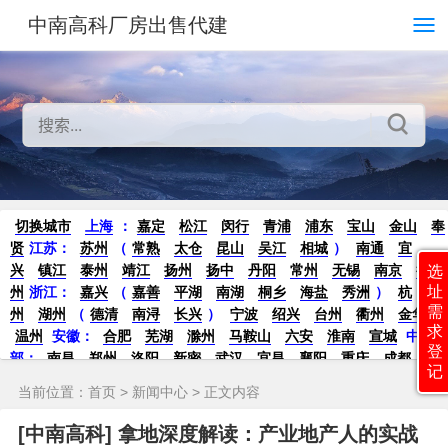
中南高科厂房出售代建
切换城市
上海
：
嘉定
松江
闵行
青浦
浦东
宝山
金山
奉
贤
江苏：
苏州
（
常熟
太仓
昆山
吴江
相城
）
南通
宜
兴
镇江
泰州
靖江
扬州
扬中
丹阳
常州
无锡
南京
徐
选
址
州
浙江：
嘉兴
（
嘉善
平湖
南湖
桐乡
海盐
秀洲
）
杭
需
州
湖州
（
德清
南浔
长兴
）
宁波
绍兴
台州
衢州
金华
求
温州
安徽：
合肥
芜湖
滁州
马鞍山
六安
淮南
宣城
中
登
部：
南昌
郑州
洛阳
新密
武汉
宜昌
襄阳
重庆
成都
德
记
阳
长沙
株洲
湘潭
西安
京津冀鲁：
北京
天津
廊坊
（
固
当前位置：
首页
>
新闻中心
> 正文内容
安
香河
大厂
永清
三河
霸州
）
保定
（
涿州
涞水
）
太原
晋中
沈阳
济南
济宁
绵阳
石家庄
沧州
唐山
潍坊
德州
[中南高科] 拿地深度解读：产业地产人的实战
威海
烟台
青岛
珠三角：
广州
东莞
江门
惠州
肇庆
中