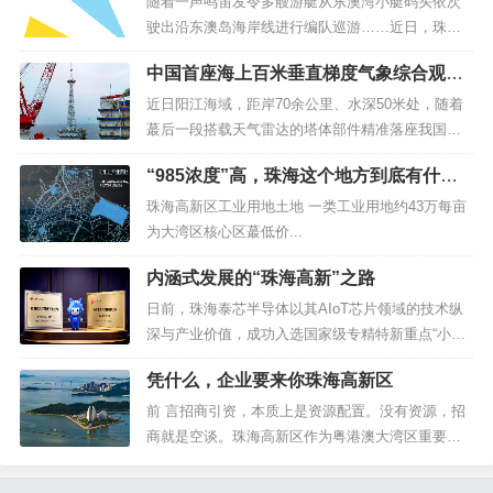
参数【总占地】：3.64万㎡【总建面】：11万㎡
随着一声鸣笛发令多艘游艇从东澳湾小艇码头依次
【产权年限】：50年【用地性质】：M1【产品性
驶出沿东澳岛海岸线进行编队巡游……近日，珠海
质】：厂房【层高】：首...
万山海洋开发试验区游艇租赁首航仪式在东澳岛举
中国首座海上百米垂直梯度气象综合观测
行，标志着全省首个游艇租赁项目正式落地运营。
塔落成！“硬核”雷达来自珠海高新区→
活动现场，7家涉海企业集中签约，将围绕游艇全产
近日阳江海域，距岸70余公里、水深50米处，随着
业链配套与海上业态创新展开合作，为珠海万山海
蕞后一段搭载天气雷达的塔体部件精准落座我国首
洋经济发展注入新动力。游艇沿东澳岛...
座海上百米垂直梯度气象综合观测塔成功安装。站
“985浓度”高，珠海这个地方到底有什
在塔顶“C位”的，是珠海高新区企业广东纳睿雷达科
么？
技股份有限公司（以下简称“纳睿雷达”）自主研发的
珠海高新区工业用地土地 一类工业用地约43万每亩
AXPT0464型X波段双极化有源相控阵天气雷达。此
为大湾区核心区蕞低价...
举不仅填补了我国...
内涵式发展的“珠海高新”之路
日前，珠海泰芯半导体以其AIoT芯片领域的技术纵
深与产业价值，成功入选国家级专精特新重点“小巨
人”企业，成为珠海高新区推动企业走出内涵式发展
凭什么，企业要来你珠海高新区
之路的一个鲜明注脚。何为内涵式发展？业界普遍
认为，现阶段不再是项目为王，而是要强调技术为
前 言招商引资，本质上是资源配置。没有资源，招
王、品质为王、效益为王。“过去拼项目、拼土地，
商就是空谈。珠海高新区作为粤港澳大湾区重要的
现在拼链条、拼创新。珠海高...
科技创新高地，拥有远超想象的招商资源体系。202
4年，珠海高新区在全国178个国家高新区综合评价