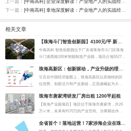
上一篇：
[中南高科] 企业深度解读：产业地产人的实战经验-招商引资葛毅明
下一篇：
[中南高科] 拿地深度解读：产业地产人的实战经验-招商引资葛毅明
相关文章
【珠海斗门智造创新园】4100元/平 新一
代信息技术产业和高端装备制造产业
中南高科·智造创新园位于广东省珠海市斗门区珠海
斗门港西南100米智能制造产业园，项目占地55278
平方米，由珠海市锦实智能设备制造有限公司开
珠海高新区：创新驱动，产业升级的理想
发，产品类型包括标准厂房、产业大厦和综合配套
选择
大楼，建筑形式为独栋（4层）和高层（10层），主
引言在中国经济版图上，珠海高新区以其独特的区
要招商产业为新一代信息技术产业和高端装备制造
位优势、创新活力和产业基础，正迅速崛起为大湾
产业。中南高科·智造创新...
区乃至全国的科技创新高地。随着一系列国家战略
珠海市唐家湾研发厂房出租 1200平起租
的深入实施，珠海高新区正迎来前所未有的发展机
遇，成为国内外企业投资兴业的热土。一、区位优
【珠海产业园项目】项目位于珠海市唐家湾，共20
势：粤港澳大湾区的门户枢纽珠海高新区位于珠江
万㎡米，未来有约70万的产业空间。分两期合作，
西岸，是粤港澳大湾区的重要门户枢纽。...
一期约10万㎡米已经封顶，预计8月可以交付。【一
全省首个！落地运营！7家涉海企业在珠海
期项目】一期项目规划图一期户型图一期项目基本
集中签约