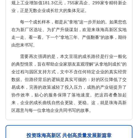
规上工业增加值181.3亿元，755家高企、299家专精特新企
业，正是无数企业成长壮大的集体见证。
每一个成长样本，都是从"拿地"这一步开始的。如果您也
在为新厂区选址、为扩产升级谋划，欢迎来珠海高新区实地
走一走、看一看。下一个"拿地三年、产值翻番"的故事，期待
由您来书写。
需要再次强调的是，本文呈现的成长路径是行业一般化
的典型情景，旨在帮助企业家朋友直观理解"从拿地到成长"的
全过程与园区支持方式，文中不含任何特定企业的真实经营
数据。但路径背后的逻辑是真实可循的：好的区位降低了交
易成本，完善的政策减轻了投入压力，成熟的产业链提升了
协作效率，贴心的服务保障了落地速度。把这四者叠加起
来，企业的成长曲线自然会更陡、更稳。这，就是珠海高新
区愿意与每一位拿地企业共同书写的故事。
投资珠海高新区 共创高质量发展新篇章