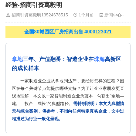
经验-招商引资葛毅明
山
佛山
清远
福建：
福州
漳州
泉州
龙岩
西南：
昆明
南
宁
华北：
沈阳
大连
海外园区：
印尼
泰国
越南
柬埔寨
马来
招商引资葛毅明13524678515
1个月前
新闻中心
1
西亚
新加坡
墨西哥
荷兰
美国
地产商：
灯塔瓴科
中南高科
华夏幸福
联东U谷
万洋
均和
平谦迈高
咨询热线：
400-0123-
全国80城园区厂房招商出售 4000123021
021
拿地
三年、产值翻番：智造企业在
珠海
高新区
的成长样本
一家制造业企业从拿地到达产，要经历怎样的过程？园
区在每个关键节点能提供哪些支持？为了让企业家朋友更直
观地理解，本文以一家智能制造企业为蓝本，勾勒出"拿地—
建厂—投产—成长"的典型路径。
需特别说明：本文为典型情
景与综合案例，供参考，不指向任何特定真实企业，文中过
程描述为行业一般化呈现。