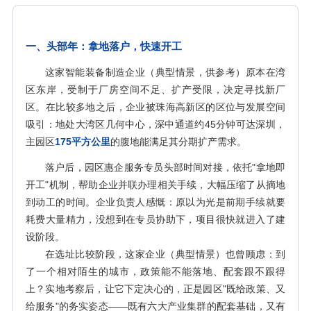
一、头部年：拿地落户，快速开工
这家智能装备制造企业（典型情景，供参考）原本在湾
区东岸，受制于厂房空间不足、扩产受限，决定寻找新厂
区。在比较多地之后，企业被珠海高新区的区位与发展空间
吸引：地处大湾区几何中心，深中通道约45分钟可达深圳，
主园区
175平方公里
的腹地能满足其分期扩产需求。
落户后，园区惠企服务专员头部时间对接，依托"拿地即
开工"机制，帮助企业并联办理相关手续，大幅压缩了从摘地
到动工的时间。企业负责人感慨：原以为光是前期手续就要
耗费大量精力，没想到在专员协助下，项目很快就进入了建
设阶段。
在选址比较阶段，这家企业（典型情景）也曾顾虑：到
了一个相对陌生的城市，政策能不能落地、配套跟不跟得
上？实地考察后，让它下定决心的，正是园区"既给政策、又
给服务"的务实姿态——既有六大产业集群的配套基础，又有