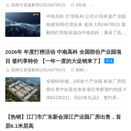
招商引资葛毅明13524678515
3年前
关于中南高科
山
佛山
清远
福建：
福州
漳州
泉州
龙岩
西南：
昆明
南
宁
华北：
沈阳
大连
海外园区：
印尼
泰国
越南
柬埔寨
马来
中南高科·灯塔瓴科 公司介绍承接产业园
西亚
新加坡
墨西哥
荷兰
美国
地产商：
灯塔瓴科
中南高科
独家招商代理业务 咨询 13524678515 葛
华夏幸福
联东U谷
万洋
均和
平谦迈高
咨询热线：
400-0123-
021
毅明灯塔瓴科源自中南高科，秉承了高科
“守护中国创新”的初心，以我们之所能，
守护产业强国之路。在过去 7 年的发展历
2026年 年度打榜活动 中南高科 全国部份产业园项
程中，我们积累了丰富的产业园招商服务
目 签约享特价 【一年一度的大促销来了】
置顶
经验，也形成了中南高科蕞引以为傲的竞
招商引资葛毅明13524678515
刚刚
中南高科标准研发办
争力之一，而灯塔瓴科，将把...
全国60余城，100余个产业园 标准厂房招
商出售中欢迎您来各项目考察预约热线 4
0001230211、到访有礼品2、签约享特价
房3、复工复产补贴4、大企发展礼5、中
德进化礼6、产服大礼包7、优企参访礼
【热销】江门市广东新会深江产业园厂房出售，首
8、中德研修院课程…… 全国部份产业园
层6.1米层高
项目有数套特价厂房出售中 欢迎洽谈 仅