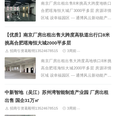
南京厂房出租出售8米挑高大跨度地铁口
合肥瑶海恒大城厂3000平多层 房源详情
区域 设幸福园区 --- 通博风云新动能产业
基地：现房不，已入住企业80余家！1、
地铁2号线东沿线护城路站口；2、荣...
【优质】南京厂房出租出售大跨度高轨道出行口8米
挑高合肥瑶海恒大城2000平多层
招商引资葛毅明13524678515
3周前
中南高科标准研发
南京厂房出租出售大跨度高地铁口8米挑
高合肥瑶海恒大城2000平多层 房源详情
区域 设幸福园区 --- 通博风云新动能产业
基地：现房不，已入住企业80余家！1、
地铁2号线东沿线护城路站口；2、荣...
中新智地（吴江）苏州湾智能制造产业园 厂房出租
出售 国企31万㎡
招商引资葛毅明13524678515
3周前
中南高科标准研发