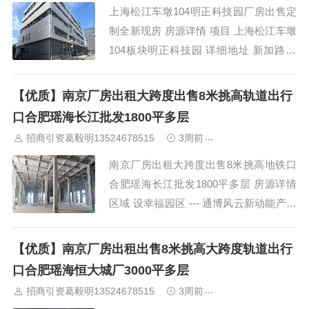
上海松江车墩104明正科技园厂房出售定
制全新现房 房源详情 项目 上海松江车墩
104板块明正科技园 详细地址 新加路98
号 产品 全...
【优质】南京厂房出租大跨度出售8米挑高轨道出行
口合肥瑶海长江批发1800平多层
招商引资葛毅明13524678515
3周前
中南高科标准研发
南京厂房出租大跨度出售8米挑高地铁口
合肥瑶海长江批发1800平多层 房源详情
区域 设幸福园区 --- 通博风云新动能产业
基地：现房不，已入住企业80余家！1、
地铁2号线东沿线护城路站口；2、荣...
【优质】南京厂房出租出售8米挑高大跨度轨道出行
口合肥瑶海恒大城厂3000平多层
招商引资葛毅明13524678515
3周前
中南高科标准研发