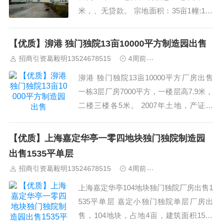
米，、无贷款。 宗地面积：35亩1幢:138
2.（3层）2幢:747.79（3层宿舍楼）3幢:2
449.8（9米单层）4幢:1830.72（7米单
【优质】泖港 独门独院13亩10000平方制造园出售
层）5幢:7213.47（13...
招商引资葛毅明13524678515
4周前
上海工业园区招商
泖港 独门独院13亩10000平方厂房出售
一栋3层厂房7000平方，一楼层高7.9米，
二楼三楼各5米。 2007年土地，产证齐
全，厂房配电800KVA，房东诚意出售，
售价4000万，二手土地，没有税收要求，
【优质】上海嘉定华亭一零四地块独门独院制造园
欢迎来电咨询，欢迎实地看房。 厂房位
出售1535平单层
于松江...
招商引资葛毅明13524678515
4周前
上海工业园区招商
上海嘉定华亭104地块独门独院厂房出售1
535平单层 嘉定小独门独院单层厂房出
售，104地块，占地4亩，建筑面积1535