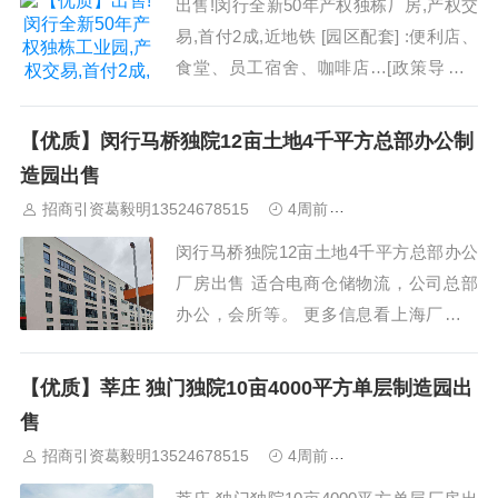
出售!闵行全新50年产权独栋厂房,产权交
易,首付2成,近地铁 [园区配套] :便利店、
食堂、员工宿舍、咖啡店…[政策导向] :
大张江政策、闵行人工智能专项…[产业
要求] :智能装备、 智能医疗、集成电路、
【优质】闵行马桥独院12亩土地4千平方总部办公制
人工智能、生命大健康、智慧+、AI+、等
造园出售
科技企业。...
招商引资葛毅明13524678515
4周前
上海工业园区招商
闵行马桥独院12亩土地4千平方总部办公
厂房出售 适合电商仓储物流，公司总部
办公，会所等。 更多信息看上海厂房超
市。 上海闵行马桥工业区临近都会路主
干道，195板块，50年产权到2053年，工
【优质】莘庄 独门独院10亩4000平方单层制造园出
业出让土地12亩，产证建筑面积3500平
售
方，其中三层1栋28...
招商引资葛毅明13524678515
4周前
上海工业园区招商