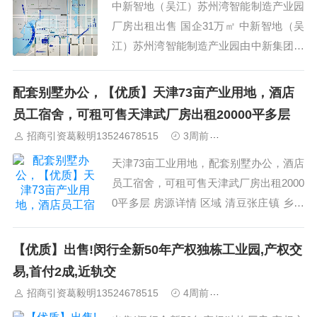
中新智地（吴江）苏州湾智能制造产业园
厂房出租出售 国企31万㎡ 中新智地（吴
江）苏州湾智能制造产业园由中新集团旗
下中新智地等企业联合打造，国企品质，
质量保证。 项目致力打造高端、智能、
配套别墅办公，【优质】天津73亩产业用地，酒店
绿色的专业化产业载体，以智能装备制造
员工宿舍，可租可售天津武厂房出租20000平多层
业为主题，涵盖高端装备制造、新一代
招商引资葛毅明13524678515
3周前
中南高科标准研发
信...
天津73亩工业用地，配套别墅办公，酒店
员工宿舍，可租可售天津武厂房出租2000
0平多层 房源详情 区域 清豆张庄镇 乡镇
清豆张庄镇 --- 配套别墅...
【优质】出售!闵行全新50年产权独栋工业园,产权交
易,首付2成,近轨交
招商引资葛毅明13524678515
4周前
上海工业园区招商