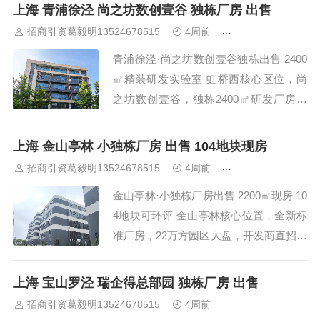
首层层高7.2米，框架+砖混结构，楼板承
上海 青浦徐泾 尚之坊数创壹谷 独栋厂房 出售
重2吨，消防备案齐全，可办理环评，适
招商引资葛毅明13524678515
4周前
上海工业园区招商
合各类生产仓储、研发办公及企业总部使
青浦徐泾·尚之坊数创壹谷独栋出售 2400
用。...
㎡精装研发实验室 虹桥西核心区位，尚
之坊数创壹谷，独栋2400㎡研发厂房出
售，售价2800万（单价约1.17万/㎡）。
紧邻崧泽高架，距虹桥枢纽仅10分钟车
上海 金山亭林 小独栋厂房 出售 104地块现房
程。精装交付，带研发实验室、办公展
招商引资葛毅明13524678515
4周前
上海工业园区招商
厅，适合企业总部、研发办公、实验室等
金山亭林·小独栋厂房出售 2200㎡现房 10
业态。...
4地块可环评 金山亭林核心位置，全新标
准厂房，22万方园区大盘，开发商直招！
1100㎡起售，独栋2200㎡/4400㎡（四
层），售价仅6900元/㎡起，全上海蕞低
上海 宝山罗泾 瑞企得总部园 独栋厂房 出售
价！104地块，可办环评，现房交付，即
招商引资葛毅明13524678515
4周前
上海工业园区招商
买即用。 一、项目基本...