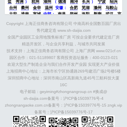
盐
秀洲
）
杭州
湖州
（
德清
南浔
长兴
）
宁波
绍兴
台州
衢州
金华
温州
安徽：
合肥
芜湖
滁州
马鞍山
六安
淮南
宣城
中部：
南昌
郑州
洛阳
新密
武汉
宜
昌
襄阳
重庆
成都
德阳
长沙
株洲
湘潭
西安
京津冀
Copyright 上海正佳商务咨询有限公司 中南高科全国数百园厂房出
鲁：
北京
天津
廊坊
（
固安
香河
大厂
永清
三河
霸
售代建定造 www.sh-daijia.com
州
）
保定
（
涿州
涞水
）
太原
晋中
沈阳
济南
济宁
全国产业园区工业用地预售标准厂房 可按企业要求代建定造厂房
绵阳
石家庄
沧州
唐山
潍坊
德州
威海
烟台
青岛
精选开发区，与企业共享利益，与城市共同发展
珠三角：
广州
东莞
江门
惠州
肇庆
中山
佛山
清远
技术支持：上海正佳商务咨询有限公司 上海厂房网 www.021cf.cn
福建：
福州
漳州
泉州
龙岩
西南：
昆明
南宁
华北：
沈
阳
园区合作：021-51189807 客商投资选址服务：400-0123-021
大连
海外园区：
印尼
泰国
越南
柬埔寨
马来西
亚
新加坡
墨西哥
荷兰
美国
地产商：
灯塔瓴科
中南高
欢迎大型生产制造企业与我们合作开发产业园 实现更大产业价值
科
华夏幸福
联东U谷
万洋
均和
平谦迈高
咨询热线：
上海招商中心地址：上海市长宁区协通路269号建滔广场2号楼5楼
400-0123-021
深圳招商中心地址：深圳市南山区高新南九道45号三航科技大厦
16C
电子邮箱：geyiming#zhongnangroup.cn #换成@
sh-daijia.com备案号：
沪ICP备15039776号-4
zhongnangaoke.com.cn备案号：
沪ICP备15039776号-15
zngk.vip
备案号：
沪ICP备15039776号-17