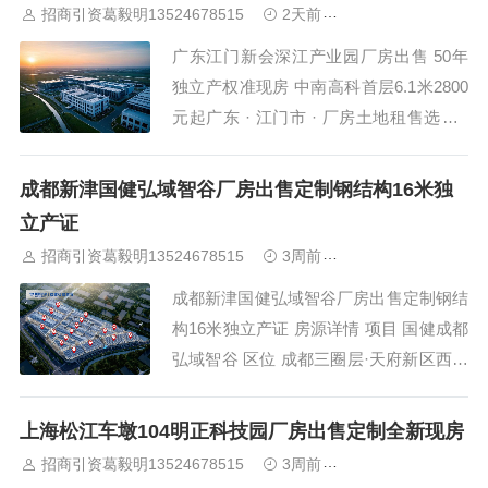
招商引资葛毅明13524678515
2天前
中南高科标准研发
限12月30日...
广东江门新会深江产业园厂房出售 50年
独立产权准现房 中南高科首层6.1米2800
元起广东 · 江门市 · 厂房土地租售选址 ·
发布日期 2026年8月7日江门新会区中南
高科·融智创美产业谷（深江产业园）近
成都新津国健弘域智谷厂房出售定制钢结构16米独
期推出准现房厂房销售50年独立产权，一
立产证
户一证，目前为准现楼交付，户型涵盖三
招商引资葛毅明13524678515
3周前
中南高科标准研发
层独栋（800-3...
成都新津国健弘域智谷厂房出售定制钢结
构16米独立产证 房源详情 项目 国健成都
弘域智谷 区位 成都三圈层·天府新区西翼
核心区·新津工业园区（省级工业园区）...
上海松江车墩104明正科技园厂房出售定制全新现房
招商引资葛毅明13524678515
3周前
中南高科标准研发