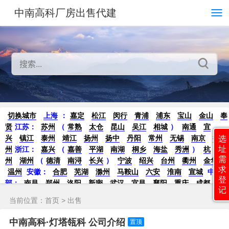
中南高科厂房出售代建
切换城市
上海
：
嘉定
松江
闵行
青浦
浦东
宝山
金山
奉
贤
江苏：
苏州
（
常熟
太仓
昆山
吴江
相城
）
南通
宜
兴
镇江
泰州
靖江
扬州
扬中
丹阳
常州
无锡
南京
徐
选
址
州
浙江：
嘉兴
（
嘉善
平湖
南湖
桐乡
海盐
秀洲
）
杭
需
州
湖州
（
德清
南浔
长兴
）
宁波
绍兴
台州
衢州
金华
求
温州
安徽：
合肥
芜湖
滁州
马鞍山
六安
淮南
宣城
中
登
部：
南昌
郑州
洛阳
新密
武汉
宜昌
襄阳
重庆
成都
德
记
阳
长沙
株洲
湘潭
西安
京津冀鲁：
北京
天津
廊坊
（
固
当前位置：
首页
> 出售
安
香河
大厂
永清
三河
霸州
）
保定
（
涿州
涞水
）
太原
晋中
沈阳
济南
济宁
绵阳
石家庄
沧州
唐山
潍坊
德州
中南高科·灯塔瓴科 公司介绍
置顶
威海
烟台
青岛
珠三角：
广州
东莞
江门
惠州
肇庆
中