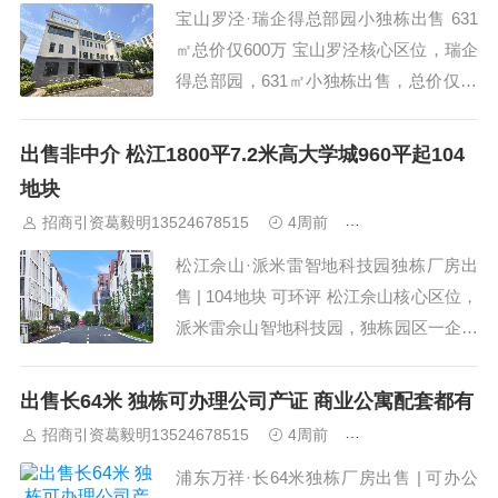
宝山罗泾·瑞企得总部园小独栋出售 631
㎡总价仅600万 宝山罗泾核心区位，瑞企
得总部园，631㎡小独栋出售，总价仅60
0万（单价约9509元/㎡）。一企一栋，首
层层高7米，共四层。104地块，可办环
出售非中介 松江1800平7.2米高大学城960平起104
评，独立产证，赠送花园，通燃气。适合
地块
企业总部、研发办公、轻加工、实验室、
招商引资葛毅明13524678515
4周前
上海工业园区招商
生物医药等业态。...
松江佘山·派米雷智地科技园独栋厂房出
售 | 104地块 可环评 松江佘山核心区位，
派米雷佘山智地科技园，独栋园区一企一
栋。面积960㎡起，主力1800㎡，售价19
00万（单价约10600元/㎡）。104工业用
出售长64米 独栋可办理公司产证 商业公寓配套都有
地，可办环评，免费工商注册，产证齐
招商引资葛毅明13524678515
4周前
上海工业园区招商
全。首付3成起，可一企一议。...
浦东万祥·长64米独栋厂房出售 | 可办公