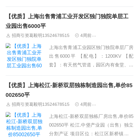
平，层高8.5米，总价1300万，股权转
让，年限还有35年，可生产可办理环评，
【优质】上海出售青浦工业开发区独门独院单层工
无税收要求，机械加工，组装，物流，仓
业园出售6000平
储，等行业均可。（本公司还有其它区域
招商引资葛毅明13524678515
4周前
上海工业园区招商
的厂房...
上海出售青浦工业园区独门独院单层厂房
出售6000平 【配电】：1200KV 【配
套】：有天然气管道，园区内有食堂、小
超市；优质人才公寓；繁华生活近在咫尺
（青浦宝龙商圈2.5公里、奥特莱斯、国
【优质】上海松江-新桥双层独栋制造园出售,单价85
家会展中心、虹桥枢纽、松江大学城）
002650平
【政策】享受企业补贴，税收补贴，人才
招商引资葛毅明13524678515
4周前
上海工业园区招商
高新技...
上海松江-新桥双层独栋厂房出售,单价85
002650平 松江.中垡产业园（出售）独立
分割产证 项目区位：松江区新桥镇东部