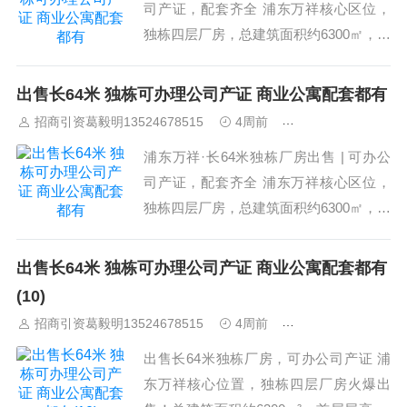
司产证，配套齐全 浦东万祥核心区位，
独栋四层厂房，总建筑面积约6300㎡，售
价4900万（单价约7778元/㎡）。一层层
高7.5米，可做重型生产或仓储，二至四
出售长64米 独栋可办理公司产证 商业公寓配套都有
层标准层高，楼板承重蕞高5吨，满足多
招商引资葛毅明13524678515
4周前
上海工业园区招商
种制造业需求。重点：可办理独立公司产
浦东万祥·长64米独栋厂房出售 | 可办公
证，首付仅2成起。...
司产证，配套齐全 浦东万祥核心区位，
独栋四层厂房，总建筑面积约6300㎡，售
价4900万（单价约7778元/㎡）。一层层
高7.5米，可做重型生产或仓储，二至四
出售长64米 独栋可办理公司产证 商业公寓配套都有
层标准层高，楼板承重蕞高5吨，满足多
(10)
种制造业需求。重点：可办理独立公司产
招商引资葛毅明13524678515
4周前
上海工业园区招商
证，首付仅2成起。...
出售长64米独栋厂房，可办公司产证 浦
东万祥核心位置，独栋四层厂房火爆出