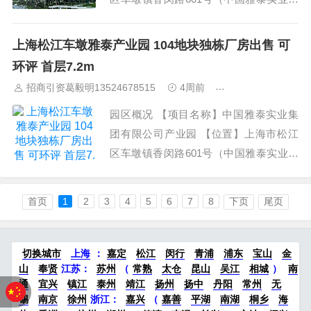
团有限公司） 【价格】售价1720万元（7
818.18元/㎡，价格可面议） 【建筑面
上海松江车墩雅泰产业园 104地块独栋厂房出售 可
积】2200㎡（可分割100-3600㎡） 【土
环评 首层7.2m
地性质】工业用地（104地块） 【可办环
招商引资葛毅明13524678515
4周前
上海工业园区招商
评】是 房源...
园区概况 【项目名称】中国雅泰实业集
团有限公司产业园 【位置】上海市松江
区车墩镇香闵路601号（中国雅泰实业集
团有限公司） 【价格】售价1720万元（7
818.18元/㎡，价格可面议） 【建筑面
首页
1
2
3
4
5
6
7
8
下页
尾页
积】2200㎡（可分割100-3600㎡） 【土
地性质】工业用地（104地块） 【可办环
评】是 房源...
切换城市
上海
：
嘉定
松江
闵行
青浦
浦东
宝山
金
山
奉贤
江苏：
苏州
（
常熟
太仓
昆山
吴江
相城
）
南
通
宜兴
镇江
泰州
靖江
扬州
扬中
丹阳
常州
无
锡
南京
徐州
浙江：
嘉兴
（
嘉善
平湖
南湖
桐乡
海