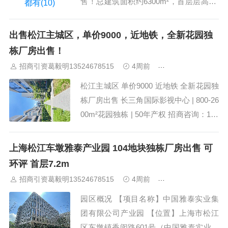
售！总建筑面积约6300m²，首层层高7.5
米， 可办理公司产证，商业公寓配套齐
全。售价4900万，单价仅7777.78元/m²，
出售松江主城区，单价9000，近地铁，全新花园独
首付2成起，是您企业总部...
栋厂房出售！
招商引资葛毅明13524678515
4周前
上海工业园区招商
松江主城区 单价9000 近地铁 全新花园独
栋厂房出售 长三角国际影视中心 | 800-26
00m²花园独栋 | 50年产权 招商咨询：135
24678515（微信同号） 项目地址：上海
市松江区永丰街道玉树路1555弄 项目概
上海松江车墩雅泰产业园 104地块独栋厂房出售 可
况 售价910万 单价9100元/㎡ 建...
环评 首层7.2m
招商引资葛毅明13524678515
4周前
上海工业园区招商
园区概况 【项目名称】中国雅泰实业集
团有限公司产业园 【位置】上海市松江
区车墩镇香闵路601号（中国雅泰实业集