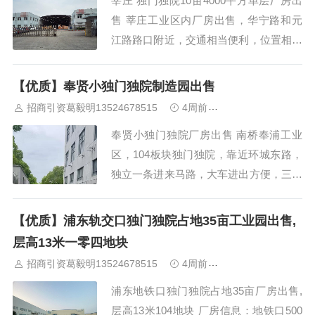
莘庄 独门独院10亩4000平方单层厂房出
售 莘庄工业区内厂房出售，华宁路和元
江路路口附近，交通相当便利，位置相当
好，104地块，独门独院，厂区占地10
亩，厂房面积4000平方，共2栋单层厂
【优质】奉贤小独门独院制造园出售
房，每栋2000平方，车间层高10米，办
招商引资葛毅明13524678515
4周前
上海工业园区招商
公室精装修，厂房配电400KVA，2...
奉贤小独门独院厂房出售 南桥奉浦工业
区，104板块独门独院，靠近环城东路，
独立一条进来马路，大车进出方便，三层
厂房，其中每层建筑面积约为1500平，8
0米，宽16米，一楼层高6.8米左右，二楼
【优质】浦东轨交口独门独院占地35亩工业园出售,
三楼4.5米，带一部2吨货梯，一部客梯，
层高13米一零四地块
车间砖混结构，设计合理，四楼有约4...
招商引资葛毅明13524678515
4周前
上海工业园区招商
浦东地铁口独门独院占地35亩厂房出售,
层高13米104地块 厂房信息：地铁口500