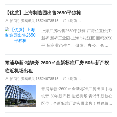
开发区园区导向：集科研开发、智能智
造、集成电路，生物医药等产业 通天然
【优质】上海制造园出售2650平独栋
气 占地面积：20.03亩建筑面积：16354
招商引资葛毅明13524678515
4周前
上海工业园区招商
㎡土地性质：104用地、50年产权独
上海厂房出售2650平独栋 厂房位置松江·
栋：...
新桥 新桥工业园-上海市松江区 面积2650
平 招商业态生产、研发、办公、仓储、
电商、展厅等 招商热线13524678515 园
区产业招商 专注上海及长三角产业园区
青浦华新·地铁旁 2600㎡全新标准厂房 50年新产权
厂房、仓库、办公招商，提供从选址到入
临近机场出租
驻的全流程服务。...
招商引资葛毅明13524678515
4周前
上海工业园区招商
青浦华新·2600㎡全新标准厂房出售 | 地
铁旁 50年新产权 临近机场 青浦华新核心
区位，全新标准厂房火爆出售！总建筑面
积约2600m²，50年新产权，售价面议。