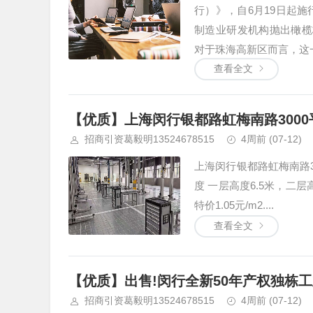
行）》，自6月19日起施
制造业研发机构抛出橄榄
对于珠海高新区而言，这一.
查看全文
【优质】上海闵行银都路虹梅南路300
招商引资葛毅明13524678515
4周前
(07-12)
上海闵行银都路虹梅南路3
度 一层高度6.5米，二层高度
特价1.05元/m2....
查看全文
【优质】出售!闵行全新50年产权独栋工
招商引资葛毅明13524678515
4周前
(07-12)