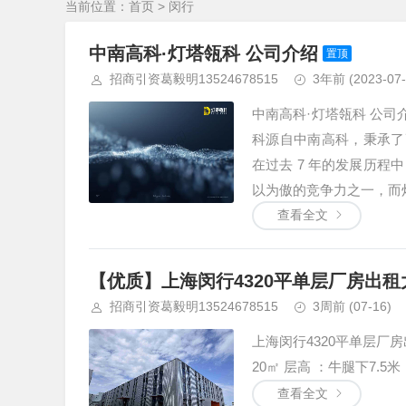
当前位置：
首页
> 闵行
中南高科·灯塔瓴科 公司介绍
置顶
招商引资葛毅明13524678515
3年前
(2023-07-
中南高科·灯塔瓴科 公司介
科源自中南高科，秉承了
在过去 7 年的发展历
以为傲的竞争力之一，而灯
查看全文
【优质】上海闵行4320平单层厂房出租大电
招商引资葛毅明13524678515
3周前
(07-16)
上海闵行4320平单层厂房出
20㎡ 层高 ：牛腿下7.5米，
查看全文