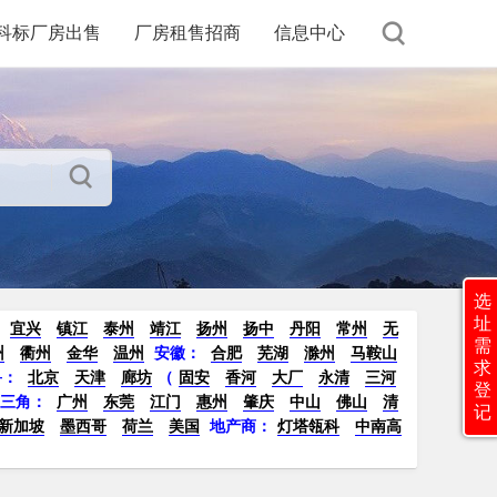
科标厂房出售
厂房租售招商
信息中心
选
址
宜兴
镇江
泰州
靖江
扬州
扬中
丹阳
常州
无
需
州
衢州
金华
温州
安徽：
合肥
芜湖
滁州
马鞍山
求
鲁：
北京
天津
廊坊
（
固安
香河
大厂
永清
三河
登
珠三角：
广州
东莞
江门
惠州
肇庆
中山
佛山
清
记
新加坡
墨西哥
荷兰
美国
地产商：
灯塔瓴科
中南高