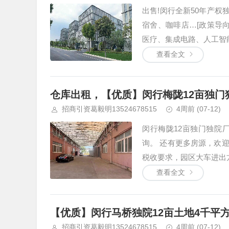
出售!闵行全新50年产权独
宿舍、咖啡店…[政策导向]
医疗、集成电路、人工智能
查看全文
仓库出租，【优质】闵行梅陇12亩独门独院
招商引资葛毅明13524678515
4周前
(07-12)
闵行梅陇12亩独门独院厂
询。 还有更多房源，欢迎
税收要求，园区大车进出方
查看全文
【优质】闵行马桥独院12亩土地4千平
招商引资葛毅明13524678515
4周前
(07-12)