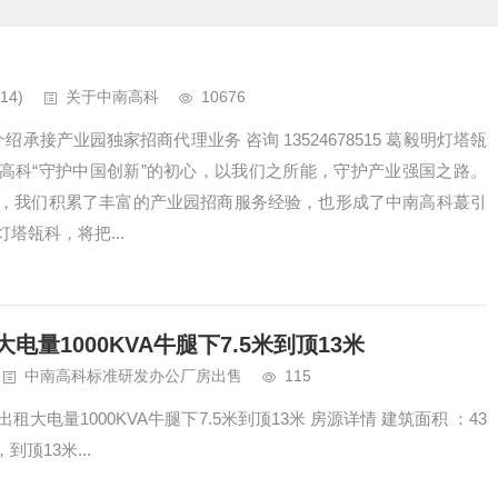
14)
关于中南高科
10676
绍承接产业园独家招商代理业务 咨询 13524678515 葛毅明灯塔瓴
高科“守护中国创新”的初心，以我们之所能，守护产业强国之路。
程中，我们积累了丰富的产业园招商服务经验，也形成了中南高科蕞引
塔瓴科，将把...
量1000KVA牛腿下7.5米到顶13米
中南高科标准研发办公厂房出售
115
租大电量1000KVA牛腿下7.5米到顶13米 房源详情 建筑面积 ：43
到顶13米...