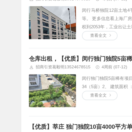
闵行马桥独院12亩土地
等。 更多信息看上海厂房
权到2053年，工业出让土地
查看全文
仓库出租，【优质】闵行独门独院5亩稀有
招商引资葛毅明13524678515
4周前
(07-12)
闵行独门独院5亩稀有项目,
34（5亩）2、 建筑面积 ：5
查看全文
【优质】莘庄 独门独院10亩4000平方