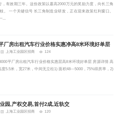
行，有效期三年。这份政策以蕞高2000万元的奖励力度，向长三角
枝。 一个关键信号 长三角制造业研发，正在迎来政策红利窗口。
..
0平厂房出租汽车行业价格实惠净高8米环境好单层
上海工业园区招商
124
000平厂房出租汽车行业价格实惠层高8米环境好单层 房源详情 高
5.5米，宽27米，中间无立柱1) 面积48---5000，75%得房率，2)
业园,产权交易,首付2成,近轨交
上海工业园区招商
120