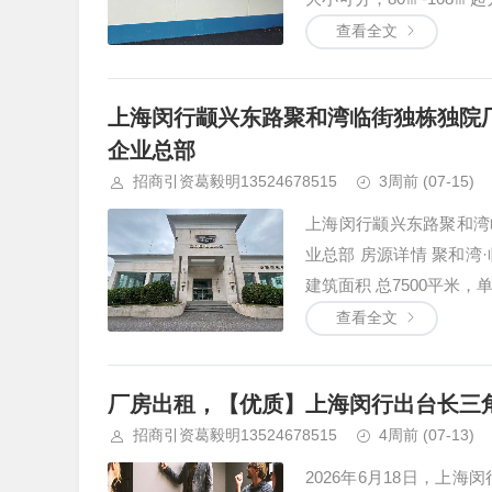
查看全文
上海闵行颛兴东路聚和湾临街独栋独院厂房
企业总部
招商引资葛毅明13524678515
3周前
(07-15)
上海闵行颛兴东路聚和湾临
业总部 房源详情 聚和
建筑面积 总7500平米，单层
查看全文
厂房出租，【优质】上海闵行出台长三角
招商引资葛毅明13524678515
4周前
(07-13)
2026年6月18日，上