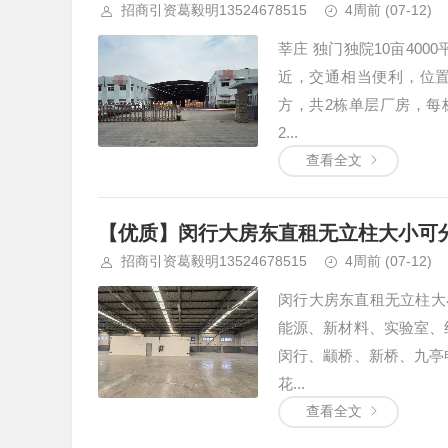
招商引资葛毅明13524678515
4周前
(07-12)
莘庄 独门独院10亩40
近，交通相当便利，位置相
方，共2栋单层厂房，每栋
2...
查看全文
【优质】闵行大房东直租无立柱大小可分
招商引资葛毅明13524678515
4周前
(07-12)
闵行大房东直租无立柱大
能源、新材料、实验室、
闵行、颛桥、新桥、九亭
花...
查看全文