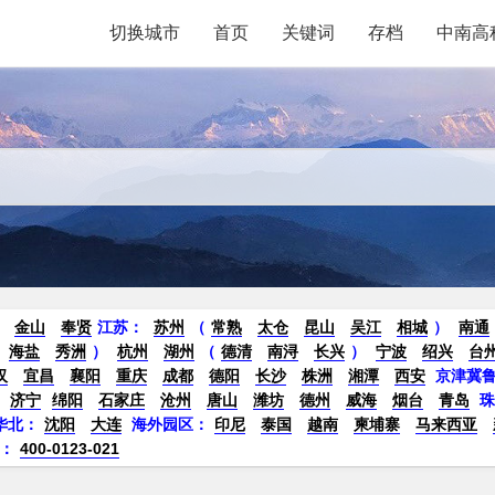
切换城市
首页
关键词
存档
中南高
金山
奉贤
江苏：
苏州
（
常熟
太仓
昆山
吴江
相城
）
南通
海盐
秀洲
）
杭州
湖州
（
德清
南浔
长兴
）
宁波
绍兴
台
汉
宜昌
襄阳
重庆
成都
德阳
长沙
株洲
湘潭
西安
京津冀
济宁
绵阳
石家庄
沧州
唐山
潍坊
德州
威海
烟台
青岛
华北：
沈阳
大连
海外园区：
印尼
泰国
越南
柬埔寨
马来西亚
：
400-0123-021