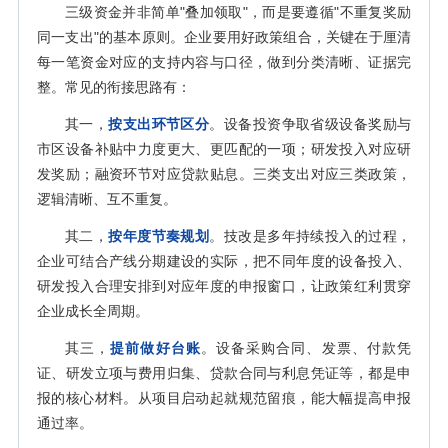
三级资金并非简单"叠加领取"，而是要遵循"不重复奖励
同一支出"的基本原则。企业要用好政策组合，关键在于厘清
每一笔资金对应的支持内容与口径，做到分类清晰、证据完
整。常见的衔接思路有：
其一，
按支出环节区分
。设备投资争取省级设备奖励与
市区设备补贴中力度更大、更匹配的一项；研发投入对应研
发奖励；融资环节对应贷款贴息。三类支出对应三类政策，
逻辑清晰、互不重复。
其二，
按年度节奏规划
。技改是多年持续投入的过程，
企业可结合产线分期建设的实际，把不同年度的设备投入、
研发投入合理安排到对应年度的申报窗口，让政策红利贯穿
企业成长全周期。
其三，
提前做好台账
。设备采购合同、发票、付款凭
证、研发立项与费用归集、贷款合同与利息凭证等，都是申
报的核心材料。从项目启动起就规范留痕，能大幅提高申报
通过率。