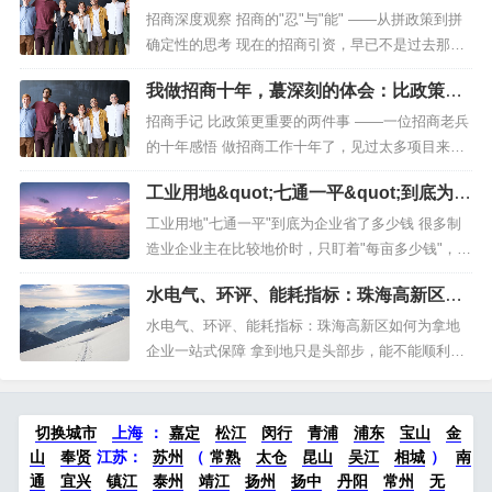
t;：从拼政策到拼确定性
招商深度观察 招商的"忍"与"能" ——从拼政策到拼
确定性的思考 现在的招商引资，早已不是过去那种
喝喝酒、谈谈话就能搞定的...
我做招商十年，蕞深刻的体会：比政策更
重要的是这两样东西
招商手记 比政策更重要的两件事 ——一位招商老兵
的十年感悟 做招商工作十年了，见过太多项目来来
去去。有些项目签约时轰轰烈烈...
工业用地&quot;七通一平&quot;到底为企
业省了多少钱
工业用地"七通一平"到底为企业省了多少钱 很多制
造业企业主在比较地价时，只盯着"每亩多少钱"，却
容易忽略一个更关键的问题：拿到的地，到底是"生
水电气、环评、能耗指标：珠海高新区如
地"还是"熟地"？同样标价的两块地，如果一块需要
何为拿地企业一站式保障
企业自己打通路、水、电、通信、排水，另一块交
水电气、环评、能耗指标：珠海高新区如何为拿地
付时已经"七通一平"，实际落地成本可能相差巨大。
企业一站式保障 拿到地只是头部步，能不能顺利建
本文就把...
厂、按期投产，往往取决于水、电、气能不能及时
接入，环评、能耗、用工等关键要素能不能跟得
上。任何一个环节卡壳，都可能让企业的投资计
切换城市
上海
：
嘉定
松江
闵行
青浦
浦东
宝山
金
划"空转"。珠海高新区把要素保障作为招商引资
山
奉贤
江苏：
苏州
（
常熟
太仓
昆山
吴江
相城
）
南
的"生命线"，构建起从签约落...
通
宜兴
镇江
泰州
靖江
扬州
扬中
丹阳
常州
无