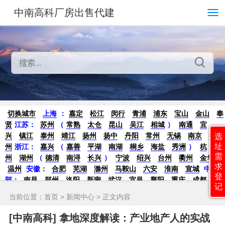
中南高科厂房出售代建
切换城市
上海
：
嘉定
松江
闵行
青浦
浦东
宝山
金山
奉
贤
江苏：
苏州
（
常熟
太仓
昆山
吴江
相城
）
南通
宜
兴
镇江
泰州
靖江
扬州
扬中
丹阳
常州
无锡
南京
徐
选
址
州
浙江：
嘉兴
（
嘉善
平湖
南湖
桐乡
海盐
秀洲
）
杭
需
州
湖州
（
德清
南浔
长兴
）
宁波
绍兴
台州
衢州
金华
求
温州
安徽：
合肥
芜湖
滁州
马鞍山
六安
淮南
宣城
中
登
部：
南昌
郑州
洛阳
新密
武汉
宜昌
襄阳
重庆
成都
德
记
阳
长沙
株洲
湘潭
西安
京津冀鲁：
北京
天津
廊坊
（
固
当前位置：
首页
>
新闻中心
> 正文内容
安
香河
大厂
永清
三河
霸州
）
保定
（
涿州
涞水
）
太原
晋中
沈阳
济南
济宁
绵阳
石家庄
沧州
唐山
潍坊
德州
[中南高科] 拿地深度解读：产业地产人的实战
威海
烟台
青岛
珠三角：
广州
东莞
江门
惠州
肇庆
中