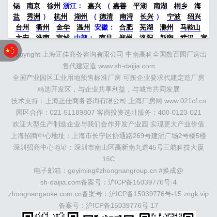
锡
南京
徐州
浙江：
嘉兴
（
嘉善
平湖
南湖
桐乡
海
盐
秀洲
）
杭州
湖州
（
德清
南浔
长兴
）
宁波
绍兴
台州
衢州
金华
温州
安徽：
合肥
芜湖
滁州
马鞍山
六安
淮南
宣城
中部：
南昌
郑州
洛阳
新密
武汉
宜
昌
襄阳
重庆
成都
德阳
长沙
株洲
湘潭
西安
京津冀
Copyright 上海正佳商务咨询有限公司 中南高科全国数百园厂房出
鲁：
北京
天津
廊坊
（
固安
香河
大厂
永清
三河
霸
售代建定造 www.sh-daijia.com
州
）
保定
（
涿州
涞水
）
太原
晋中
沈阳
济南
济宁
全国产业园区工业用地预售标准厂房 可按企业要求代建定造厂房
绵阳
石家庄
沧州
唐山
潍坊
德州
威海
烟台
青岛
精选开发区，与企业共享利益，与城市共同发展
珠三角：
广州
东莞
江门
惠州
肇庆
中山
佛山
清远
技术支持：上海正佳商务咨询有限公司 上海厂房网 www.021cf.cn
福建：
福州
漳州
泉州
龙岩
西南：
昆明
南宁
华北：
沈
阳
园区合作：021-51189807 客商投资选址服务：400-0123-021
大连
海外园区：
印尼
泰国
越南
柬埔寨
马来西
亚
新加坡
墨西哥
荷兰
美国
地产商：
灯塔瓴科
中南高
欢迎大型生产制造企业与我们合作开发产业园 实现更大产业价值
科
华夏幸福
联东U谷
万洋
均和
平谦迈高
咨询热线：
上海招商中心地址：上海市长宁区协通路269号建滔广场2号楼5楼
400-0123-021
深圳招商中心地址：深圳市南山区高新南九道45号三航科技大厦
16C
电子邮箱：geyiming#zhongnangroup.cn #换成@
sh-daijia.com备案号：
沪ICP备15039776号-4
zhongnangaoke.com.cn备案号：
沪ICP备15039776号-15
zngk.vip
备案号：
沪ICP备15039776号-17