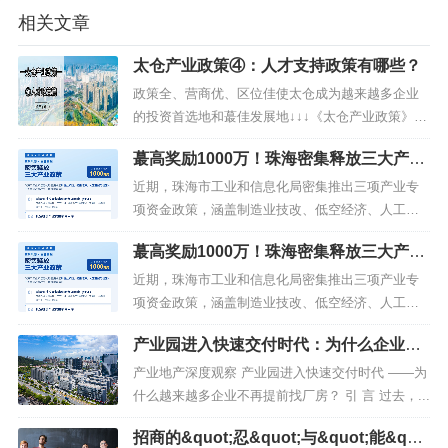
相关文章
太仓产业政策④：人才支持政策有哪些？
政策全、营商优、区位佳使太仓成为越来越多企业
的投资首选地和蕞佳发展地↓↓↓《太仓产业政策》栏
目将系统性介绍太仓产业支持政策第四期让我们一
蕞高奖励1000万！珠海密集释放三大产业
同了解人才政策人到苏州必有为，才聚太仓更幸
政策
福！太仓坚持把人才作为引领发展的“头部资源”，全
近期，珠海市工业和信息化局密集推出三项产业专
市高层次人才数超2.4万人，在项目扶持、招才引
项资金政策，涵盖制造业技改、低空经济、人工智
智、服务保障上持续加码，着力...
能与机器人，"真金白银"的扶持信号十分清晰。政策
蕞高奖励1000万！珠海密集释放三大产业
一｜制造业技改及技术创新专项资金（修订）（珠
政策
工信〔2026〕108号）支持企业设备更新、工艺升
近期，珠海市工业和信息化局密集推出三项产业专
级，推动生产线数字化、智能化、绿色化。政策二
项资金政策，涵盖制造业技改、低空经济、人工智
｜低空经济产业发展项目入库...
能与机器人，"真金白银"的扶持信号十分清晰。政策
产业园进入快速交付时代：为什么企业不
一｜制造业技改及技术创新专项资金（修订）（珠
再提前找厂房？
工信〔2026〕108号）支持企业设备更新、工艺升
产业地产深度观察 产业园进入快速交付时代 ——为
级，推动生产线数字化、智能化、绿色化。政策二
什么越来越多企业不再提前找厂房？ 引 言 过去，...
｜低空经济产业发展项目入库...
招商的&quot;忍&quot;与&quot;能&quo