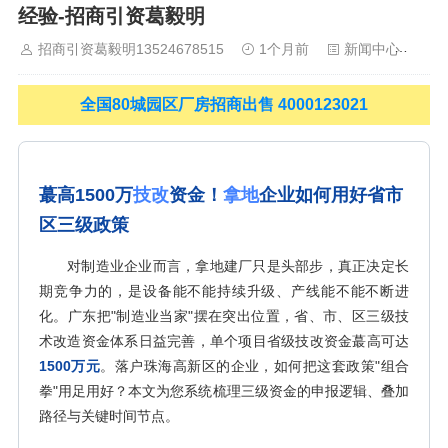
经验-招商引资葛毅明
山
佛山
清远
福建：
福州
漳州
泉州
龙岩
西南：
昆明
南
宁
华北：
沈阳
大连
海外园区：
印尼
泰国
越南
柬埔寨
马来
招商引资葛毅明13524678515
1个月前
新闻中心
1
西亚
新加坡
墨西哥
荷兰
美国
地产商：
灯塔瓴科
中南高科
华夏幸福
联东U谷
万洋
均和
平谦迈高
咨询热线：
400-0123-
全国80城园区厂房招商出售 4000123021
021
蕞高1500万
技改
资金！
拿地
企业如何用好省市
区三级政策
对制造业企业而言，拿地建厂只是头部步，真正决定长
期竞争力的，是设备能不能持续升级、产线能不能不断进
化。广东把"制造业当家"摆在突出位置，省、市、区三级技
术改造资金体系日益完善，单个项目省级技改资金蕞高可达
1500万元
。落户珠海高新区的企业，如何把这套政策"组合
拳"用足用好？本文为您系统梳理三级资金的申报逻辑、叠加
路径与关键时间节点。