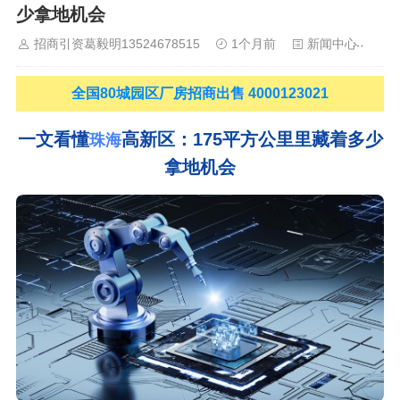
少拿地机会
山
佛山
清远
福建：
福州
漳州
泉州
龙岩
西南：
昆明
南
宁
华北：
沈阳
大连
海外园区：
印尼
泰国
越南
柬埔寨
马来
招商引资葛毅明13524678515
1个月前
新闻中心
1
西亚
新加坡
墨西哥
荷兰
美国
地产商：
灯塔瓴科
中南高科
华夏幸福
联东U谷
万洋
均和
平谦迈高
咨询热线：
400-0123-
全国80城园区厂房招商出售 4000123021
021
一文看懂
高新区：175平方公里里藏着多少
珠海
拿地机会