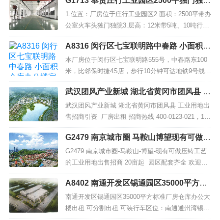
G1713 奉贤庄行工业园区2500平独门独院
业开发区”。紫竹高新区借鉴美国硅谷和台湾新竹高
12米层高厂房仓库出租
新区的成功发展模式，力争创造一流的科研环境、
1.位置：厂房位于庄行工业园区2.面积：2500平带办
创业环境、投资环境和生活环境，使其成为具有世
公室火车头独门独院3.层高：12米带5吨、10吨行车
界...
4.适合行业：仓储，五金，物流等无污染行业5.交
A8316 闵行区七宝联明路中春路 小面积仓
通：平庄西路-环城东路6.房源特色：产证齐全，独
库办公楼宿舍出租 面积40平方米起 价格
门独院，精装修办公室，大车好进，场地大，形象
本厂房位于闵行区七宝联明路555号，中春路东100
优惠 仓库展厅办公宿舍等
号。...
米，比邻保时捷4S店，步行10分钟可达地铁9号线中
春路站，周边还有地铁12号线、10号线，公交有87
武汉团风产业新城 湖北省黄冈市团风县 工
路、735路、92路，交通十份便利，开车到虹桥枢纽
业用地出售招商引资 厂房出租
只需10分钟，现有小面积仓库办公楼宿舍出租，面
武汉团风产业新城 湖北省黄冈市团风县 工业用地出
积40平方米起，价格优惠，适合展厅、办公、仓
售招商引资 厂房出租 招商热线 400-0123-021，135
库、研发、...
24678515 微信同号 区位优势 团风县隶属湖北省黄
G2479 南京城市圈 马鞍山博望现有可做压
冈市，为鄂东连接武汉的“桥头堡”，是武汉江...
铸工艺的工业用地出售招商 20亩起
G2479 南京城市圈-马鞍山-博望-现有可做压铸工艺
的工业用地出售招商 20亩起 园区配套齐全 欢迎上
海苏州产业转移企业 已有多家苏州上海地区模具、
A8402 南通开发区锡通园区35000平方标
机械加工、机床类企业成功拿地落户 土地资源越来
准厂房仓库办公大楼出租 可分割出租 可装
越少 先到先得 门槛将会慢慢提高 【服务】：...
南通开发区锡通园区35000平方标准厂房仓库办公大
行车
楼出租 可分割出租 可装行车区位：南通通州湾锡通
园区地址：沈海高速苏通大桥南通南出口处省道336