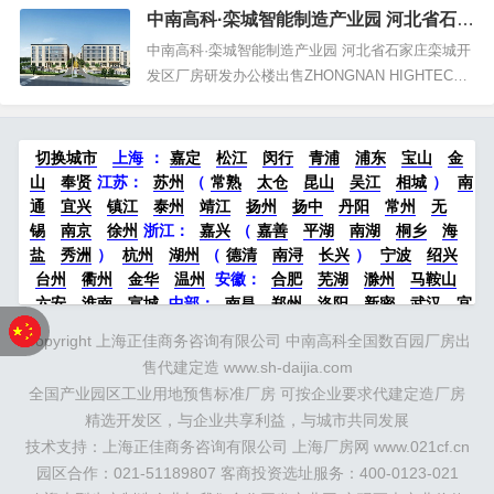
中南高科·栾城智能制造产业园 河北省石家
（锡通工业园区）基本情况：新建混凝土框架结构
庄栾城开发区厂房研发办公楼出售
标准厂房仓库办公大楼出租，新建厂房办公楼35000
中南高科·栾城智能制造产业园 河北省石家庄栾城开
平方米出租，场地10000平方米，独门独院，交通
发区厂房研发办公楼出售ZHONGNAN HIGHTECH·
方...
区位交通 ·项目所在河北省石家庄栾城开发区，位于
京津冀一体化核心地带，随着京津冀一体化的不断
发展，区位优势愈发明显，项目高速、铁路、公路
切换城市
上海
：
嘉定
松江
闵行
青浦
浦东
宝山
金
四通八达助力企业发展。· 项目概况 ·项目占地面积
山
奉贤
江苏：
苏州
（
常熟
太仓
昆山
吴江
相城
）
南
约86...
通
宜兴
镇江
泰州
靖江
扬州
扬中
丹阳
常州
无
锡
南京
徐州
浙江：
嘉兴
（
嘉善
平湖
南湖
桐乡
海
盐
秀洲
）
杭州
湖州
（
德清
南浔
长兴
）
宁波
绍兴
台州
衢州
金华
温州
安徽：
合肥
芜湖
滁州
马鞍山
六安
淮南
宣城
中部：
南昌
郑州
洛阳
新密
武汉
宜
昌
襄阳
重庆
成都
德阳
长沙
株洲
湘潭
西安
京津冀
Copyright 上海正佳商务咨询有限公司 中南高科全国数百园厂房出
鲁：
北京
天津
廊坊
（
固安
香河
大厂
永清
三河
霸
售代建定造 www.sh-daijia.com
州
）
保定
（
涿州
涞水
）
太原
晋中
沈阳
济南
济宁
全国产业园区工业用地预售标准厂房 可按企业要求代建定造厂房
绵阳
石家庄
沧州
唐山
潍坊
德州
威海
烟台
青岛
精选开发区，与企业共享利益，与城市共同发展
珠三角：
广州
东莞
江门
惠州
肇庆
中山
佛山
清远
技术支持：上海正佳商务咨询有限公司 上海厂房网 www.021cf.cn
福建：
福州
漳州
泉州
龙岩
西南：
昆明
南宁
华北：
沈
阳
园区合作：021-51189807 客商投资选址服务：400-0123-021
大连
海外园区：
印尼
泰国
越南
柬埔寨
马来西