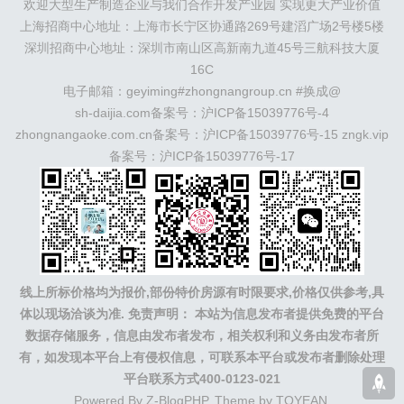
亚
新加坡
墨西哥
荷兰
美国
地产商：
灯塔瓴科
中南高
欢迎大型生产制造企业与我们合作开发产业园 实现更大产业价值
科
华夏幸福
联东U谷
万洋
均和
平谦迈高
咨询热线：
上海招商中心地址：上海市长宁区协通路269号建滔广场2号楼5楼
400-0123-021
深圳招商中心地址：深圳市南山区高新南九道45号三航科技大厦
16C
电子邮箱：geyiming#zhongnangroup.cn #换成@
sh-daijia.com备案号：
沪ICP备15039776号-4
zhongnangaoke.com.cn备案号：
沪ICP备15039776号-15
zngk.vip
备案号：
沪ICP备15039776号-17
线上所标价格均为报价,部份特价房源有时限要求,价格仅供参考,具
体以现场洽谈为准.
免责声明： 本站为信息发布者提供免费的平台
数据存储服务，信息由发布者发布，相关权利和义务由发布者所
有，如发现本平台上有侵权信息，可联系本平台或发布者删除处理
平台联系方式400-0123-021
Powered By
Z-BlogPHP
. Theme by
TOYEAN
.