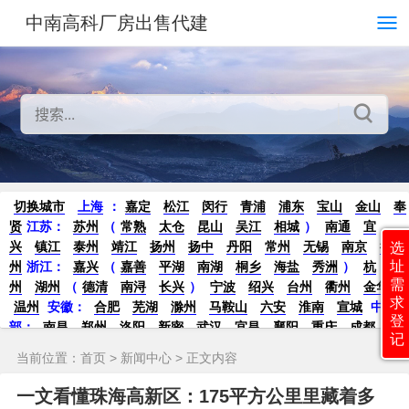
中南高科厂房出售代建
切换城市
上海
：
嘉定
松江
闵行
青浦
浦东
宝山
金山
奉
贤
江苏：
苏州
（
常熟
太仓
昆山
吴江
相城
）
南通
宜
兴
镇江
泰州
靖江
扬州
扬中
丹阳
常州
无锡
南京
徐
选
址
州
浙江：
嘉兴
（
嘉善
平湖
南湖
桐乡
海盐
秀洲
）
杭
需
州
湖州
（
德清
南浔
长兴
）
宁波
绍兴
台州
衢州
金华
求
温州
安徽：
合肥
芜湖
滁州
马鞍山
六安
淮南
宣城
中
登
部：
南昌
郑州
洛阳
新密
武汉
宜昌
襄阳
重庆
成都
德
记
阳
长沙
株洲
湘潭
西安
京津冀鲁：
北京
天津
廊坊
（
固
当前位置：
首页
>
新闻中心
> 正文内容
安
香河
大厂
永清
三河
霸州
）
保定
（
涿州
涞水
）
太原
晋中
沈阳
济南
济宁
绵阳
石家庄
沧州
唐山
潍坊
德州
一文看懂珠海高新区：175平方公里里藏着多
威海
烟台
青岛
珠三角：
广州
东莞
江门
惠州
肇庆
中