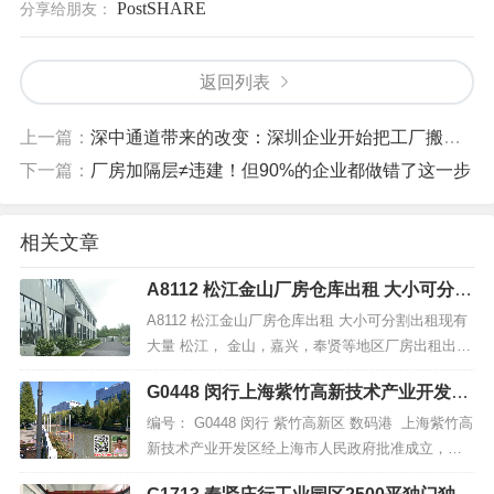
PostSHARE
分享给朋友：
返回列表
上一篇：
深中通道带来的改变：深圳企业开始把工厂搬到珠海
下一篇：
厂房加隔层≠违建！但90%的企业都做错了这一步
相关文章
A8112 松江金山厂房仓库出租 大小可分割
出租
A8112 松江金山厂房仓库出租 大小可分割出租现有
大量 松江， 金山，嘉兴，奉贤等地区厂房出租出售
项目，欢迎来电咨询。。。。联系人：杨经理 手
G0448 闵行上海紫竹高新技术产业开发区
机：159 8838 5839...
数码港厂房仓库办公楼出租招商
编号： G0448 闵行 紫竹高新区 数码港 上海紫竹高
新技术产业开发区经上海市人民政府批准成立，于2
011年6月经国务院批复同意升级为“国家高新技术产