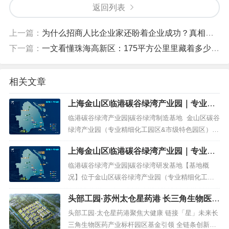
返回列表
上一篇：
为什么招商人比企业家还盼着企业成功？真相让人动容
下一篇：
一文看懂珠海高新区：175平方公里里藏着多少拿地机会
相关文章
上海金山区临港碳谷绿湾产业园｜专业精
细化工园区&市级特色园区｜化工及医药
临港碳谷绿湾产业园|碳谷绿湾制造基地 金山区碳谷
新材料企业定制厂房出租出售｜可定制
绿湾产业园（专业精细化工园区&市级特色园区）M
甲、乙、丙类厂房
2工业用地 化工及医药新材料企业定制厂房出租出
上海金山区临港碳谷绿湾产业园｜专业精
售 可定制甲、乙、丙类厂房【基地概况】位于金山
细化工园区&市级特色园区｜医药新材料
区碳谷绿湾产业园（专业精细化工园区&市级特色园
临港碳谷绿湾产业园|碳谷绿湾研发基地【基地概
企业研发厂房出租出售 2000平起租售
区），由临港集团和碳...
况】位于金山区碳谷绿湾产业园（专业精细化工园
区&市级特色园区），由临港集团和金山碳谷绿湾合
头部工园·苏州太仓星药港 长三角生物医药
资成立的临港金山二工区公司开发，104工业地块，
产业标杆园区GMP厂房 出租出售 1000平
M2用地，占地面积46亩，总建筑面积5.2万㎡，含7
头部工园·太仓星药港聚焦大健康 链接「星」未来长
起
栋建筑，目前正在建设中，预计今年第四季度交
三角生物医药产业标杆园区基金引领 全链条创新载