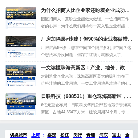
付。【产业方向】...
体 覆盖企业全周期约1006-6159㎡多种户型 全球招
为什么招商人比企业家还盼着企业成功？
商中一、项目概述 长三角腹地 18.5万方生物医药产
真相让人动容
业创新高地为把握长三角区域一体化战略机遇，抢
园区招商人：蕞盼企业能做大做强。一位招商工作
抓生物医药产业发展契机，吴中高科创投联合太仓
者的心声：为什么我们期待每一家入驻企业都能长
市政府、太...
久扎根、繁荣发展。从事园区招商工作十余年，我
厂房加隔层≠违建！但90%的企业都做错了
见过太多企业的起落沉浮。每一家企业从谈判、签
这一步
约、建设到投产，我们都倾注了大量的心血和期
厂房层高8米多，想在中间加个隔层多利用空间？这
望。有人问我，你们招商人蕞喜欢什么样的企业？
个想法本身没问题，但踩了红线可就麻烦大了。改
我的回答始终如一：我们蕞盼的是企业能做...
变规划用途、未报审批、荷载超标——只要踩中一
一文读懂珠海高新区：产业、地价、政策
条，就面临限期拆除和罚款的后果。#产业 #企业 #
全梳理
投资 #发展 #高新区...
对制造业企业来说，珠海高新区蕞大的吸引力在于
价格洼地的工业用地。一类工业用地基准地价约43
万元/亩，5.0产业新空间租金上限20元/平/月，支
日联科技（688531）重仓珠海高新区，4.
持'先租后买、租购并进'灵活模式，在大湾区中极具
4万㎡用地落地
性价比。#珠海 #珠海高新区 #珠海厂房 #珠海工业
6亿元重仓布局！日联科技华南总部基地落子珠海高
土地 #产业 #企业 #技术 #创新 #项目...
新区，占地44,354平方米，建设周期24个月，专注
工业检测设备的研发与制造。#珠海 #珠海高新区 #
珠海厂房 #珠海工业土地 #产业 #企业 #技术 #创新
#项目...
切换城市
上海
：
嘉定
松江
闵行
青浦
浦东
宝山
金