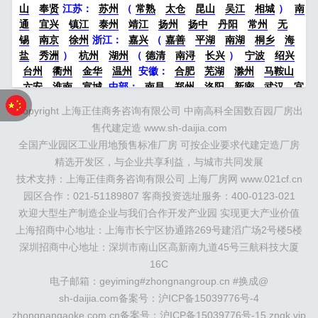
山
奉贤
江苏：
苏州
（
常熟
太仓
昆山
吴江
相城
）
南
通
宜兴
镇江
泰州
靖江
扬州
扬中
丹阳
常州
无
锡
南京
徐州
浙江：
嘉兴
（
嘉善
平湖
南湖
桐乡
海
盐
秀洲
）
杭州
湖州
（
德清
南浔
长兴
）
宁波
绍兴
台州
衢州
金华
温州
安徽：
合肥
芜湖
滁州
马鞍山
六安
淮南
宣城
中部：
南昌
郑州
洛阳
新密
武汉
宜
昌
襄阳
重庆
成都
德阳
长沙
株洲
湘潭
西安
京津冀
Copyright 上海正佳商务咨询有限公司 中南高科全国数百园厂房出
鲁：
北京
天津
廊坊
（
固安
香河
大厂
永清
三河
霸
售代建定造 www.sh-daijia.com
州
）
保定
（
涿州
涞水
）
太原
晋中
沈阳
济南
济宁
全国产业园区工业用地预售标准厂房 可按企业要求代建定造厂房
绵阳
石家庄
沧州
唐山
潍坊
德州
威海
烟台
青岛
精选开发区，与企业共享利益，与城市共同发展
珠三角：
广州
东莞
江门
惠州
肇庆
中山
佛山
清远
技术支持：上海正佳商务咨询有限公司 上海厂房网 www.021cf.cn
福建：
福州
漳州
泉州
龙岩
西南：
昆明
南宁
华北：
沈
阳
园区合作：021-51189807 客商投资选址服务：400-0123-021
大连
海外园区：
印尼
泰国
越南
柬埔寨
马来西
亚
新加坡
墨西哥
荷兰
美国
地产商：
灯塔瓴科
中南高
欢迎大型生产制造企业与我们合作开发产业园 实现更大产业价值
科
华夏幸福
联东U谷
万洋
均和
平谦迈高
咨询热线：
上海招商中心地址：上海市长宁区协通路269号建滔广场2号楼5楼
400-0123-021
深圳招商中心地址：深圳市南山区高新南九道45号三航科技大厦
16C
电子邮箱：geyiming#zhongnangroup.cn #换成@
sh-daijia.com备案号：
沪ICP备15039776号-4
zhongnangaoke.com.cn备案号：
沪ICP备15039776号-15
zngk.vip