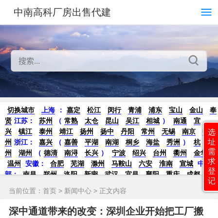
中南高科厂房出售代建
切换城市
上海
：
嘉定
松江
闵行
青浦
浦东
宝山
金山
奉
贤
江苏：
苏州
（
常熟
太仓
昆山
吴江
相城
）
南通
宜
兴
镇江
泰州
靖江
扬州
扬中
丹阳
常州
无锡
南京
徐
选
址
州
浙江：
嘉兴
（
嘉善
平湖
南湖
桐乡
海盐
秀洲
）
杭
需
州
湖州
（
德清
南浔
长兴
）
宁波
绍兴
台州
衢州
金华
求
温州
安徽：
合肥
芜湖
滁州
马鞍山
六安
淮南
宣城
中
登
部：
南昌
郑州
洛阳
新密
武汉
宜昌
襄阳
重庆
成都
德
记
阳
长沙
株洲
湘潭
西安
京津冀鲁：
北京
天津
廊坊
（
固
当前位置：
首页
>
新闻中心
> 正文内容
安
香河
大厂
永清
三河
霸州
）
保定
（
涿州
涞水
）
太原
晋中
沈阳
济南
济宁
绵阳
石家庄
沧州
唐山
潍坊
德州
深中通道带来的改变：深圳企业开始把工厂搬
威海
烟台
青岛
珠三角：
广州
东莞
江门
惠州
肇庆
中