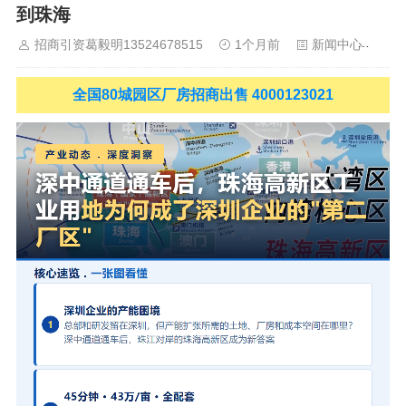
到珠海
山
佛山
清远
福建：
福州
漳州
泉州
龙岩
西南：
昆明
南
宁
华北：
沈阳
大连
海外园区：
印尼
泰国
越南
柬埔寨
马来
招商引资葛毅明13524678515
1个月前
新闻中心
1
西亚
新加坡
墨西哥
荷兰
美国
地产商：
灯塔瓴科
中南高科
华夏幸福
联东U谷
万洋
均和
平谦迈高
咨询热线：
400-0123-
全国80城园区厂房招商出售 4000123021
021