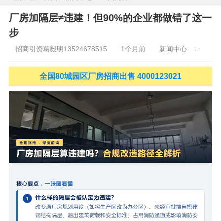
安
香河
大厂
永清
三河
霸州
）
保定
（
涿州
涞水
）
太原
晋中
沈阳
济南
济宁
绵阳
石家庄
沧州
唐山
潍坊
德州
厂房加隔层≠违建！但90%的企业都做错了这一
威海
烟台
青岛
珠三角：
广州
东莞
江门
惠州
肇庆
中
步
山
佛山
清远
福建：
福州
漳州
泉州
龙岩
西南：
昆明
南
宁
华北：
沈阳
大连
海外园区：
印尼
泰国
越南
柬埔寨
马来
招商引资葛毅明13524678515
1个月前
新闻中心
125
西亚
新加坡
墨西哥
荷兰
美国
地产商：
灯塔瓴科
中南高科
华夏幸福
联东U谷
万洋
均和
平谦迈高
咨询热线：
400-0123-
全国80城园区厂房招商出售 4000123021
021