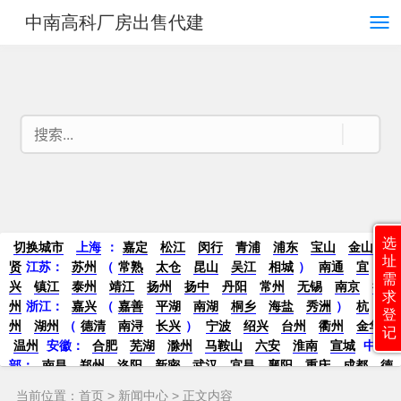
中南高科厂房出售代建
选
切换城市
上海
：
嘉定
松江
闵行
青浦
浦东
宝山
金山
奉
址
贤
江苏：
苏州
（
常熟
太仓
昆山
吴江
相城
）
南通
宜
需
兴
镇江
泰州
靖江
扬州
扬中
丹阳
常州
无锡
南京
徐
求
州
浙江：
嘉兴
（
嘉善
平湖
南湖
桐乡
海盐
秀洲
）
杭
登
州
湖州
（
德清
南浔
长兴
）
宁波
绍兴
台州
衢州
金华
记
温州
安徽：
合肥
芜湖
滁州
马鞍山
六安
淮南
宣城
中
部：
南昌
郑州
洛阳
新密
武汉
宜昌
襄阳
重庆
成都
德
阳
长沙
株洲
湘潭
西安
京津冀鲁：
北京
天津
廊坊
（
固
当前位置：
首页
>
新闻中心
> 正文内容