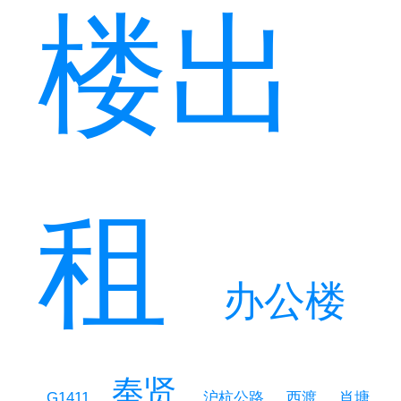
楼出
租
办公楼
奉贤
西渡
肖塘
G1411
沪杭公路