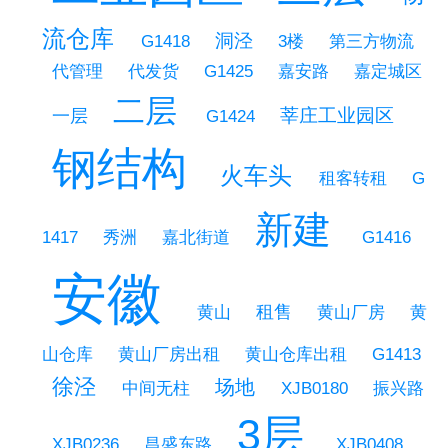
流仓库
洞泾
3楼
G1418
第三方物流
代管理
代发货
G1425
嘉安路
嘉定城区
二层
莘庄工业园区
一层
G1424
钢结构
火车头
租客转租
G
新建
秀洲
1417
嘉北街道
G1416
安徽
租售
黄山
黄山厂房
黄
山仓库
黄山厂房出租
黄山仓库出租
G1413
徐泾
场地
中间无柱
XJB0180
振兴路
3层
XJB0236
昌盛东路
XJB0408