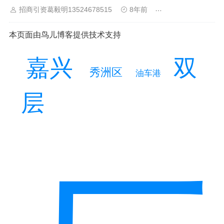
招商引资葛毅明13524678515
8年前
厂房仓库出租出售
山
佛山
清远
福建：
福州
漳州
泉州
龙岩
西南：
昆明
南
宁
华北：
沈阳
大连
海外园区：
印尼
泰国
越南
柬埔寨
马来
西亚
新加坡
墨西哥
荷兰
美国
地产商：
灯塔瓴科
中南高科
本页面由鸟儿博客提供技术支持
华夏幸福
联东U谷
万洋
均和
平谦迈高
咨询热线：
400-0123-
021
嘉兴
双
秀洲区
油车港
层