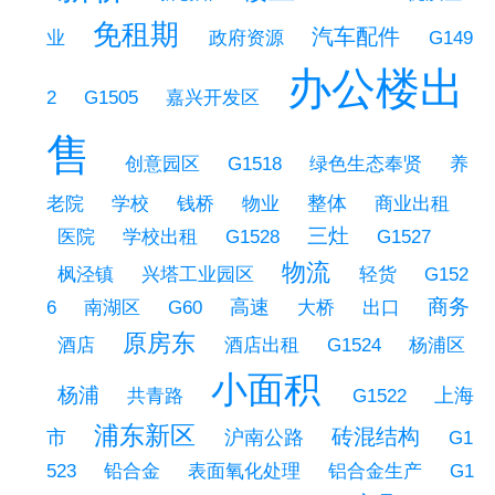
免租期
汽车配件
业
政府资源
G149
办公楼出
嘉兴开发区
2
G1505
售
创意园区
G1518
绿色生态奉贤
养
学校
钱桥
物业
整体
老院
商业出租
三灶
医院
学校出租
G1528
G1527
物流
枫泾镇
兴塔工业园区
轻货
G152
商务
南湖区
高速
出口
6
G60
大桥
原房东
酒店出租
酒店
G1524
杨浦区
小面积
杨浦
上海
共青路
G1522
浦东新区
砖混结构
市
沪南公路
G1
铅合金
表面氧化处理
铝合金生产
523
G1