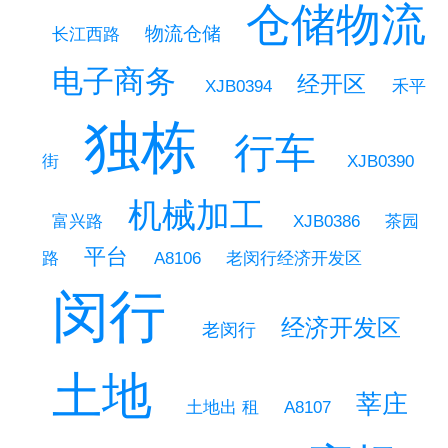
仓储物流
物流仓储
长江西路
电子商务
经开区
XJB0394
禾平
独栋
行车
街
XJB0390
机械加工
富兴路
XJB0386
茶园
平台
路
A8106
老闵行经济开发区
闵行
经济开发区
老闵行
土地
莘庄
A8107
土地出 租