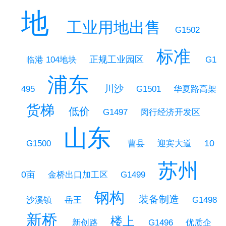
地
工业用地出售
G1502
标准
正规工业园区
临港 104地块
G1
浦东
川沙
G1501
495
华夏路高架
货梯
低价
G1497
闵行经济开发区
山东
10
G1500
曹县
迎宾大道
苏州
0亩
金桥出口加工区
G1499
钢构
装备制造
沙溪镇
岳王
G1498
新桥
楼上
新创路
G1496
优质企