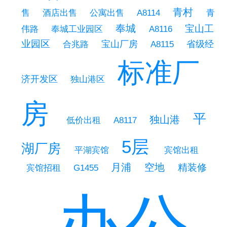
青村
售
公寓出售
酒店出售
A8114
青
奉城
宝山工
奉城工业园区
伟路
A8116
业园区
宝山厂房
省级经
合兆路
A8115
标准厂
济开发区
独山港区
房
平
独山港
低价出租
A8117
5层
湖厂房
平湖宾馆
宾馆出租
月浦
空地
精装修
宾馆招租
G1455
办公