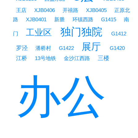
王店
XJB0406
开禧路
XJB0405
正原北
路
XJB0401
新塍
环镇西路
G1415
南
独门独院
工业区
门
G1412
展厅
罗泾
潘桥村
G1422
G1420
三楼
江桥
13号地铁
金沙江西路
办公