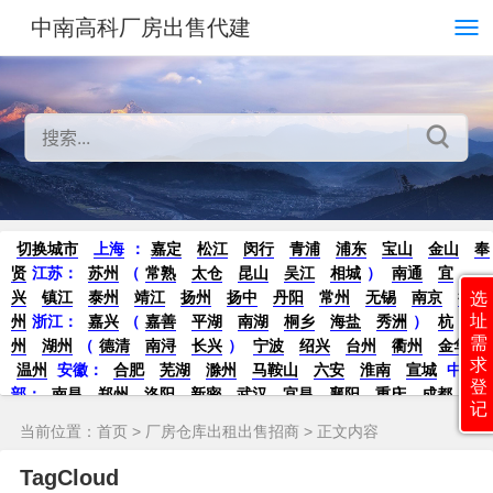
中南高科厂房出售代建
切换城市
上海
：
嘉定
松江
闵行
青浦
浦东
宝山
金山
奉
贤
江苏：
苏州
（
常熟
太仓
昆山
吴江
相城
）
南通
宜
兴
镇江
泰州
靖江
扬州
扬中
丹阳
常州
无锡
南京
徐
选
址
州
浙江：
嘉兴
（
嘉善
平湖
南湖
桐乡
海盐
秀洲
）
杭
需
州
湖州
（
德清
南浔
长兴
）
宁波
绍兴
台州
衢州
金华
求
温州
安徽：
合肥
芜湖
滁州
马鞍山
六安
淮南
宣城
中
登
部：
南昌
郑州
洛阳
新密
武汉
宜昌
襄阳
重庆
成都
德
记
阳
长沙
株洲
湘潭
西安
京津冀鲁：
北京
天津
廊坊
（
固
当前位置：
首页
>
厂房仓库出租出售招商
> 正文内容
安
香河
大厂
永清
三河
霸州
）
保定
（
涿州
涞水
）
太原
晋中
沈阳
济南
济宁
绵阳
石家庄
沧州
唐山
潍坊
德州
TagCloud
威海
烟台
青岛
珠三角：
广州
东莞
江门
惠州
肇庆
中