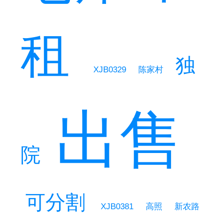
租
独
XJB0329
陈家村
出售
院
可分割
XJB0381
高照
新农路