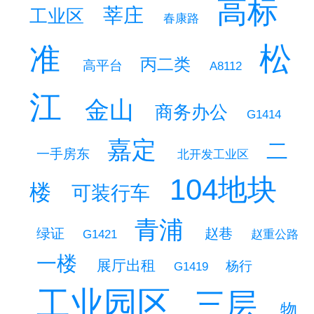
高标
莘庄
工业区
春康路
松
准
丙二类
高平台
A8112
江
金山
商务办公
G1414
嘉定
二
一手房东
北开发工业区
104地块
楼
可装行车
青浦
赵巷
绿证
赵重公路
G1421
一楼
展厅出租
杨行
G1419
工业园区
三层
物