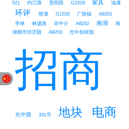
家具
G1529
521
内江路
贵阳路
油漆
环评
喷漆
G1533
广陈镇
A8201
南湖
非中介
亭林
林盛路
A8202
南
湖都市经济园
A8203
光中创研园
招商
电商
地块
光中路
331号