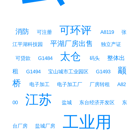
可环评
消防
可注册
A8119
张
平湖厂房出售
独立产证
江平湖科技园
太仓
整体出
码头
可贷款
G1484
颛
租
宝山城市工业园区
G1494
G1493
桥
电子加工
电子加工厂
厂房转租
A82
江苏
盐城
00
东台经济开发区
东
工业用
台厂房
盐城厂房