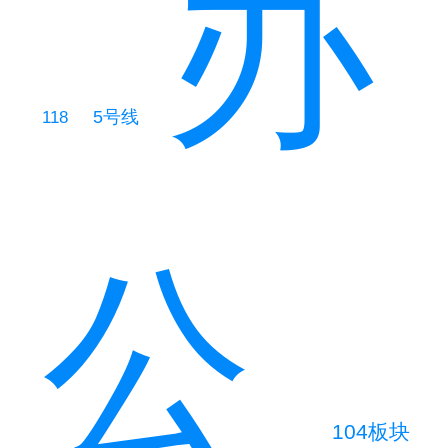
办
5号线
118
公
104板块