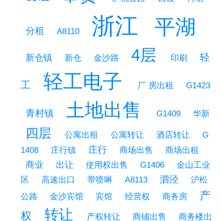
浙江
平湖
分租
A8110
4层
轻
新仓镇
新仓
金沙路
印刷
轻工电子
工
厂 房出租
G1423
土地出售
青村镇
华新
G1409
四层
公寓出租
公寓转让
酒店转让
G
庄行
商场出租
1408
庄行镇
商场出售
商业
出让
金山工业
使用权出售
G1406
泗泾
区
高速出口
带喷啉
A8113
沪松
产
公路
金沙宾馆
宾馆
经营权
商务房
转让
权
商铺出售
商务楼出
产权转让