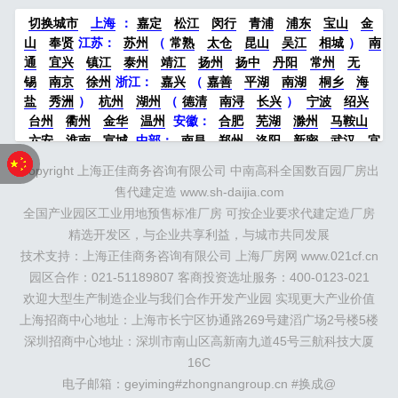
示人员有情况反映，请于7个工作日内(3月15日至3
切换城市
上海
：
嘉定
松江
闵行
青浦
浦东
宝山
金
月25日)通过信函、电话、网络举报等方...
山
奉贤
江苏：
苏州
（
常熟
太仓
昆山
吴江
相城
）
南
通
宜兴
镇江
泰州
靖江
扬州
扬中
丹阳
常州
无
锡
南京
徐州
浙江：
嘉兴
（
嘉善
平湖
南湖
桐乡
海
盐
秀洲
）
杭州
湖州
（
德清
南浔
长兴
）
宁波
绍兴
台州
衢州
金华
温州
安徽：
合肥
芜湖
滁州
马鞍山
六安
淮南
宣城
中部：
南昌
郑州
洛阳
新密
武汉
宜
昌
襄阳
重庆
成都
德阳
长沙
株洲
湘潭
西安
京津冀
Copyright 上海正佳商务咨询有限公司 中南高科全国数百园厂房出
鲁：
北京
天津
廊坊
（
固安
香河
大厂
永清
三河
霸
售代建定造 www.sh-daijia.com
州
）
保定
（
涿州
涞水
）
太原
晋中
沈阳
济南
济宁
全国产业园区工业用地预售标准厂房 可按企业要求代建定造厂房
绵阳
石家庄
沧州
唐山
潍坊
德州
威海
烟台
青岛
精选开发区，与企业共享利益，与城市共同发展
珠三角：
广州
东莞
江门
惠州
肇庆
中山
佛山
清远
技术支持：上海正佳商务咨询有限公司 上海厂房网 www.021cf.cn
福建：
福州
漳州
泉州
龙岩
西南：
昆明
南宁
华北：
沈
阳
园区合作：021-51189807 客商投资选址服务：400-0123-021
大连
海外园区：
印尼
泰国
越南
柬埔寨
马来西
亚
新加坡
墨西哥
荷兰
美国
地产商：
灯塔瓴科
中南高
欢迎大型生产制造企业与我们合作开发产业园 实现更大产业价值
科
华夏幸福
联东U谷
万洋
均和
平谦迈高
咨询热线：
上海招商中心地址：上海市长宁区协通路269号建滔广场2号楼5楼
400-0123-021
深圳招商中心地址：深圳市南山区高新南九道45号三航科技大厦
16C
电子邮箱：geyiming#zhongnangroup.cn #换成@