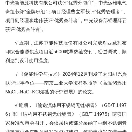
中光新能源科技有限公司获评“优秀分包商”，中光运维电气
班组获评“金牌班组”；项目经理曹立军获评“优秀管理者”，
项目副经理李建伟获评“优秀奋斗者”，中光设备部经理薛召
获评“优秀奋斗者”。
√ 近期，江苏中能科技股份有限公司完成对西藏扎布
耶综合能源供应项目近5600吨导热油交付，经过调试，顺
利达到设计使用温度。
√ 《储能科学与技术》2024年12月刊发了太阳能光热
联盟理事单位——南京工业大学凌祥教授等《高温储热用
MgCl₂-NaCl-KCl熔盐的研究进展》的论文。
√ 近期，《输送流体用不锈钢无缝钢管》（GB/T 1497
6）和《结构用不锈钢无缝钢管》（GB/T 14975）两项国
家标准预审会召开，会议采纳或部分采纳了中纲不锈钢管
业科技山西有限公司11项修订建议。这些建议旨在进一步