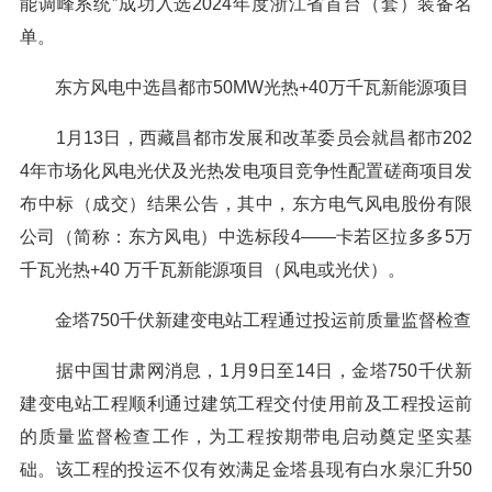
能调峰系统”成功入选2024年度浙江省首台（套）装备名
单。
东方风电中选昌都市50MW光热+40万千瓦新能源项目
1月13日，西藏昌都市发展和改革委员会就昌都市202
4年市场化风电光伏及光热发电项目竞争性配置磋商项目发
布中标（成交）结果公告，其中，东方电气风电股份有限
公司（简称：东方风电）中选标段4——卡若区拉多多5万
千瓦光热+40 万千瓦新能源项目（风电或光伏）。
金塔750千伏新建变电站工程通过投运前质量监督检查
据中国甘肃网消息，1月9日至14日，金塔750千伏新
建变电站工程顺利通过建筑工程交付使用前及工程投运前
的质量监督检查工作，为工程按期带电启动奠定坚实基
础。该工程的投运不仅有效满足金塔县现有白水泉汇升50