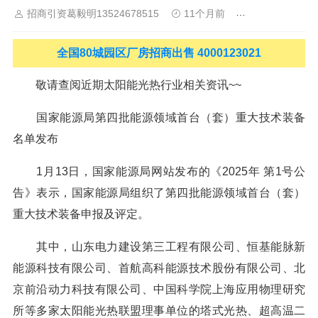
招商引资葛毅明13524678515
11个月前
新闻中心
山
佛山
清远
福建：
福州
漳州
泉州
龙岩
西南：
昆明
南
宁
华北：
沈阳
大连
海外园区：
印尼
泰国
越南
柬埔寨
马来
西亚
新加坡
墨西哥
荷兰
美国
地产商：
灯塔瓴科
中南高科
全国80城园区厂房招商出售 4000123021
华夏幸福
联东U谷
万洋
均和
平谦迈高
咨询热线：
400-0123-
021
敬请查阅近期太阳能光热行业相关资讯~~
国家能源局第四批能源领域首台（套）重大技术装备
名单发布
1月13日，国家能源局网站发布的《2025年 第1号公
告》表示，国家能源局组织了第四批能源领域首台（套）
重大技术装备申报及评定。
其中，山东电力建设第三工程有限公司、恒基能脉新
能源科技有限公司、首航高科能源技术股份有限公司、北
京前沿动力科技有限公司、中国科学院上海应用物理研究
所等多家太阳能光热联盟理事单位的塔式光热、超高温二