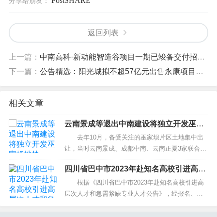
分享给朋友：
返回列表
上一篇：
中南高科·新动能智造谷项目一期已竣备交付招商进度已完成95%
下一篇：
公告精选：阳光城拟不超57亿元出售永康项目公司股权；安旭生物2021年度拟10转48股派388元
相关文章
云南景成等退出中南建设将独立开发巫家
坝地块
去年10月，备受关注的巫家坝片区土地集中出
让，当时云南景成、成都中南、云南正夏3家联合以
拿下了巫家坝核心区73亩土地，随后便共同出资成
四川省巴中市2023年赴知名高校引进高层
立了“云南盛荣房地产开发有限公司”，云南景成股权
次人才和急需紧缺专业人才事业单位岗位
占大头。然而，就在业内都以为该项目将由云南景
根据《四川省巴中市2023年赴知名高校引进高
第二批拟聘用人员公示
成主导开发的时候，这家公司成立不到一个月股权
层次人才和急需紧缺专业人才公告》，经报名、资
便发生了变更，...
格审查、考试考核、体检、考察等程序，现对事业
单位岗位第二批拟聘用人员公示如下。 如对公