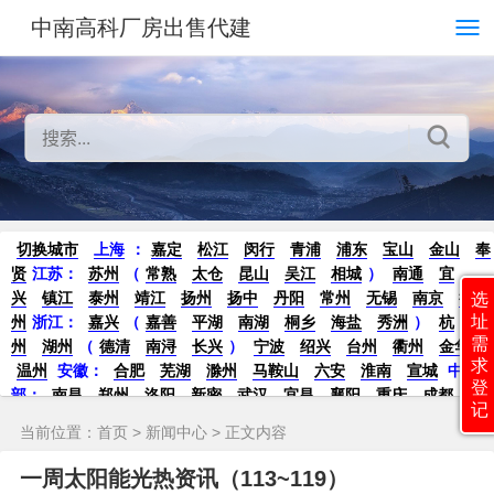
中南高科厂房出售代建
切换城市
上海
：
嘉定
松江
闵行
青浦
浦东
宝山
金山
奉
贤
江苏：
苏州
（
常熟
太仓
昆山
吴江
相城
）
南通
宜
兴
镇江
泰州
靖江
扬州
扬中
丹阳
常州
无锡
南京
徐
选
址
州
浙江：
嘉兴
（
嘉善
平湖
南湖
桐乡
海盐
秀洲
）
杭
需
州
湖州
（
德清
南浔
长兴
）
宁波
绍兴
台州
衢州
金华
求
温州
安徽：
合肥
芜湖
滁州
马鞍山
六安
淮南
宣城
中
登
部：
南昌
郑州
洛阳
新密
武汉
宜昌
襄阳
重庆
成都
德
记
阳
长沙
株洲
湘潭
西安
京津冀鲁：
北京
天津
廊坊
（
固
当前位置：
首页
>
新闻中心
> 正文内容
安
香河
大厂
永清
三河
霸州
）
保定
（
涿州
涞水
）
太原
晋中
沈阳
济南
济宁
绵阳
石家庄
沧州
唐山
潍坊
德州
一周太阳能光热资讯（113~119）
威海
烟台
青岛
珠三角：
广州
东莞
江门
惠州
肇庆
中