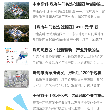
中南高科·珠海斗门智造创新园 智能制造产
层厂房，1小时畅达粤港澳大湾区。考察预约 40001
业园 5层/10层厂房出售 分层1000平起 可
23021 或 13524678515中南高科·智造创新园是中南
中南高科·珠海斗门智造创新园 ——广东珠海斗门智
定制厂房
高科首进珠海匠心之作，为斗门智...
能制造产业园内标准厂房出售，1000平起售，首付3
成，5F独栋和10F高层厂房，1小时畅达粤港澳大湾
【珠海斗门智造创新园】4100元/平 新一
区除标准厂房出售外,配套公寓也可独立出售 欢迎预
代信息技术产业和高端装备制造产业
定 中南高科招商中心 接待服务热线 400-0123-02
中南高科·智造创新园位于广东省珠海市斗门区珠海
1 ...
斗门港西南100米智能制造产业园，项目占地55278
平方米，由珠海市锦实智能设备制造有限公司开
珠海高新区：创新驱动，产业升级的理想
发，产品类型包括标准厂房、产业大厦和综合配套
选择
大楼，建筑形式为独栋（4层）和高层（10层），主
引言在中国经济版图上，珠海高新区以其独特的区
要招商产业为新一代信息技术产业和高端装备制造
位优势、创新活力和产业基础，正迅速崛起为大湾
产业。中南高科·智造创新...
区乃至全国的科技创新高地。随着一系列国家战略
珠海市唐家湾研发厂房出租 1200平起租
的深入实施，珠海高新区正迎来前所未有的发展机
遇，成为国内外企业投资兴业的热土。一、区位优
【珠海产业园项目】项目位于珠海市唐家湾，共20
势：粤港澳大湾区的门户枢纽珠海高新区位于珠江
万㎡米，未来有约70万的产业空间。分两期合作，
西岸，是粤港澳大湾区的重要门户枢纽。...
一期约10万㎡米已经封顶，预计8月可以交付。【一
全省首个！落地运营！7家涉海企业在珠海
期项目】一期项目规划图一期户型图一期项目基本
集中签约
参数【总占地】：3.64万㎡【总建面】：11万㎡
随着一声鸣笛发令多艘游艇从东澳湾小艇码头依次
【产权年限】：50年【用地性质】：M1【产品性
驶出沿东澳岛海岸线进行编队巡游……近日，珠海