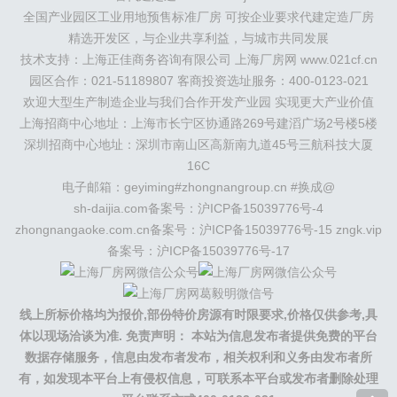
州
）
保定
（
涿州
涞水
）
太原
晋中
沈阳
济南
济宁
全国产业园区工业用地预售标准厂房 可按企业要求代建定造厂房
绵阳
石家庄
沧州
唐山
潍坊
德州
威海
烟台
青岛
精选开发区，与企业共享利益，与城市共同发展
珠三角：
广州
东莞
江门
惠州
肇庆
中山
佛山
清远
技术支持：上海正佳商务咨询有限公司 上海厂房网 www.021cf.cn
福建：
福州
漳州
泉州
龙岩
西南：
昆明
南宁
华北：
沈
阳
园区合作：021-51189807 客商投资选址服务：400-0123-021
大连
海外园区：
印尼
泰国
越南
柬埔寨
马来西
亚
新加坡
墨西哥
荷兰
美国
地产商：
灯塔瓴科
中南高
欢迎大型生产制造企业与我们合作开发产业园 实现更大产业价值
科
华夏幸福
联东U谷
万洋
均和
平谦迈高
咨询热线：
上海招商中心地址：上海市长宁区协通路269号建滔广场2号楼5楼
400-0123-021
深圳招商中心地址：深圳市南山区高新南九道45号三航科技大厦
16C
电子邮箱：geyiming#zhongnangroup.cn #换成@
sh-daijia.com备案号：
沪ICP备15039776号-4
zhongnangaoke.com.cn备案号：
沪ICP备15039776号-15
zngk.vip
备案号：
沪ICP备15039776号-17
线上所标价格均为报价,部份特价房源有时限要求,价格仅供参考,具
体以现场洽谈为准.
免责声明： 本站为信息发布者提供免费的平台
数据存储服务，信息由发布者发布，相关权利和义务由发布者所
有，如发现本平台上有侵权信息，可联系本平台或发布者删除处理