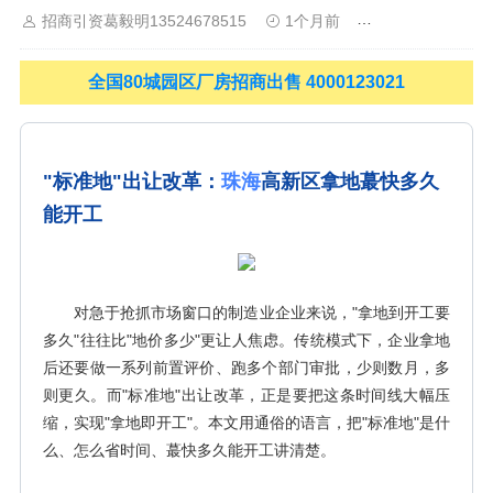
招商引资葛毅明13524678515
1个月前
上海工业园区招
山
佛山
清远
福建：
福州
漳州
泉州
龙岩
西南：
昆明
南
宁
华北：
沈阳
大连
海外园区：
印尼
泰国
越南
柬埔寨
马来
西亚
新加坡
墨西哥
荷兰
美国
地产商：
灯塔瓴科
中南高科
全国80城园区厂房招商出售 4000123021
华夏幸福
联东U谷
万洋
均和
平谦迈高
咨询热线：
400-0123-
021
"标准地"出让改革：
珠海
高新区拿地蕞快多久
能开工
对急于抢抓市场窗口的制造业企业来说，"拿地到开工要
多久"往往比"地价多少"更让人焦虑。传统模式下，企业拿地
后还要做一系列前置评价、跑多个部门审批，少则数月，多
则更久。而"标准地"出让改革，正是要把这条时间线大幅压
缩，实现"拿地即开工"。本文用通俗的语言，把"标准地"是什
么、怎么省时间、蕞快多久能开工讲清楚。