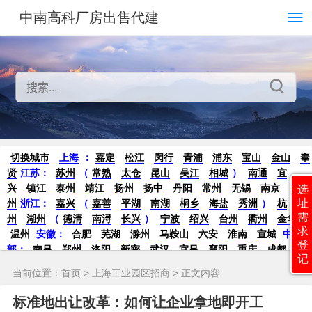
中南高科厂房出售代建
切换城市
上海
：
嘉定
松江
闵行
青浦
浦东
宝山
金山
奉
贤
江苏：
苏州
（
常熟
太仓
昆山
吴江
相城
）
南通
宜
兴
镇江
泰州
靖江
扬州
扬中
丹阳
常州
无锡
南京
徐
选
址
州
浙江：
嘉兴
（
嘉善
平湖
南湖
桐乡
海盐
秀洲
）
杭
需
州
湖州
（
德清
南浔
长兴
）
宁波
绍兴
台州
衢州
金华
求
温州
安徽：
合肥
芜湖
滁州
马鞍山
六安
淮南
宣城
中
登
部：
南昌
郑州
洛阳
新密
武汉
宜昌
襄阳
重庆
成都
德
记
阳
长沙
株洲
湘潭
西安
京津冀鲁：
北京
天津
廊坊
（
固
当前位置：
首页
>
上海工业园区招商
> 正文内容
安
香河
大厂
永清
三河
霸州
）
保定
（
涿州
涞水
）
太原
晋中
沈阳
济南
济宁
绵阳
石家庄
沧州
唐山
潍坊
德州
标准地出让改革：如何让企业拿地即开工
威海
烟台
青岛
珠三角：
广州
东莞
江门
惠州
肇庆
中