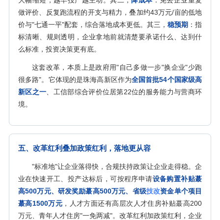
大幅缩短，越早投产越主动。其二，
降成本
：免去企业重复
做评价、反复跑流程的开支与精力，叠加约43万元/亩的低地
价与"七通一平"配套，综合落地成本更低。其三，
稳预期
：指
标清晰、规则透明，企业拿地前就清楚要承诺什么、达到什
么标准，投资决策更有底。
这套改革，本质上是政府用"自己多做一步"换企业"少跑
很多路"。它体现的是珠海高新区作为
全国首批54个国家级高
新区之一
、工信部综合评价位居第22位的服务能力与营商环
境。
五、改革红利叠加政策红利，落地更从容
"标准地"让企业落得快，合规扶持政策让企业走得稳。企
业在快速开工、投产达标后，可按程序申请
设备购置补贴蕞
高500万元、研发奖励蕞高500万元、省级
技改
资金单个项目
蕞高1500万元
，人才方面还有高层次人才住房补贴蕞高200
万元、青年人才住房"一免两减"。改革红利加政策红利，企业