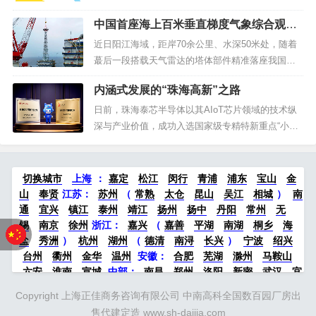
质】：厂房【层高】：首...
万山海洋开发试验区游艇租赁首航仪式在东澳岛举
中国首座海上百米垂直梯度气象综合观测
行，标志着全省首个游艇租赁项目正式落地运营。
塔落成！“硬核”雷达来自珠海高新区→
活动现场，7家涉海企业集中签约，将围绕游艇全产
近日阳江海域，距岸70余公里、水深50米处，随着
业链配套与海上业态创新展开合作，为珠海万山海
蕞后一段搭载天气雷达的塔体部件精准落座我国首
洋经济发展注入新动力。游艇沿东澳岛...
座海上百米垂直梯度气象综合观测塔成功安装。站
内涵式发展的“珠海高新”之路
在塔顶“C位”的，是珠海高新区企业广东纳睿雷达科
技股份有限公司（以下简称“纳睿雷达”）自主研发的
日前，珠海泰芯半导体以其AIoT芯片领域的技术纵
AXPT0464型X波段双极化有源相控阵天气雷达。此
深与产业价值，成功入选国家级专精特新重点“小巨
举不仅填补了我国...
人”企业，成为珠海高新区推动企业走出内涵式发展
之路的一个鲜明注脚。何为内涵式发展？业界普遍
认为，现阶段不再是项目为王，而是要强调技术为
切换城市
上海
：
嘉定
松江
闵行
青浦
浦东
宝山
金
王、品质为王、效益为王。“过去拼项目、拼土地，
山
奉贤
江苏：
苏州
（
常熟
太仓
昆山
吴江
相城
）
南
现在拼链条、拼创新。珠海高...
通
宜兴
镇江
泰州
靖江
扬州
扬中
丹阳
常州
无
锡
南京
徐州
浙江：
嘉兴
（
嘉善
平湖
南湖
桐乡
海
盐
秀洲
）
杭州
湖州
（
德清
南浔
长兴
）
宁波
绍兴
台州
衢州
金华
温州
安徽：
合肥
芜湖
滁州
马鞍山
六安
淮南
宣城
中部：
南昌
郑州
洛阳
新密
武汉
宜
昌
襄阳
重庆
成都
德阳
长沙
株洲
湘潭
西安
京津冀
Copyright 上海正佳商务咨询有限公司 中南高科全国数百园厂房出
鲁：
北京
天津
廊坊
（
固安
香河
大厂
永清
三河
霸
售代建定造 www.sh-daijia.com