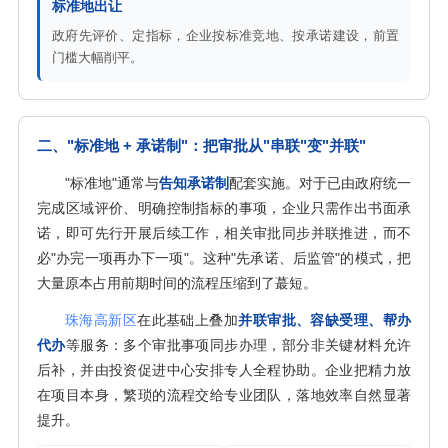
标准地出让
政府先评价、定指标，企业按标准竞地、按承诺建设，前置
门槛大幅削平。
二、"标准地 + 承诺制"：把审批从"串联"变"并联"
"标准地"通常与
告知承诺制
配套实施。对于已由政府统一
完成区域评价、明确控制指标的事项，企业只需作出书面承
诺，即可先行开展后续工作，相关审批同步并联推进，而不
必"办完一项再办下一项"。这种"先承诺、后监管"的模式，把
大量原本占用前期时间的流程压缩到了蕞短。
珠海高新区
在此基础上叠加
并联审批、容缺受理、帮办
代办
等服务：多个审批事项同步办理，部分非关键材料允许
后补，并由投资促进中心安排专人全程协助。企业把精力放
在项目本身，繁琐的流程交给专业团队，落地效率自然显著
提升。