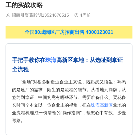
工的实战攻略
山
佛山
清远
福建：
福州
漳州
泉州
龙岩
西南：
昆明
南
宁
华北：
沈阳
大连
海外园区：
印尼
泰国
越南
柬埔寨
马来
招商引资葛毅明13524678515
4周前
上海工业园区招商
西亚
新加坡
墨西哥
荷兰
美国
地产商：
灯塔瓴科
中南高科
华夏幸福
联东U谷
万洋
均和
平谦迈高
咨询热线：
400-0123-
全国80城园区厂房招商出售 4000123021
021
手把手教你在
珠海
高新区拿地：从选址到拿证
全流程
"拿地"对很多制造业企业主来说，既熟悉又陌生：熟悉
的是建厂的需求，陌生的是流程的细节。从看地到摘牌，从
签约到拿证，中间究竟有哪些环节、需要准备什么、要花多
长时间？本文以一位企业主的视角，把在
珠海高新区
拿地的
全流程梳理成一份清晰的"操作指南"，帮您心中有数、少走
弯路。