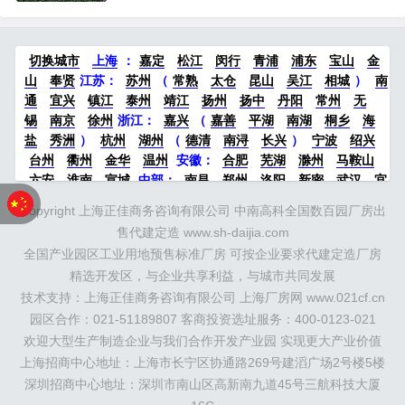
湾区...
火炬带，受益于江苏省跨江融合发展战略，成为上
海浦东开发区和苏锡常火炬带向苏北辐射、延伸的
重要“桥头堡”。距离沪陕高速口6公里，紧邻北沿江
切换城市
上海
：
嘉定
松江
闵行
青浦
浦东
宝山
金
快速路和张靖过江通道（规划中）。快速接驳京沪
山
奉贤
江苏：
苏州
（
常熟
太仓
昆山
吴江
相城
）
南
高速、沪陕高...
通
宜兴
镇江
泰州
靖江
扬州
扬中
丹阳
常州
无
锡
南京
徐州
浙江：
嘉兴
（
嘉善
平湖
南湖
桐乡
海
盐
秀洲
）
杭州
湖州
（
德清
南浔
长兴
）
宁波
绍兴
台州
衢州
金华
温州
安徽：
合肥
芜湖
滁州
马鞍山
六安
淮南
宣城
中部：
南昌
郑州
洛阳
新密
武汉
宜
昌
襄阳
重庆
成都
德阳
长沙
株洲
湘潭
西安
京津冀
Copyright 上海正佳商务咨询有限公司 中南高科全国数百园厂房出
鲁：
北京
天津
廊坊
（
固安
香河
大厂
永清
三河
霸
售代建定造 www.sh-daijia.com
州
）
保定
（
涿州
涞水
）
太原
晋中
沈阳
济南
济宁
全国产业园区工业用地预售标准厂房 可按企业要求代建定造厂房
绵阳
石家庄
沧州
唐山
潍坊
德州
威海
烟台
青岛
精选开发区，与企业共享利益，与城市共同发展
珠三角：
广州
东莞
江门
惠州
肇庆
中山
佛山
清远
技术支持：上海正佳商务咨询有限公司 上海厂房网 www.021cf.cn
福建：
福州
漳州
泉州
龙岩
西南：
昆明
南宁
华北：
沈
阳
园区合作：021-51189807 客商投资选址服务：400-0123-021
大连
海外园区：
印尼
泰国
越南
柬埔寨
马来西
亚
新加坡
墨西哥
荷兰
美国
地产商：
灯塔瓴科
中南高
欢迎大型生产制造企业与我们合作开发产业园 实现更大产业价值
科
华夏幸福
联东U谷
万洋
均和
平谦迈高
咨询热线：
上海招商中心地址：上海市长宁区协通路269号建滔广场2号楼5楼
400-0123-021
深圳招商中心地址：深圳市南山区高新南九道45号三航科技大厦