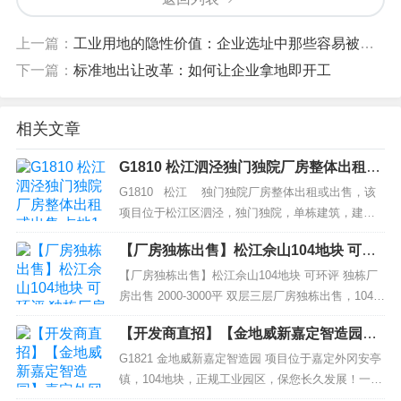
上一篇：
工业用地的隐性价值：企业选址中那些容易被忽视的关键要素
下一篇：
标准地出让改革：如何让企业拿地即开工
相关文章
G1810 松江泗泾独门独院厂房整体出租或
出售 占地15亩 4层厂房21074平方米 出租
G1810 松江 独门独院厂房整体出租或出售，该
1.45元 出售1.4亿
项目位于松江区泗泾，独门独院，单栋建筑，建筑
面积 21074.18 平方米，房屋竣工日 期 2010 年；占
【厂房独栋出售】松江佘山104地块 可环
地15亩，建筑层数4层，局部 5 层，底层层...
评 独栋厂房出售 2000-3000平 双层三层厂
【厂房独栋出售】松江佘山104地块 可环评 独栋厂
房独栋出售
房出售 2000-3000平 双层三层厂房独栋出售，104板
块，独立产权过户（每栋一个产证）50年绿证出
【开发商直招】【金地威新嘉定智造园】
售。总建筑:14588平方，占地面积:16614平方。1号
嘉定外冈安亭104地块可环评 研发办公厂
楼:2062平方，8500元/平含税，层高一楼6米，二楼
G1821 金地威新嘉定智造园 项目位于嘉定外冈安亭
房750平米起租 G1821
4.52号楼:3322平方，80...
镇，104地块，正规工业园区，保您长久发展！一期
建筑面积7.4万平方米，全新，开发商一手直租，高