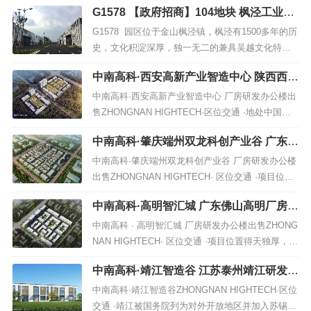
G1578 【政府招商】104地块 枫泾工业园
性价比。房型： 4层/栋、6层/栋，框架结构。层
区丙二类单层厂房出租 3400平 4300平多
高： 底楼7.2米，楼上高度4.8米。电梯： 每栋配4
G1578 园区位于金山枫泾镇，枫泾有1500多年的历
栋出租
部（2部客梯，2部2T货梯）承重： 一楼承重2吨/...
史，文化积淀深厚，独一无二的兼具吴越文化特色
的水乡古镇，周边配套齐全，医院，商业中心，学
中南高科·西安高新产业智造中心 陕西西安
校等应俱全。地理位置优越，三条高速G60、S32、
高新区厂房研发办公楼出售
S36通达，为上海西南门户。园区边上有在建金山高
中南高科·西安高新产业智造中心 厂房研发办公楼出
铁站。园区一共8栋厂房，总建筑面积34000平方...
售ZHONGNAN HIGHTECH·区位交通 ·地处中国中
西部地区经济总量蕞大的科技园区、国务院首批批
中南高科·肇庆端州双龙科创产业谷 广东肇
准成立的国家级高新区之一-西安高新区，对外有南
庆端州研发办公厂房研发办公楼出售
环线、西成、西武、西渝4条高速铁路，新西安南站
中南高科·肇庆端州双龙科创产业谷 厂房研发办公楼
到机场城际、西法城际、西商城际3条城际铁路，绕
出售ZHONGNAN HIGHTECH· 区位交通 ·项目位于
城高速、西...
肇庆端州，粤港澳大湾区建设城市、高新技术产业
中南高科·高明智汇城 广东佛山高明厂房研
发展基地、珠江西岸产业承载地、广佛优质产业转
发办公楼出售
移承载基地。通广佛肇高速、321国道等高速，可短
中南高科 · 高明智汇城 厂房研发办公楼出售ZHONG
时间通往深圳、东莞、珠海、澳门等大湾区城市，
NAN HIGHTECH· 区位交通 ·项目位置得天独厚，处
与世界商贸...
于大湾区向西发展的必经之路，10分钟即到高速路
中南高科·靖江智造谷 江苏泰州靖江研发办
口及地铁（规划中的西安站），20分钟到高明港
公厂房出售
口，半小时通达珠三角枢纽（新干线）机场、高铁
中南高科·靖江智造谷ZHONGNAN HIGHTECH·区位
（佛山西站）、90分钟到广州白云机场，90分钟大
交通 ·靖江被国务院列为对外开放地区并加入苏锡常