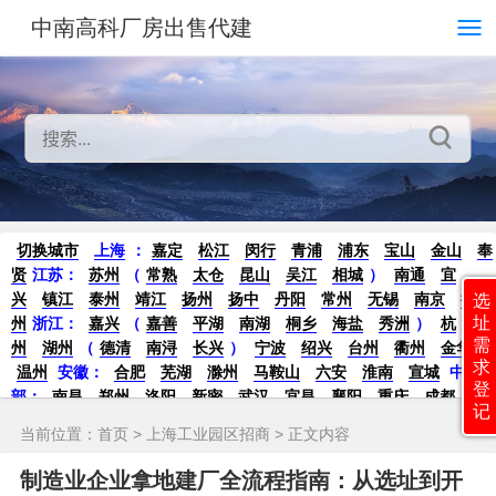
中南高科厂房出售代建
切换城市
上海
：
嘉定
松江
闵行
青浦
浦东
宝山
金山
奉
贤
江苏：
苏州
（
常熟
太仓
昆山
吴江
相城
）
南通
宜
兴
镇江
泰州
靖江
扬州
扬中
丹阳
常州
无锡
南京
徐
选
址
州
浙江：
嘉兴
（
嘉善
平湖
南湖
桐乡
海盐
秀洲
）
杭
需
州
湖州
（
德清
南浔
长兴
）
宁波
绍兴
台州
衢州
金华
求
温州
安徽：
合肥
芜湖
滁州
马鞍山
六安
淮南
宣城
中
登
部：
南昌
郑州
洛阳
新密
武汉
宜昌
襄阳
重庆
成都
德
记
阳
长沙
株洲
湘潭
西安
京津冀鲁：
北京
天津
廊坊
（
固
当前位置：
首页
>
上海工业园区招商
> 正文内容
安
香河
大厂
永清
三河
霸州
）
保定
（
涿州
涞水
）
太原
晋中
沈阳
济南
济宁
绵阳
石家庄
沧州
唐山
潍坊
德州
制造业企业拿地建厂全流程指南：从选址到开
威海
烟台
青岛
珠三角：
广州
东莞
江门
惠州
肇庆
中