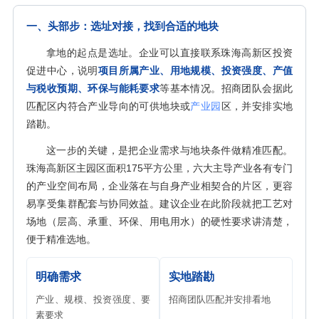
一、头部步：选址对接，找到合适的地块
拿地的起点是选址。企业可以直接联系珠海高新区投资
促进中心，说明
项目所属产业、用地规模、投资强度、产值
与税收预期、环保与能耗要求
等基本情况。招商团队会据此
匹配区内符合产业导向的可供地块或
产业园
区，并安排实地
踏勘。
这一步的关键，是把企业需求与地块条件做精准匹配。
珠海高新区主园区面积175平方公里，六大主导产业各有专门
的产业空间布局，企业落在与自身产业相契合的片区，更容
易享受集群配套与协同效益。建议企业在此阶段就把工艺对
场地（层高、承重、环保、用电用水）的硬性要求讲清楚，
便于精准选地。
明确需求
实地踏勘
产业、规模、投资强度、要
招商团队匹配并安排看地
素要求