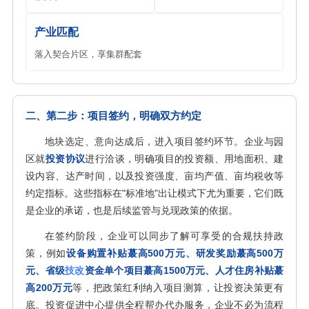
产业匹配
落入契合片区，享集群配套
二、第二步：项目签约，明确双方约定
地块选定、意向达成后，进入项目签约环节。企业与园
区就
投资协议
进行洽谈，明确项目的投资额、用地面积、建
设内容、达产时间，以及投资强度、亩均产值、亩均税收等
约定指标。这些指标在"标准地"出让模式下尤为重要，它们既
是企业的承诺，也是后续监管与兑现政策的依据。
在签约阶段，企业可以同步了解可享受的合规扶持政
策，例如
设备购置补贴蕞高500万元、研发奖励蕞高500万
元、省级
技改
资金单个项目蕞高1500万元、人才住房补贴蕞
高200万元
等，把政策红利纳入项目测算，让投资决策更有
底。投资促进中心提供全程帮办代办服务，企业不必为流程