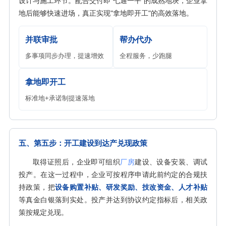
设计与施工环节。配合交付即"七通一平"的成熟地块，企业拿
地后能够快速进场，真正实现"拿地即开工"的高效落地。
并联审批
帮办代办
多事项同步办理，提速增效
全程服务，少跑腿
拿地即开工
标准地+承诺制提速落地
五、第五步：开工建设到达产兑现政策
取得证照后，企业即可组织
厂房
建设、设备安装、调试
投产。在这一过程中，企业可按程序申请此前约定的合规扶
持政策，把
设备购置补贴、研发奖励、技改资金、人才补贴
等真金白银落到实处。投产并达到协议约定指标后，相关政
策按规定兑现。