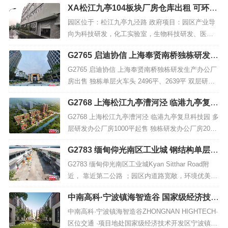
XA松江九亭104板块厂房仓库出租 可环评
电】200kv【项目概括】绿证+104板块+产证...
带排风系统可做实验研发中心 科技研发、
园区位于：松江九亭九泾路 政府项目：园区产业导
化工、生物、医疗、食品等行业
向为科技研发，化工实验室，生物科技研发、医疗
器械，正规104板块生产工业用地，可包办环评报
G2765 启迪协信 上海奉贤南桥独栋研发生
告，专业排污纳管、排风系统。厂房高度：一楼层
产办公厂房出售 独栋单层火车头 2496
高7米可搭双层办公室。楼上4.8米高光线好通风好
G2765 启迪协信 上海奉贤南桥独栋研发生产办公厂
平、2639平 双层研发厂房1700平起 独栋
有对窗，每层配有4间卫生间，停车位充足免停车
房出售 独栋单层火车头 2496平、2639平 双层研发
三层1248平起
费。面积：200平...
厂房1700平起 独栋三层1248平起 【项目地址】：
G2768 上海松江九亭漕河泾 临港九亭复旦
大叶公路3918号 【交通】：周边配套齐全，交通便
科技园 多层研发办公厂房1000平起售 独
利，距5号线萧塘站仅500米，距S4沪金高速、虹梅
G2768 上海松江九亭漕河泾 临港九亭复旦科技园 多
栋研发办公厂房2000平起出售 1.9万/平
路隧道1.5公里，半小时可达虹桥机场【...
层研发办公厂房1000平起售 独栋研发办公厂房2000
平起出售 1.9万/平【项目地址】：松江区中心路126
G2783 缅甸仰光南区工业城 钢结构单层厂
8号【交通】：虹桥枢纽12公里，G60高速入口5公
房仓库出租 500平起租
里，G60高速匝道300米（已公示预计2年内开
G2783 缅甸仰光南区工业城Kyan Sitthar Road附
通），地铁9号线九亭站4公里，规划地铁12...
近， 靠近第二公路 ；园区内道路宽敞，环境优美
；厂房为钢结构，层高 米，局部2层。园区厂房面
中南高科·宁波镇海智造谷 国家级经济技术
积500~4000平方米不等，电力 ，厂内消防水电设
开发区宁波镇海研发办公厂房出售
施配套齐全，24H安保巡防；...
中南高科·宁波镇海智造谷ZHONGNAN HIGHTECH·
区位交通 ·项目地处国家级经济技术开发区宁波镇