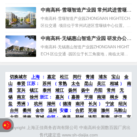
海，浙江第二大城市，长三角城市群五大区域中心
中南高科·雪堰智造产业园 常州武进雪堰研
之一，长三角南翼经济中心。项目位于汇源路以
发办公厂房出售
东，距离主干道G329国道仅500米，距离甬舟高速
中南高科·雪堰智造产业园ZHONGNAN HIGHTECH·
沙河出口仅5公里，距离规划地铁三号线澥浦站仅1
区位交通 ·项目位于常州武进区雪堰镇中心位置。武
公里。· 项...
进区是常州市经济工业发展的核心区域，在全国工
中南高科·无锡惠山智造产业园 研发办公厂
业百强县区排名中位列第三。雪堰镇东接无锡、南
房出售
濒太湖、西邻宜兴、北倚武进国家高新区，占太湖
中南高科·无锡惠山智造产业园ZHONGNAN HIGHT
西北一角，拥有常州市唯一的7.6公里太湖岸线。周
ECH·区位交通 ·园区位于长三角腹地，南临太湖，
边紧邻锡宜高...
背靠长江，东接苏州，西邻南京、常州，占据长三
角产业发展价值高地。经沪宁高铁与宁杭、沪杭、
杭甬等城际铁路，进入长三角1小时都市圈，至北京
切换城市
上海
：
嘉定
松江
闵行
青浦
浦东
宝山
金
3.5个小时，至上海28分钟。· 项目概况 ·园区总体规
山
奉贤
江苏：
苏州
（
常熟
太仓
昆山
吴江
相城
）
南
划2...
通
宜兴
镇江
泰州
靖江
扬州
扬中
丹阳
常州
无
锡
南京
徐州
浙江：
嘉兴
（
嘉善
平湖
南湖
桐乡
海
盐
秀洲
）
杭州
湖州
（
德清
南浔
长兴
）
宁波
绍兴
台州
衢州
金华
温州
安徽：
合肥
芜湖
滁州
马鞍山
六安
淮南
宣城
中部：
南昌
郑州
洛阳
新密
武汉
宜
昌
襄阳
重庆
成都
德阳
长沙
株洲
湘潭
西安
京津冀
Copyright 上海正佳商务咨询有限公司 中南高科全国数百园厂房出
鲁：
北京
天津
廊坊
（
固安
香河
大厂
永清
三河
霸
售代建定造 www.sh-daijia.com