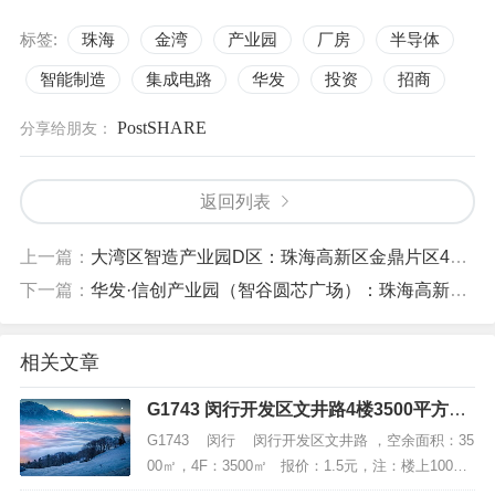
标签:
珠海
金湾
产业园
厂房
半导体
智能制造
集成电路
华发
投资
招商
PostSHARE
分享给朋友：
返回列表
上一篇：
大湾区智造产业园D区：珠海高新区金鼎片区48.1万㎡智能制造产业新城
下一篇：
华发·信创产业园（智谷圆芯广场）：珠海高新区信息技术产业全新载体
相关文章
G1743 闵行开发区文井路4楼3500平方米
厂房仓库出租 104地块
G1743 闵行 闵行开发区文井路 ，空余面积：35
00㎡，4F：3500㎡ 报价：1.5元，注：楼上100㎡
起分割【项目配套】三部货梯+大量停车位【项目配