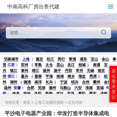
中南高科厂房出售代建
切换城市
上海
：
嘉定
松江
闵行
青浦
浦东
宝山
金山
奉
贤
江苏：
苏州
（
常熟
太仓
昆山
吴江
相城
）
南通
宜
兴
镇江
泰州
靖江
扬州
扬中
丹阳
常州
无锡
南京
徐
选
址
州
浙江：
嘉兴
（
嘉善
平湖
南湖
桐乡
海盐
秀洲
）
杭
需
州
湖州
（
德清
南浔
长兴
）
宁波
绍兴
台州
衢州
金华
求
温州
安徽：
合肥
芜湖
滁州
马鞍山
六安
淮南
宣城
中
登
部：
南昌
郑州
洛阳
新密
武汉
宜昌
襄阳
重庆
成都
德
记
阳
长沙
株洲
湘潭
西安
京津冀鲁：
北京
天津
廊坊
（
固
当前位置：
首页
>
上海工业园区招商
> 正文内容
安
香河
大厂
永清
三河
霸州
）
保定
（
涿州
涞水
）
太原
晋中
沈阳
济南
济宁
绵阳
石家庄
沧州
唐山
潍坊
德州
平沙电子电器产业园：华发打造半导体集成电
威海
烟台
青岛
珠三角：
广州
东莞
江门
惠州
肇庆
中