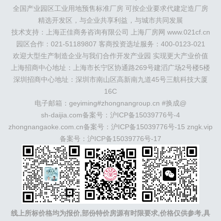
州
）
保定
（
涿州
涞水
）
太原
晋中
沈阳
济南
济宁
全国产业园区工业用地预售标准厂房 可按企业要求代建定造厂房
绵阳
石家庄
沧州
唐山
潍坊
德州
威海
烟台
青岛
精选开发区，与企业共享利益，与城市共同发展
珠三角：
广州
东莞
江门
惠州
肇庆
中山
佛山
清远
技术支持：上海正佳商务咨询有限公司 上海厂房网 www.021cf.cn
福建：
福州
漳州
泉州
龙岩
西南：
昆明
南宁
华北：
沈
阳
园区合作：021-51189807 客商投资选址服务：400-0123-021
大连
海外园区：
印尼
泰国
越南
柬埔寨
马来西
亚
新加坡
墨西哥
荷兰
美国
地产商：
灯塔瓴科
中南高
欢迎大型生产制造企业与我们合作开发产业园 实现更大产业价值
科
华夏幸福
联东U谷
万洋
均和
平谦迈高
咨询热线：
上海招商中心地址：上海市长宁区协通路269号建滔广场2号楼5楼
400-0123-021
深圳招商中心地址：深圳市南山区高新南九道45号三航科技大厦
16C
电子邮箱：geyiming#zhongnangroup.cn #换成@
sh-daijia.com备案号：
沪ICP备15039776号-4
zhongnangaoke.com.cn备案号：
沪ICP备15039776号-15
zngk.vip
备案号：
沪ICP备15039776号-17
线上所标价格均为报价,部份特价房源有时限要求,价格仅供参考,具