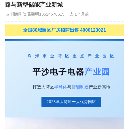
路与新型储能产业新城
山
佛山
清远
福建：
福州
漳州
泉州
龙岩
西南：
昆明
南
宁
华北：
沈阳
大连
海外园区：
印尼
泰国
越南
柬埔寨
马来
招商引资葛毅明13524678515
1个月前
上海工业园区招
西亚
新加坡
墨西哥
荷兰
美国
地产商：
灯塔瓴科
中南高科
华夏幸福
联东U谷
万洋
均和
平谦迈高
咨询热线：
400-0123-
全国80城园区厂房招商出售 4000123021
021
珠 海 市 金 湾 区 重 点 产 业 园 区
平沙电子电器
产业园
打造大湾区
半导体
与
智能制造
产业新高地
2025年大湾区十大优秀园区