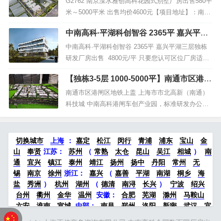
办公区。3：适合生物医药、医疗器械、新材料、新
G2762 南京溧水雅创高科花园式别墅厂房出售580平
能源、光电产业、精密仪器、环保科技、新能源
米～5000平米 出售均价4600元【项目地址】：南京
汽...
市溧水经济开发区淮源大道东北侧，溧水科创大厦
中南高科·平湖科创智谷 2365平 嘉兴平湖
西侧【交通】：周边配套齐全，交通便利，距离宁
三层独栋研发厂房出售 4800元/平 只要您
宣高速、省道s243、地铁S7号线柘塘站约1.8Km，
中南高科·平湖科创智谷 2365平 嘉兴平湖三层独栋
认可区位厂房适用 厂房的价格可谈 面谈
距离南京禄口机场约7Km，陆空交通便捷。...
研发厂房出售 4800元/平 只要您认可区位厂房适
用 厂房的价格可谈 面谈1、园区首期占地50亩，建
【独栋3-5层 1000-5000平】南通市区港闸
造6栋厂房（3拼厂房、4拼厂房）；共计18个单元
区地铁上盖 上海市市北高新（南通）科技
2、厂房主体均为3层或4层：首层高度为8.1米；二
南通市区港闸区地铁上盖 上海市市北高新（南通）
城 中南高科港闸车创产业园 标准研发办公
层高度为4.2米；...
科技城 中南高科港闸车创产业园，标准研发办公楼
楼厂房出售
厂房出售 独栋3-5层 1000-5000平 中南高科港闸车
创项目【地址】： 上海市市北高新（南通）科技
城，大上海一小时都市圈，紧邻地铁一号线幸余路
切换城市
上海
：
嘉定
松江
闵行
青浦
浦东
宝山
金
站，南通市第二中学对面【价格】：4600-4800...
山
奉贤
江苏：
苏州
（
常熟
太仓
昆山
吴江
相城
）
南
通
宜兴
镇江
泰州
靖江
扬州
扬中
丹阳
常州
无
锡
南京
徐州
浙江：
嘉兴
（
嘉善
平湖
南湖
桐乡
海
盐
秀洲
）
杭州
湖州
（
德清
南浔
长兴
）
宁波
绍兴
台州
衢州
金华
温州
安徽：
合肥
芜湖
滁州
马鞍山
六安
淮南
宣城
中部：
南昌
郑州
洛阳
新密
武汉
宜
昌
襄阳
重庆
成都
德阳
长沙
株洲
湘潭
西安
京津冀