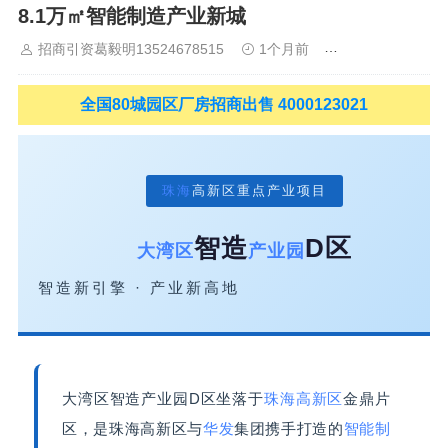
8.1万㎡智能制造产业新城
山
佛山
清远
福建：
福州
漳州
泉州
龙岩
西南：
昆明
南
宁
华北：
沈阳
大连
海外园区：
印尼
泰国
越南
柬埔寨
马来
招商引资葛毅明13524678515
1个月前
上海工业园区招
西亚
新加坡
墨西哥
荷兰
美国
地产商：
灯塔瓴科
中南高科
华夏幸福
联东U谷
万洋
均和
平谦迈高
咨询热线：
400-0123-
全国80城园区厂房招商出售 4000123021
021
珠海
高新区重点产业项目
智造
D区
大湾区
产业园
智造新引擎 · 产业新高地
大湾区智造产业园D区坐落于
珠海高新区
金鼎片
区，是珠海高新区与
华发
集团携手打造的
智能制