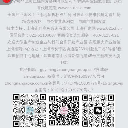
Copyright 上海正佳商务咨询有限公司 中南高科全国数百园厂房出
鲁：
北京
天津
廊坊
（
固安
香河
大厂
永清
三河
霸
售代建定造 www.sh-daijia.com
州
）
保定
（
涿州
涞水
）
太原
晋中
沈阳
济南
济宁
全国产业园区工业用地预售标准厂房 可按企业要求代建定造厂房
绵阳
石家庄
沧州
唐山
潍坊
德州
威海
烟台
青岛
精选开发区，与企业共享利益，与城市共同发展
珠三角：
广州
东莞
江门
惠州
肇庆
中山
佛山
清远
技术支持：上海正佳商务咨询有限公司 上海厂房网 www.021cf.cn
福建：
福州
漳州
泉州
龙岩
西南：
昆明
南宁
华北：
沈
阳
园区合作：021-51189807 客商投资选址服务：400-0123-021
大连
海外园区：
印尼
泰国
越南
柬埔寨
马来西
亚
新加坡
墨西哥
荷兰
美国
地产商：
灯塔瓴科
中南高
欢迎大型生产制造企业与我们合作开发产业园 实现更大产业价值
科
华夏幸福
联东U谷
万洋
均和
平谦迈高
咨询热线：
上海招商中心地址：上海市长宁区协通路269号建滔广场2号楼5楼
400-0123-021
深圳招商中心地址：深圳市南山区高新南九道45号三航科技大厦
16C
电子邮箱：geyiming#zhongnangroup.cn #换成@
sh-daijia.com备案号：
沪ICP备15039776号-4
zhongnangaoke.com.cn备案号：
沪ICP备15039776号-15
zngk.vip
备案号：
沪ICP备15039776号-17