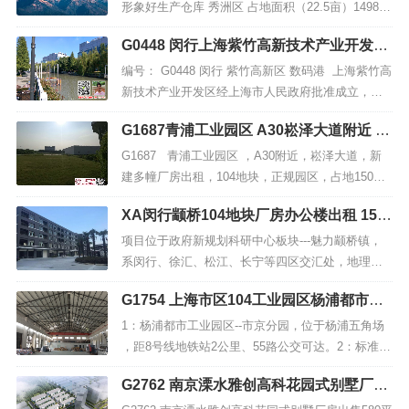
形象好生产仓库 秀洲区 占地面积（22.5亩）14985
平方 内有空地大 单一层 1-2层 1-3层形象好 位置好
G0448 闵行上海紫竹高新技术产业开发区
交通便利 出售价格2200万（可面谈）适合 各种生产
数码港厂房仓库办公楼出租招商
类仓库等" 有意请记...
编号： G0448 闵行 紫竹高新区 数码港 上海紫竹高
新技术产业开发区经上海市人民政府批准成立，于2
011年6月经国务院批复同意升级为“国家高新技术产
G1687青浦工业园区 A30崧泽大道附近 多
业开发区”。紫竹高新区借鉴美国硅谷和台湾新竹高
幢新建厂房仓库场地出租 104地块
新区的成功发展模式，力争创造一流的科研环境、
G1687 青浦工业园区 ，A30附近，崧泽大道，新
创业环境、投资环境和生活环境，使其成为具有世
建多幢厂房出租，104地块，正规园区，占地150
界...
亩，产证、消防验收合格，排水许可证齐全，配电1
XA闵行颛桥104地块厂房办公楼出租 150
000KV,蒸汽配备，适合展厅、办公、研发、仓储、
平米起租 可办环评 医疗器械,展厅,企业总
各种生产加工。A幢3000平方米，单价1.8元每平每
项目位于政府新规划科研中心板块---魅力颛桥镇，
部,实验室,办公,淘宝天猫京东电商
天，B幢2800平方米，单价...
系闵行、徐汇、松江、长宁等四区交汇处，地理位
置得天独厚。园区占据上海西交通枢纽，距离华东
G1754 上海市区104工业园区杨浦都市工
理科技园5.3公里、虹桥机场（虹桥火车站、国家会
业园区单层带行车研发实验类厂房出租 仅
展中心）也仅有20分钟车程、地铁5号线颛桥站1.8
1：杨浦都市工业园区--市京分园，位于杨浦五角场
优质企业入跓
公里。门口公交站2站直达5号线颛桥地铁站。紧邻
，距8号线地铁站2公里、55路公交可达。2：标准单
沪金高速连接沪昆高速...
层厂房1118平方（60X18.6米）、层高9米、配电20
G2762 南京溧水雅创高科花园式别墅厂房
0kva、厂房内有一部5吨行车、厂房内约有300平方
出售580平米～5000平米 出售均价4600元