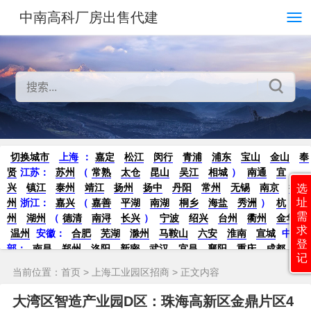
中南高科厂房出售代建
切换城市
上海
：
嘉定
松江
闵行
青浦
浦东
宝山
金山
奉
贤
江苏：
苏州
（
常熟
太仓
昆山
吴江
相城
）
南通
宜
兴
镇江
泰州
靖江
扬州
扬中
丹阳
常州
无锡
南京
徐
选
址
州
浙江：
嘉兴
（
嘉善
平湖
南湖
桐乡
海盐
秀洲
）
杭
需
州
湖州
（
德清
南浔
长兴
）
宁波
绍兴
台州
衢州
金华
求
温州
安徽：
合肥
芜湖
滁州
马鞍山
六安
淮南
宣城
中
登
部：
南昌
郑州
洛阳
新密
武汉
宜昌
襄阳
重庆
成都
德
记
阳
长沙
株洲
湘潭
西安
京津冀鲁：
北京
天津
廊坊
（
固
当前位置：
首页
>
上海工业园区招商
> 正文内容
安
香河
大厂
永清
三河
霸州
）
保定
（
涿州
涞水
）
太原
晋中
沈阳
济南
济宁
绵阳
石家庄
沧州
唐山
潍坊
德州
大湾区智造产业园D区：珠海高新区金鼎片区4
威海
烟台
青岛
珠三角：
广州
东莞
江门
惠州
肇庆
中