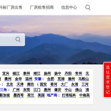
科标厂房出售
厂房租售招商
信息中心
选
址
宜兴
镇江
泰州
靖江
扬州
扬中
丹阳
常州
无
需
州
衢州
金华
温州
安徽：
合肥
芜湖
滁州
马鞍山
求
鲁：
北京
天津
廊坊
（
固安
香河
大厂
永清
三河
登
珠三角：
广州
东莞
江门
惠州
肇庆
中山
佛山
清
记
新加坡
墨西哥
荷兰
美国
地产商：
灯塔瓴科
中南高