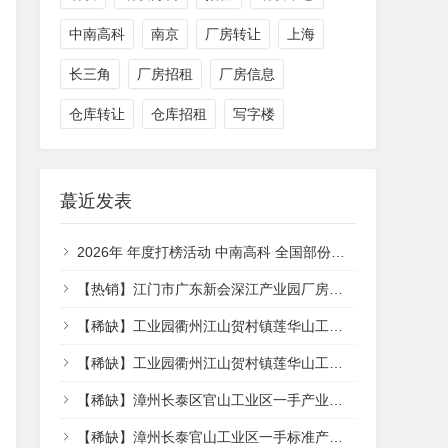
中南高科
南京
厂房转让
上海
长三角
厂房招租
厂房信息
仓库转让
仓库招租
写字楼
蕞近发表
2026年 年度打榜活动 中南高科 全国部份产业园项目 签约享特价 【一年一度的大促销来了】
【热销】江门市广东新会深江产业园厂房出售，首层6.1米层高
【稀缺】工业园衢州江山贺村镇莲华山工业园区贺来路9号江山莲华山工业园莲华山工业园 | 标准+楼 15厂房出租
【稀缺】工业园衢州江山贺村镇莲华山工业园区贺来路9号江山莲华山工业园莲华山工业园 | 标准+楼 15厂房出租
【稀缺】漳州长泰区官山工业区一手产业园一手产业园区标准面积16009000㎡标准厂房多层全新厂房出租
【稀缺】漳州长泰官山工业区一手标准产业园一手标准产业园区3-35层独3000㎡单层仓库出租厂房出租，