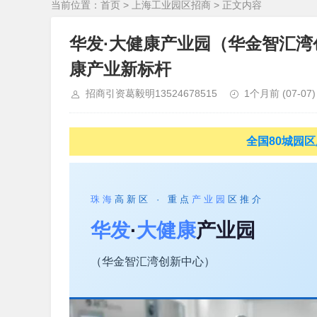
当前位置：
首页
>
上海工业园区招商
> 正文内容
华发·大健康产业园（华金智汇湾
康产业新标杆
招商引资葛毅明13524678515
1个月前
(07-07)
全国80城园区厂
珠海
高新区 · 重点
产业园
区推介
华发
·
大健康
产业园
（华金智汇湾创新中心）