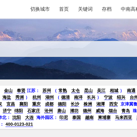
切换城市
首页
关键词
存档
中南高
金山
奉贤
江苏：
苏州
（
常熟
太仓
昆山
吴江
相城
）
南通
海盐
秀洲
）
杭州
湖州
（
德清
南浔
长兴
）
宁波
绍兴
台
汉
宜昌
襄阳
重庆
成都
德阳
长沙
株洲
湘潭
西安
京津冀
济宁
绵阳
石家庄
沧州
唐山
潍坊
德州
威海
烟台
青岛
华北：
沈阳
大连
海外园区：
印尼
泰国
越南
柬埔寨
马来西亚
：
400-0123-021