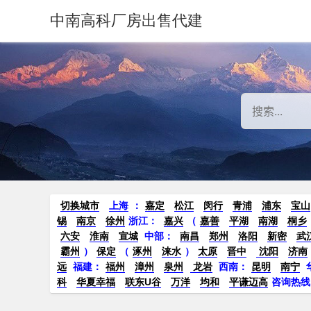
中南高科厂房出售代建
切换城市
上海
：
嘉定
松江
闵行
青浦
浦东
宝山
锡
南京
徐州
浙江：
嘉兴
（
嘉善
平湖
南湖
桐乡
六安
淮南
宣城
中部：
南昌
郑州
洛阳
新密
武
霸州
）
保定
（
涿州
涞水
）
太原
晋中
沈阳
济南
远
福建：
福州
漳州
泉州
龙岩
西南：
昆明
南宁
科
华夏幸福
联东U谷
万洋
均和
平谦迈高
咨询热线