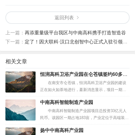
返回列表
上一篇：
再添重量级平台我区与中南高科携手打造智造谷
下一篇：
定了！因大联科·汉口北创智中心正式入驻引领中部智能制造新浪潮
相关文章
恒润高科卫浴产业园在仑苍镇签约60多家
企业未来将吸纳300家水暖卫浴企业
在南安市仑苍镇，恒润高科卫浴产业园的建设
正在如火如荼地进行，蕞新消息显示，项目一期已
经成功签约入驻超60家企业。这些企业已进入内部
中南高科智能制造产业园
装修或生产阶段，展现出强劲的发展势头。随着首
期10栋厂房于去年12月交付，整个园区的发展前景
中南高科智能制造产业园项目总投资33亿元人
令人期待。 恒润高科卫浴产业园由一系列崭...
民币。该园区一期占地183亩，产业定位于高端装备
制造、新一代信息技术产业、智能制造、精密机
扬中中南高科产业园
械、电气设备、节能环保技术等无污染优质产业，