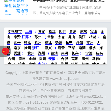
中南高科·车创智慧产业园——南通市区唯
数据库，前瞻产业研究院20年持续聚焦全国细分产
一地铁上盖标杆园区
业研究、产业规划、产业园区规划、产业地产规
中南高科·车创智慧产业园位于南通市北高新
划、特色小镇规划、产业新城规划及产业园区招商
区，重点引入以汽车电子产业为主，兼顾集成电路
引资等，助力地方产...
配套产业集群，定位为面向上市的汽车科创产业总
部基地、汽车研发科技创新中心、智能汽车产业智
造生态。 车创智慧产业园作为市北高新区重点
切换城市
上海
：
嘉定
松江
闵行
青浦
浦东
宝山
金
项目，地理位置优越，周边交通四通八达，公路、
山
奉贤
江苏：
苏州
（
常熟
太仓
昆山
吴江
相城
）
南
铁路...
通
宜兴
镇江
泰州
靖江
扬州
扬中
丹阳
常州
无
锡
南京
徐州
浙江：
嘉兴
（
嘉善
平湖
南湖
桐乡
海
盐
秀洲
）
杭州
湖州
（
德清
南浔
长兴
）
宁波
绍兴
台州
衢州
金华
温州
安徽：
合肥
芜湖
滁州
马鞍山
六安
淮南
宣城
中部：
南昌
郑州
洛阳
新密
武汉
宜
昌
襄阳
重庆
成都
德阳
长沙
株洲
湘潭
西安
京津冀
Copyright 上海正佳商务咨询有限公司 中南高科全国数百园厂房出
鲁：
北京
天津
廊坊
（
固安
香河
大厂
永清
三河
霸
售代建定造 www.sh-daijia.com
州
）
保定
（
涿州
涞水
）
太原
晋中
沈阳
济南
济宁
全国产业园区工业用地预售标准厂房 可按企业要求代建定造厂房
绵阳
石家庄
沧州
唐山
潍坊
德州
威海
烟台
青岛
精选开发区，与企业共享利益，与城市共同发展
珠三角：
广州
东莞
江门
惠州
肇庆
中山
佛山
清远
技术支持：上海正佳商务咨询有限公司 上海厂房网 www.021cf.cn
福建：
福州
漳州
泉州
龙岩
西南：
昆明
南宁
华北：
沈
阳
园区合作：021-51189807 客商投资选址服务：400-0123-021
大连
海外园区：
印尼
泰国
越南
柬埔寨
马来西
亚
新加坡
墨西哥
荷兰
美国
地产商：
灯塔瓴科
中南高
欢迎大型生产制造企业与我们合作开发产业园 实现更大产业价值