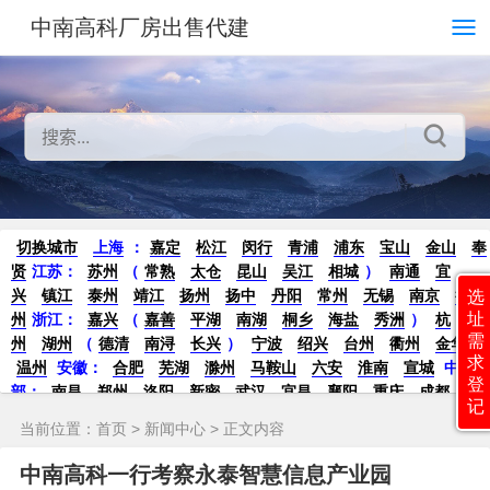
中南高科厂房出售代建
切换城市
上海
：
嘉定
松江
闵行
青浦
浦东
宝山
金山
奉
贤
江苏：
苏州
（
常熟
太仓
昆山
吴江
相城
）
南通
宜
兴
镇江
泰州
靖江
扬州
扬中
丹阳
常州
无锡
南京
徐
选
址
州
浙江：
嘉兴
（
嘉善
平湖
南湖
桐乡
海盐
秀洲
）
杭
需
州
湖州
（
德清
南浔
长兴
）
宁波
绍兴
台州
衢州
金华
求
温州
安徽：
合肥
芜湖
滁州
马鞍山
六安
淮南
宣城
中
登
部：
南昌
郑州
洛阳
新密
武汉
宜昌
襄阳
重庆
成都
德
记
阳
长沙
株洲
湘潭
西安
京津冀鲁：
北京
天津
廊坊
（
固
当前位置：
首页
>
新闻中心
> 正文内容
安
香河
大厂
永清
三河
霸州
）
保定
（
涿州
涞水
）
太原
晋中
沈阳
济南
济宁
绵阳
石家庄
沧州
唐山
潍坊
德州
中南高科一行考察永泰智慧信息产业园
威海
烟台
青岛
珠三角：
广州
东莞
江门
惠州
肇庆
中