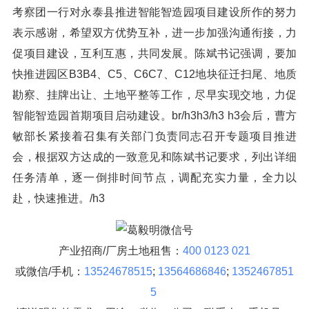
考察团一行对永泰县推进智能智造园项目建设所作的努力
表示感谢，希望双方优势互补，进一步加强沟通衔接，力
促项目建设，互利互惠，共同发展。陈斌书记强调，要加
快推进园区B3B4、C5、C6C7、C12地块征迁扫尾、地质
勘察、挂牌出让、土地平整等工作，尽早实现交地，力促
智能智造园首期项目启动建设。br/h3h3/h3 h3会后，曹方
敏部长紧接着召集有关部门负责同志召开专题项目推进
会，根据双方达成的一致意见和陈斌书记要求，列出详细
任务清单，逐一倒排时间节点，调配充实力量，全力以
赴，快速推进。/h3
产业招商/厂房土地租售：
400 0123 021
或微信/手机：
13524678515
;
13564686846
;
1352467851
5