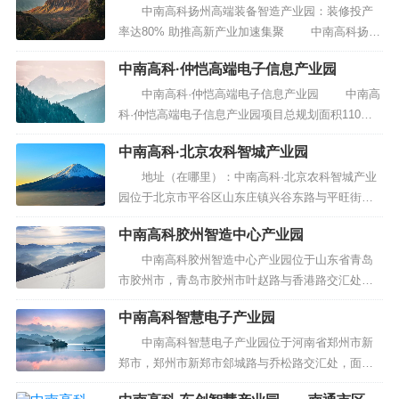
全部园区建成后预计引入企业330家，预计实现亩均
中南高科扬州高端装备智造产业园：装修投产
税收20万元。将形成上下游高端产业集群，打造成
率达80% 助推高新产业加速集聚 中南高科扬州
聚合生产制造、...
高端装备智造产业园是扬州开发区的重要产业项
中南高科·仲恺高端电子信息产业园
目，自去年底投入运营以来，吸引了众多优质企业
入驻，装修投产率达到80%，已经成为推动区域产
中南高科·仲恺高端电子信息产业园 中南高
业升级的重要力量。走进中南高科高端装备制造
科·仲恺高端电子信息产业园项目总规划面积110
产...
亩，项目总投资8亿元，预计项目建成后能容纳近50
中南高科·北京农科智城产业园
家高新技术企业，提供约2000多个就业岗位，纳税
近7000万元。重点发展北斗、半导体、人工智能、
地址（在哪里）：中南高科·北京农科智城产业
物联网等电子信息产业新兴领域，大...
园位于北京市平谷区山东庄镇兴谷东路与平旺街交
汇处附近东北 评论（怎么样，怎样，好不好，
中南高科胶州智造中心产业园
口碑）： 营业时间(几点关门，几点开门，什么
时候关门，什么时候开门，几点营业，什么时候营
中南高科胶州智造中心产业园位于山东省青岛
业)：...
市胶州市，青岛市胶州市叶赵路与香港路交汇处往
北150米路西，本数据来自前瞻产业研究院产业园区
中南高科智慧电子产业园
数据库，前瞻产业研究院20年持续聚焦全国细分产
业研究、产业规划、产业园区规划、产业地产规
中南高科智慧电子产业园位于河南省郑州市新
划、特色小镇规划、产业新城规划及产业园区招商
郑市，郑州市新郑市郐城路与乔松路交汇处，面积
引资等，助力地方产业...
约121.26亩。本数据来自前瞻产业研究院产业园区