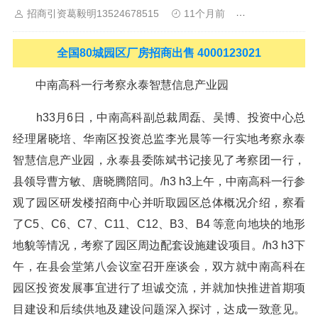
招商引资葛毅明13524678515
11个月前
新闻中心
山
佛山
清远
福建：
福州
漳州
泉州
龙岩
西南：
昆明
南
宁
华北：
沈阳
大连
海外园区：
印尼
泰国
越南
柬埔寨
马来
西亚
新加坡
墨西哥
荷兰
美国
地产商：
灯塔瓴科
中南高科
全国80城园区厂房招商出售 4000123021
华夏幸福
联东U谷
万洋
均和
平谦迈高
咨询热线：
400-0123-
021
中南高科一行考察永泰智慧信息产业园
h33月6日，中南高科副总裁周磊、吴博、投资中心总
经理屠晓培、华南区投资总监李光晨等一行实地考察永泰
智慧信息产业园，永泰县委陈斌书记接见了考察团一行，
县领导曹方敏、唐晓腾陪同。/h3 h3上午，中南高科一行参
观了园区研发楼招商中心并听取园区总体概况介绍，察看
了C5、C6、C7、C11、C12、B3、B4 等意向地块的地形
地貌等情况，考察了园区周边配套设施建设项目。/h3 h3下
午，在县会堂第八会议室召开座谈会，双方就中南高科在
园区投资发展事宜进行了坦诚交流，并就加快推进首期项
目建设和后续供地及建设问题深入探讨，达成一致意见。