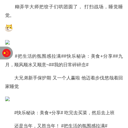
糊弄学大师把饺子们哄团圆了， 打扫战场，睡觉睡
觉。
#把生活的氛围感拉满##快乐秘诀：美食+分享##九
月，顺风顺水又顺意~##我的日常碎碎念#
大兄弟新手保护期 又一个人赢啦 他迈着步伐悠哉着回
家睡觉
#快乐秘诀：美食+分享# 吃完去买菜，然后去上班
还是当年，又胜当年！ #把生活的氛围感拉满#