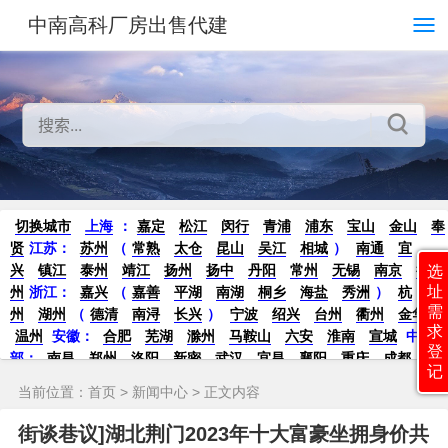
中南高科厂房出售代建
切换城市
上海
：
嘉定
松江
闵行
青浦
浦东
宝山
金山
奉
贤
江苏：
苏州
（
常熟
太仓
昆山
吴江
相城
）
南通
宜
兴
镇江
泰州
靖江
扬州
扬中
丹阳
常州
无锡
南京
徐
选
址
州
浙江：
嘉兴
（
嘉善
平湖
南湖
桐乡
海盐
秀洲
）
杭
需
州
湖州
（
德清
南浔
长兴
）
宁波
绍兴
台州
衢州
金华
求
温州
安徽：
合肥
芜湖
滁州
马鞍山
六安
淮南
宣城
中
登
部：
南昌
郑州
洛阳
新密
武汉
宜昌
襄阳
重庆
成都
德
记
阳
长沙
株洲
湘潭
西安
京津冀鲁：
北京
天津
廊坊
（
固
当前位置：
首页
>
新闻中心
> 正文内容
安
香河
大厂
永清
三河
霸州
）
保定
（
涿州
涞水
）
太原
晋中
沈阳
济南
济宁
绵阳
石家庄
沧州
唐山
潍坊
德州
街谈巷议]湖北荆门2023年十大富豪坐拥身价共
威海
烟台
青岛
珠三角：
广州
东莞
江门
惠州
肇庆
中