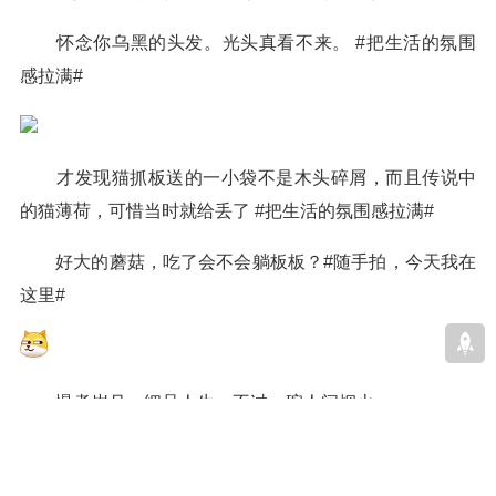
怀念你乌黑的头发。光头真看不来。 #把生活的氛围
感拉满#
才发现猫抓板送的一小袋不是木头碎屑，而且传说中
的猫薄荷，可惜当时就给丢了 #把生活的氛围感拉满#
好大的蘑菇，吃了会不会躺板板？#随手拍，今天我在
这里#
慢煮岁月，细品人生，不过一碗人间烟火。
出一窝银渐层幼猫～刚满月，弟弟妹妹都有的，每只
都健