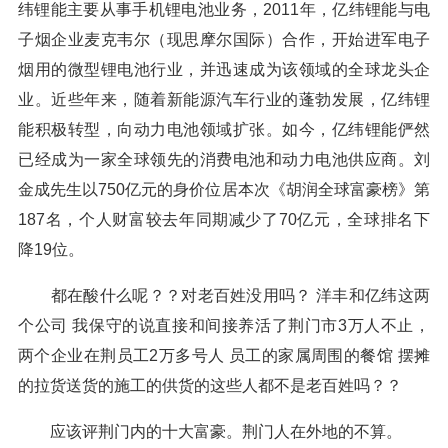
纬锂能主要从事手机锂电池业务，2011年，亿纬锂能与电
子烟企业麦克韦尔（现思摩尔国际）合作，开始进军电子
烟用的微型锂电池行业，并迅速成为该领域的全球龙头企
业。近些年来，随着新能源汽车行业的蓬勃发展，亿纬锂
能积极转型，向动力电池领域扩张。如今，亿纬锂能俨然
已经成为一家全球领先的消费电池和动力电池供应商。刘
金成先生以750亿元的身价位居本次《胡润全球富豪榜》第
187名，个人财富较去年同期减少了70亿元，全球排名下
降19位。
都在酸什么呢？？对老百姓没用吗？ 洋丰和亿纬这两
个公司 我保守的说直接和间接养活了荆门市3万人不止，
两个企业在荆员工2万多号人 员工的家属周围的餐馆 摆摊
的拉货送货的施工的供货的这些人都不是老百姓吗？？
应该评荆门内的十大富豪。荆门人在外地的不算。