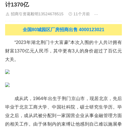
计1370亿
山
佛山
清远
福建：
福州
漳州
泉州
龙岩
西南：
昆明
南
宁
华北：
沈阳
大连
海外园区：
印尼
泰国
越南
柬埔寨
马来
招商引资葛毅明13524678515
11个月前
新闻中心
西亚
新加坡
墨西哥
荷兰
美国
地产商：
灯塔瓴科
中南高科
华夏幸福
联东U谷
万洋
均和
平谦迈高
咨询热线：
400-0123-
全国80城园区厂房招商出售 4000123021
021
“2023年湖北荆门十大富豪”本次入围的十人共计拥有
财富1370亿元人民币，其中更有3人的身价超过了百亿元
大关。
成从武，1964年出生于荆门京山市，现居北京，先后
毕业于北京工商大学、中国社科院，硕士研究生学历。毕
业之后，成从武被分配到一家国营企业从事金融管理方面
的相关工作。由于体制内的束缚让他感到自己难以施展拳