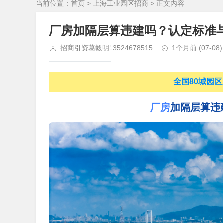
当前位置：
首页
>
上海工业园区招商
> 正文内容
厂房加隔层算违建吗？认定标准
招商引资葛毅明13524678515
1个月前
(07-08)
全国80城园区厂
厂房
加隔层算违