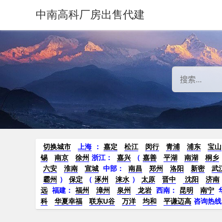
中南高科厂房出售代建
切换城市
上海
：
嘉定
松江
闵行
青浦
浦东
宝山
锡
南京
徐州
浙江：
嘉兴
（
嘉善
平湖
南湖
桐乡
六安
淮南
宣城
中部：
南昌
郑州
洛阳
新密
武
霸州
）
保定
（
涿州
涞水
）
太原
晋中
沈阳
济南
远
福建：
福州
漳州
泉州
龙岩
西南：
昆明
南宁
科
华夏幸福
联东U谷
万洋
均和
平谦迈高
咨询热线