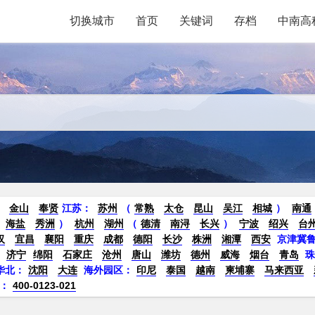
切换城市
首页
关键词
存档
中南高
金山
奉贤
江苏：
苏州
（
常熟
太仓
昆山
吴江
相城
）
南通
海盐
秀洲
）
杭州
湖州
（
德清
南浔
长兴
）
宁波
绍兴
台
汉
宜昌
襄阳
重庆
成都
德阳
长沙
株洲
湘潭
西安
京津冀
济宁
绵阳
石家庄
沧州
唐山
潍坊
德州
威海
烟台
青岛
华北：
沈阳
大连
海外园区：
印尼
泰国
越南
柬埔寨
马来西亚
：
400-0123-021