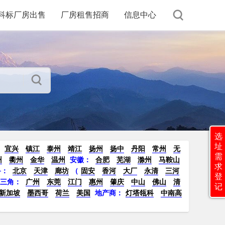
科标厂房出售
厂房租售招商
信息中心
选
址
宜兴
镇江
泰州
靖江
扬州
扬中
丹阳
常州
无
需
州
衢州
金华
温州
安徽：
合肥
芜湖
滁州
马鞍山
求
鲁：
北京
天津
廊坊
（
固安
香河
大厂
永清
三河
登
珠三角：
广州
东莞
江门
惠州
肇庆
中山
佛山
清
记
新加坡
墨西哥
荷兰
美国
地产商：
灯塔瓴科
中南高