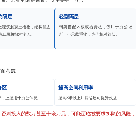
普遍。常见的隔层建造方式主要有三类：
浇隔层
轻型隔层
上浇筑混凝土楼板，结构稳固
钢架搭配木板或石膏板，仅用于办公场
施工周期相对较长。
所，不承载重物，造价相对较低。
方面考虑：
分区
提高空间利用率
产，上层用于办公休息
层高8米以上厂房隔层可提升效益
—否则投入的数万甚至十余万元，可能面临被要求拆除的风险，