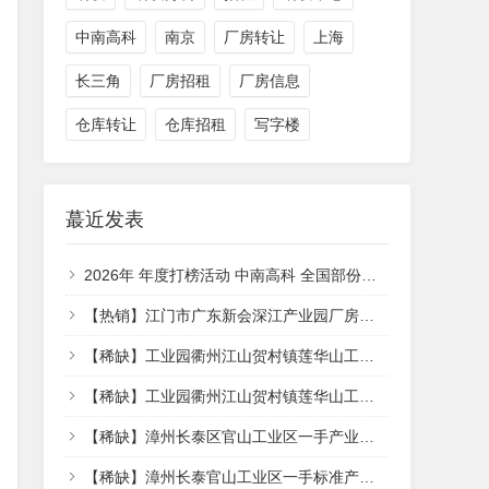
中南高科
南京
厂房转让
上海
长三角
厂房招租
厂房信息
仓库转让
仓库招租
写字楼
蕞近发表
2026年 年度打榜活动 中南高科 全国部份产业园项目 签约享特价 【一年一度的大促销来了】
【热销】江门市广东新会深江产业园厂房出售，首层6.1米层高
【稀缺】工业园衢州江山贺村镇莲华山工业园区贺来路9号江山莲华山工业园莲华山工业园 | 标准+楼 15厂房出租
【稀缺】工业园衢州江山贺村镇莲华山工业园区贺来路9号江山莲华山工业园莲华山工业园 | 标准+楼 15厂房出租
【稀缺】漳州长泰区官山工业区一手产业园一手产业园区标准面积16009000㎡标准厂房多层全新厂房出租
【稀缺】漳州长泰官山工业区一手标准产业园一手标准产业园区3-35层独3000㎡单层仓库出租厂房出租，