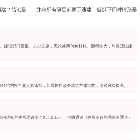
违建？结论是——并非所有隔层都属于违建，但以下四种情形基
、建设部门报批。未批先建，无论使用何种材料、面积多大，均属违法建
未经结构安全鉴定和审批，即属擅自改变建筑主体结构，违建风险极高。
面积达标的隔层需设两个以上出口）、消防通道（隔层不得堵塞原有通道）